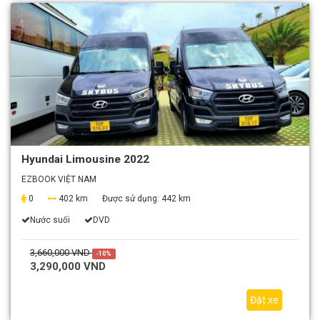
Hyundai Limousine 2022
EZBOOK VIỆT NAM
0
402 km
Được sử dụng:
442 km
Nước suối
DVD
3,660,000 VND
-10%
3,290,000 VND
Đặt xe