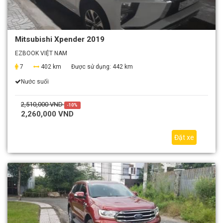
Mitsubishi Xpender 2019
EZBOOK VIỆT NAM
7
402 km
Được sử dụng:
442 km
Nước suối
2,510,000 VND
-10%
2,260,000 VND
Đặt xe