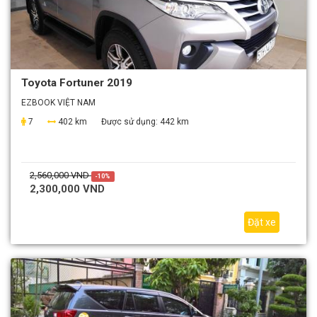
Toyota Fortuner 2019
EZBOOK VIỆT NAM
7
402 km
Được sử dụng:
442 km
2,560,000 VND
-10%
2,300,000 VND
Đặt xe