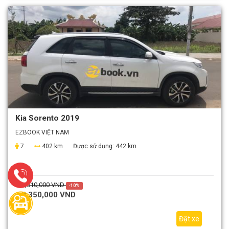
Kia Sorento 2019
EZBOOK VIỆT NAM
7
402 km
Được sử dụng:
442 km
2,610,000 VND
-10%
2,350,000 VND
Đặt xe