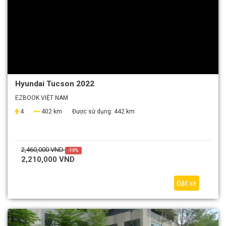
Hyundai Tucson 2022
EZBOOK VIỆT NAM
4
402 km
Được sử dụng:
442 km
2,460,000 VND
-10%
2,210,000 VND
Đặt xe