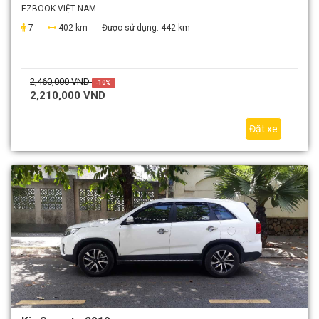
EZBOOK VIỆT NAM
7
402 km
Được sử dụng:
442 km
2,460,000 VND
-10%
2,210,000 VND
Đặt xe