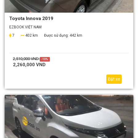
Toyota Innova 2019
EZBOOK VIỆT NAM
7
402 km
Được sử dụng:
442 km
2,510,000 VND
-10%
2,260,000 VND
Đặt xe