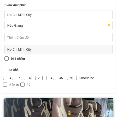
Điểm xuất phát
Đi 1 chiều
Số chỗ
4
7
16
29
34
45
9
Limousine
Bán tải
39