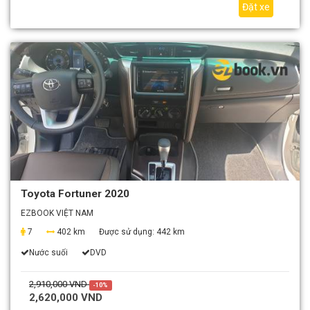
Đặt xe
Toyota Fortuner 2020
EZBOOK VIỆT NAM
7
402 km
Được sử dụng:
442 km
Nước suối
DVD
2,910,000 VND
-10%
2,620,000 VND