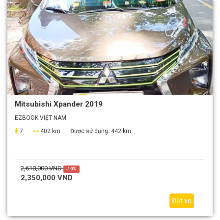
Mitsubishi Xpander 2019
EZBOOK VIỆT NAM
7
402 km
Được sử dụng:
442 km
2,610,000 VND
-10%
2,350,000 VND
Đặt xe