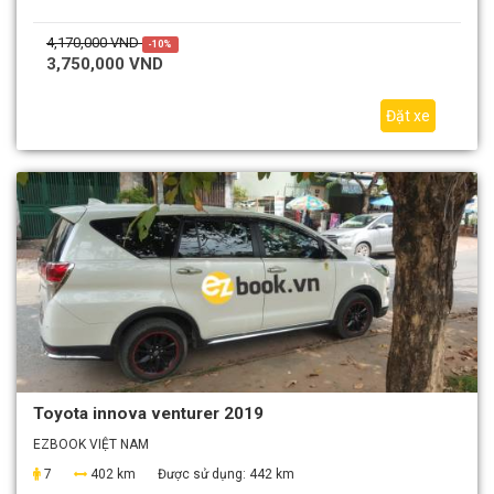
4,170,000 VND
-10%
3,750,000 VND
Đặt xe
Toyota innova venturer 2019
EZBOOK VIỆT NAM
7
402 km
Được sử dụng:
442 km