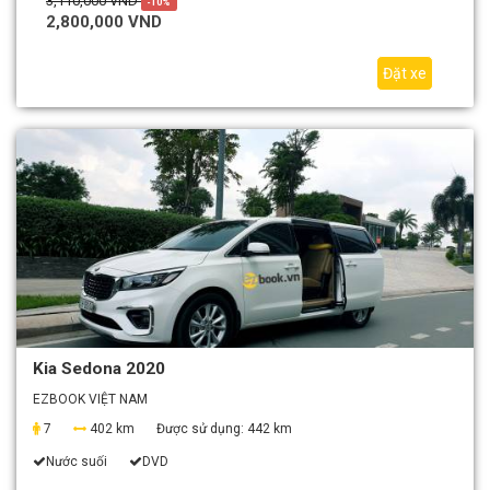
3,110,000 VND
-10%
2,800,000 VND
Đặt xe
Kia Sedona 2020
EZBOOK VIỆT NAM
7
402 km
Được sử dụng:
442 km
Nước suối
DVD