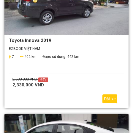
Toyota Innova 2019
EZBOOK VIỆT NAM
7
402 km
Được sử dụng:
442 km
2,590,000 VND
-10%
2,330,000 VND
Đặt xe