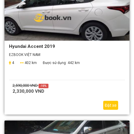
Hyundai Accent 2019
EZBOOK VIỆT NAM
4
402 km
Được sử dụng:
442 km
2,590,000 VND
-10%
2,330,000 VND
Đặt xe