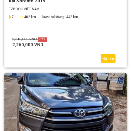
Kia Sorento 2019
EZBOOK VIỆT NAM
7
402 km
Được sử dụng:
442 km
2,510,000 VND
-10%
2,260,000 VND
Đặt xe