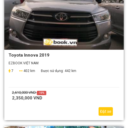
Toyota Innova 2019
EZBOOK VIỆT NAM
7
402 km
Được sử dụng:
442 km
2,610,000 VND
-10%
2,350,000 VND
Đặt xe