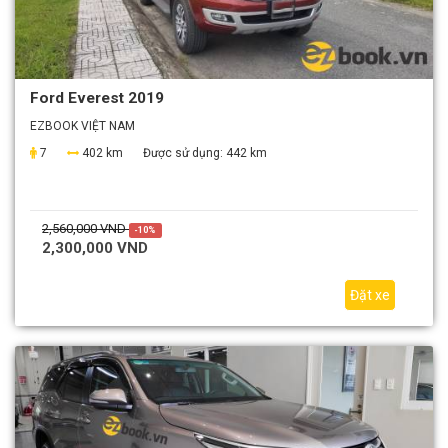
Ford Everest 2019
EZBOOK VIỆT NAM
7
402 km
Được sử dụng:
442 km
2,560,000 VND
-10%
2,300,000 VND
Đặt xe