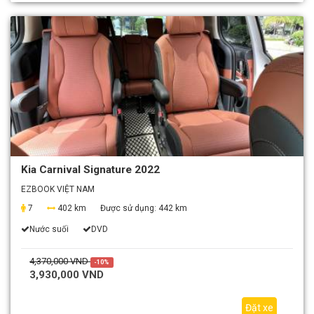
Kia Carnival Signature 2022
EZBOOK VIỆT NAM
7
402 km
Được sử dụng:
442 km
Nước suối
DVD
4,370,000 VND
-10%
3,930,000 VND
Đặt xe