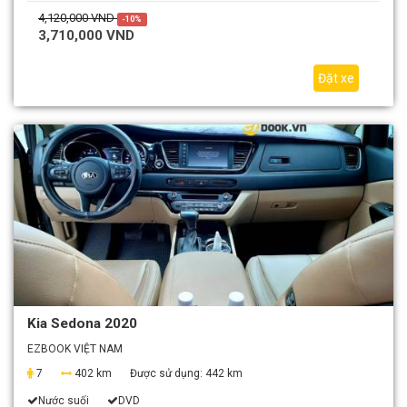
4,120,000 VND
-10%
3,710,000 VND
Đặt xe
Kia Sedona 2020
EZBOOK VIỆT NAM
7
402 km
Được sử dụng:
442 km
Nước suối
DVD