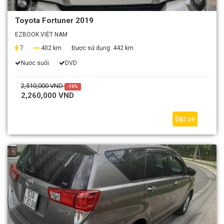
Toyota Fortuner 2019
EZBOOK VIỆT NAM
7
402 km
Được sử dụng:
442 km
Nước suối
DVD
2,510,000 VND
-10%
2,260,000 VND
Đặt xe