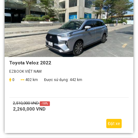
Toyota Veloz 2022
EZBOOK VIỆT NAM
0
402 km
Được sử dụng:
442 km
2,510,000 VND
-10%
2,260,000 VND
Đặt xe