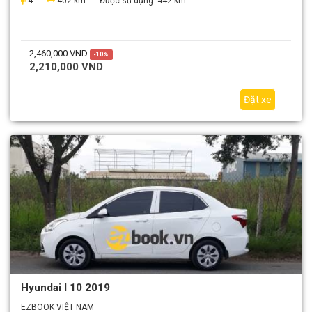
4
402 km
Được sử dụng:
442 km
2,460,000 VND
-10%
2,210,000 VND
Đặt xe
Hyundai I 10 2019
EZBOOK VIỆT NAM