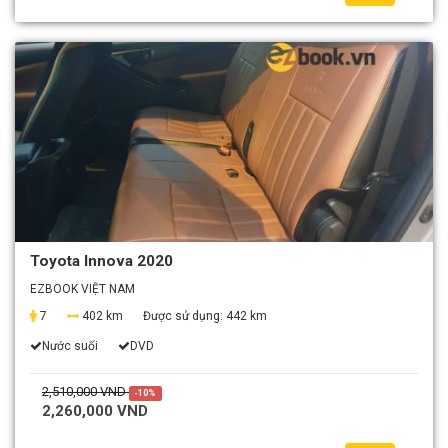
Toyota Innova 2020
EZBOOK VIỆT NAM
7
402 km
Được sử dụng:
442 km
Nước suối
DVD
2,510,000 VND
-10%
2,260,000 VND