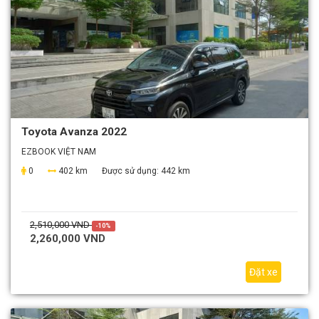
Toyota Avanza 2022
EZBOOK VIỆT NAM
0
402 km
Được sử dụng:
442 km
2,510,000 VND
-10%
2,260,000 VND
Đặt xe