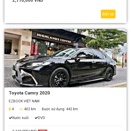
2,710,000 VND
Đặt xe
Toyota Camry 2020
EZBOOK VIỆT NAM
4
402 km
Được sử dụng:
442 km
Nước suối
DVD