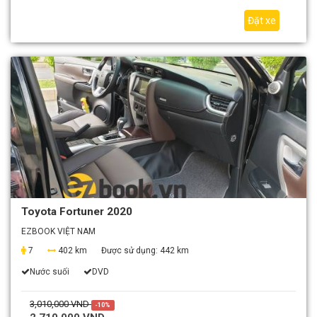
Đặt xe
Toyota Fortuner 2020
EZBOOK VIỆT NAM
7
402 km
Được sử dụng:
442 km
Nước suối
DVD
3,010,000 VND
-10%