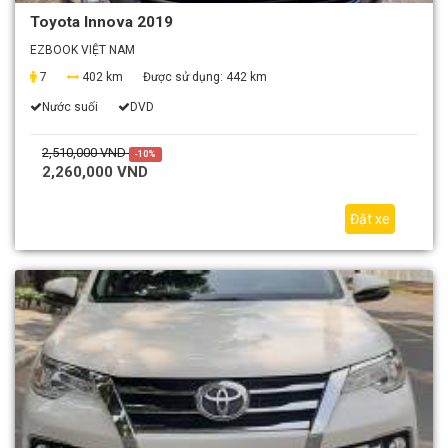
Toyota Innova 2019
EZBOOK VIỆT NAM
7
402 km
Được sử dụng:
442 km
Nước suối
DVD
2,510,000 VND
-10%
2,260,000 VND
Đặt xe