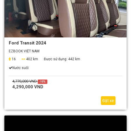
Ford Transit 2024
EZBOOK VIỆT NAM
16
402 km
Được sử dụng:
442 km
Nước suối
4,770,000 VND
-10%
4,290,000 VND
Đặt xe