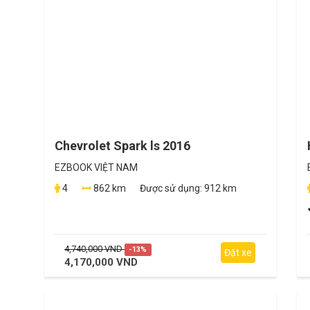
Chevrolet Spark ls 2016
EZBOOK VIỆT NAM
4
862 km
Được sử dụng:
912 km
4,740,000 VND
-13%
Đặt xe
4,170,000 VND