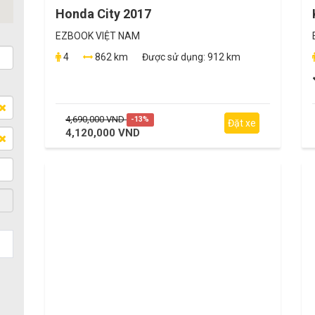
Honda City 2017
EZBOOK VIỆT NAM
4
862 km
Được sử dụng:
912 km
4,690,000 VND
-13%
Đặt xe
4,120,000 VND