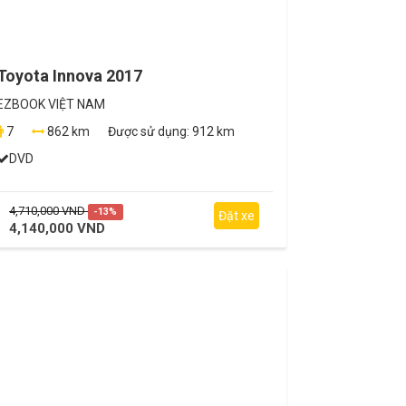
Toyota Innova 2017
EZBOOK VIỆT NAM
7
862 km
Được sử dụng:
912 km
DVD
4,710,000 VND
-13%
Đặt xe
4,140,000 VND