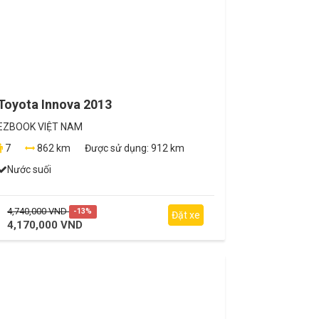
Toyota Innova 2013
EZBOOK VIỆT NAM
7
862 km
Được sử dụng:
912 km
Nước suối
4,740,000 VND
-13%
Đặt xe
4,170,000 VND