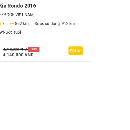
Kia Rondo 2016
EZBOOK VIỆT NAM
7
862 km
Được sử dụng:
912 km
Nước suối
4,710,000 VND
-13%
Đặt xe
4,140,000 VND