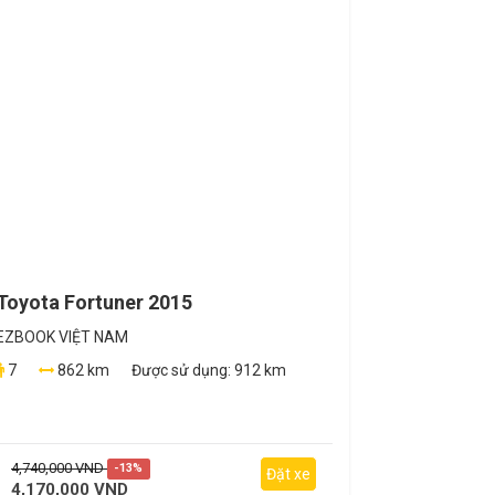
Toyota Fortuner 2015
EZBOOK VIỆT NAM
7
862 km
Được sử dụng:
912 km
4,740,000 VND
-13%
Đặt xe
4,170,000 VND