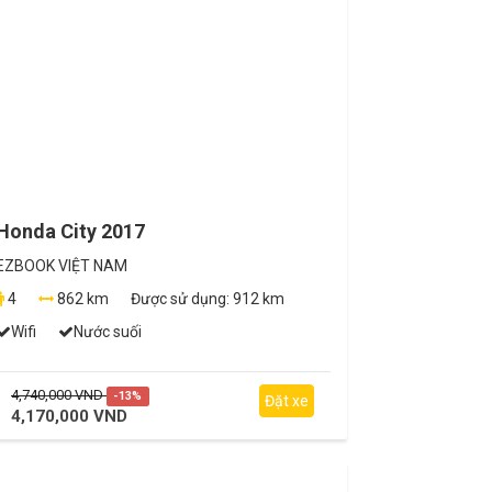
Honda City 2017
EZBOOK VIỆT NAM
4
862 km
Được sử dụng:
912 km
Wifi
Nước suối
4,740,000 VND
-13%
Đặt xe
4,170,000 VND