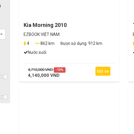
9
Kia Morning 2010
EZBOOK VIỆT NAM
4
862 km
Được sử dụng:
912 km
Nước suối
4,710,000 VND
-13%
Đặt xe
4,140,000 VND