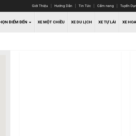
Giới Thiệu
Hướng Dẫn
Tin Tức
Cẩm nang
Tuyển Dụ
HỌN ĐIỂM ĐẾN
XE MỘT CHIỀU
XE DU LỊCH
XE TỰ LÁI
XE HO