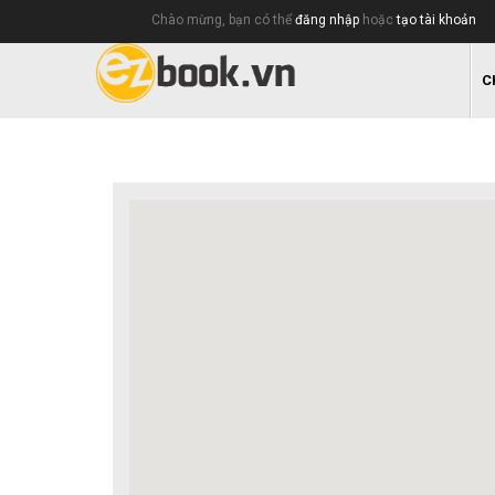
Chào mừng, bạn có thể
đăng nhập
hoặc
tạo tài khoản
C