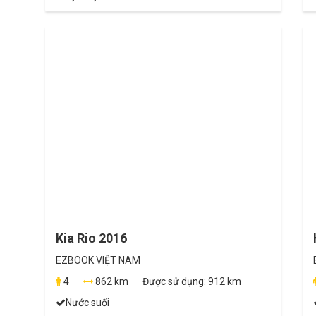
Kia Rio 2016
EZBOOK VIỆT NAM
4
862 km
Được sử dụng:
912 km
Nước suối