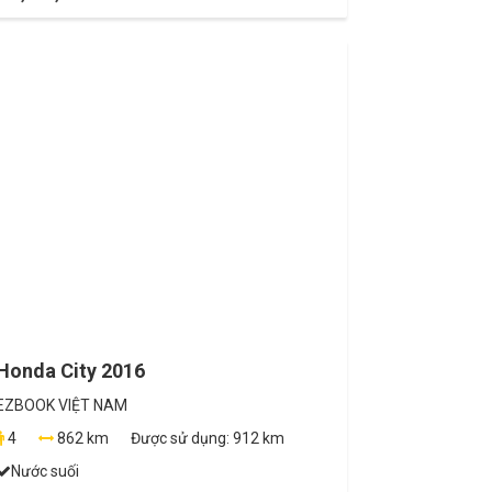
Honda City 2016
EZBOOK VIỆT NAM
4
862 km
Được sử dụng:
912 km
Nước suối