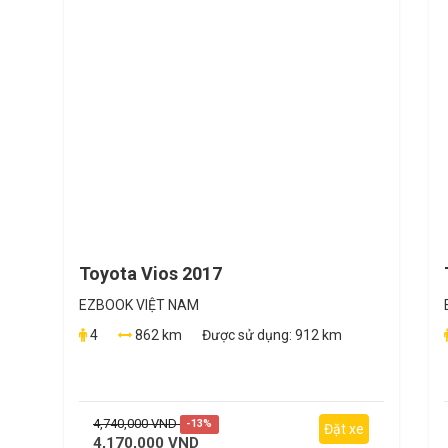
Toyota Vios 2017
EZBOOK VIỆT NAM
4
862 km
Được sử dụng:
912 km
4,740,000 VND
-13%
Đặt xe
4,170,000 VND