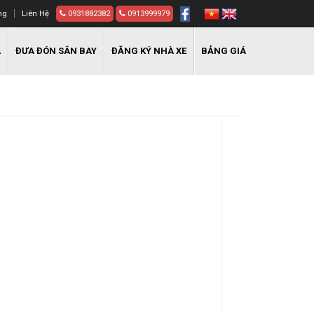
ng
Liên Hệ
0931882382
0913999979
A
ĐƯA ĐÓN SÂN BAY
ĐĂNG KÝ NHÀ XE
BẢNG GIÁ