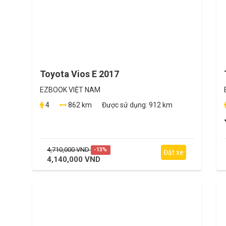
Toyota Vios E 2017
EZBOOK VIỆT NAM
4
862 km
Được sử dụng:
912 km
4,710,000 VND
-13%
Đặt xe
4,140,000 VND