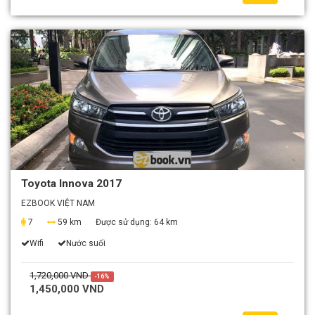
Toyota Innova 2017
EZBOOK VIỆT NAM
7
59 km
Được sử dụng:
64 km
Wifi
Nước suối
1,720,000 VND
-16%
1,450,000 VND