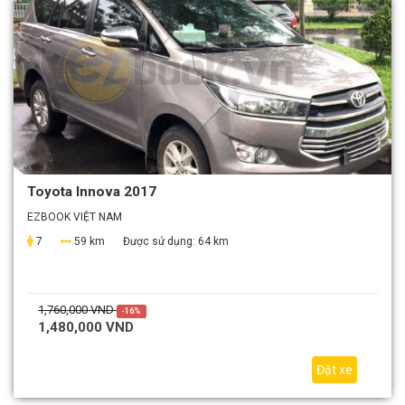
Toyota Innova 2017
EZBOOK VIỆT NAM
7
59 km
Được sử dụng:
64 km
1,760,000 VND
-16%
1,480,000 VND
Đặt xe