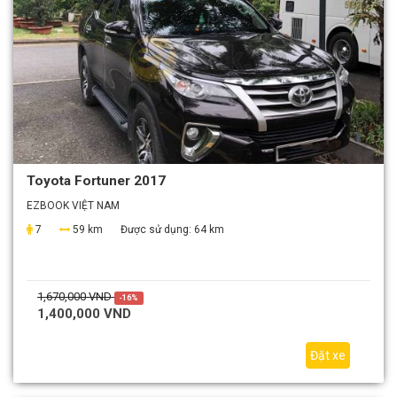
Toyota Fortuner 2017
EZBOOK VIỆT NAM
7
59 km
Được sử dụng:
64 km
1,670,000 VND
-16%
1,400,000 VND
Đặt xe