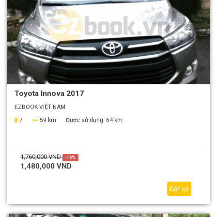
Toyota Innova 2017
EZBOOK VIỆT NAM
7
59 km
Được sử dụng:
64 km
1,760,000 VND
-16%
1,480,000 VND
Đặt xe