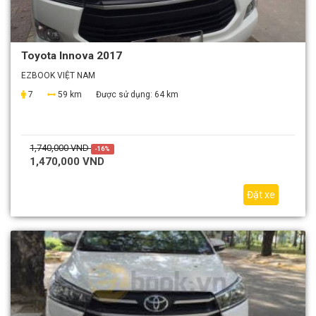
Toyota Innova 2017
EZBOOK VIỆT NAM
7
59 km
Được sử dụng:
64 km
1,740,000 VND
-16%
1,470,000 VND
Đặt xe