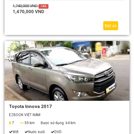
1,740,000 VND
-16%
1,470,000 VND
Đặt xe
Toyota Innova 2017
EZBOOK VIỆT NAM
7
59 km
Được sử dụng:
64 km
Wifi
Nước suối
DVD