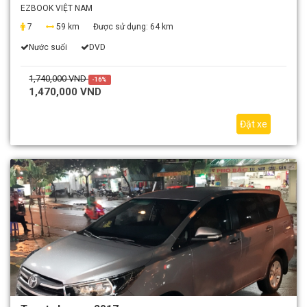
EZBOOK VIỆT NAM
7
59 km
Được sử dụng:
64 km
Nước suối
DVD
1,740,000 VND
-16%
1,470,000 VND
Đặt xe