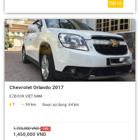
Đặt xe
Chevrolet Orlando 2017
EZBOOK VIỆT NAM
7
59 km
Được sử dụng:
64 km
1,720,000 VND
-16%
1,450,000 VND