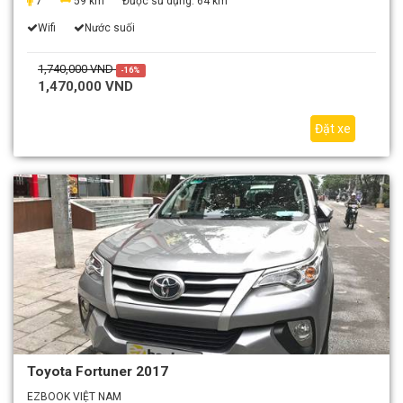
7
59 km
Được sử dụng:
64 km
Wifi
Nước suối
1,740,000 VND
-16%
1,470,000 VND
Đặt xe
Toyota Fortuner 2017
EZBOOK VIỆT NAM