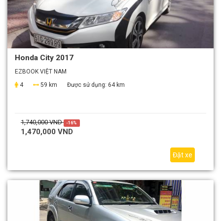
Honda City 2017
EZBOOK VIỆT NAM
4
59 km
Được sử dụng:
64 km
1,740,000 VND
-16%
1,470,000 VND
Đặt xe