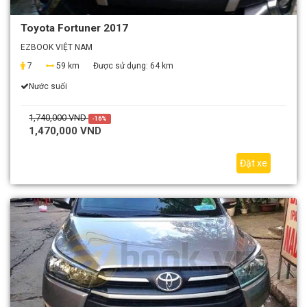
Toyota Fortuner 2017
EZBOOK VIỆT NAM
7
59 km
Được sử dụng:
64 km
Nước suối
1,740,000 VND
-16%
1,470,000 VND
Đặt xe