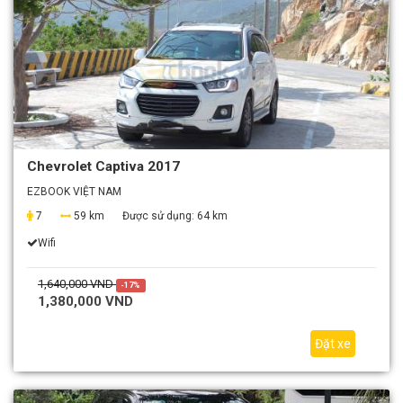
Chevrolet Captiva 2017
EZBOOK VIỆT NAM
7
59 km
Được sử dụng:
64 km
Wifi
1,640,000 VND
-17%
1,380,000 VND
Đặt xe