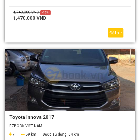
1,740,000 VND
-16%
1,470,000 VND
Đặt xe
Toyota Innova 2017
EZBOOK VIỆT NAM
7
59 km
Được sử dụng:
64 km