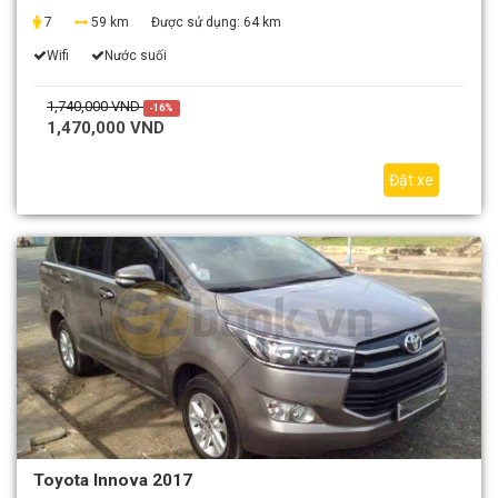
7
59 km
Được sử dụng:
64 km
Wifi
Nước suối
1,740,000 VND
-16%
1,470,000 VND
Đặt xe
Toyota Innova 2017