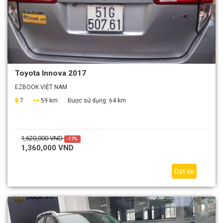
Toyota Innova 2017
EZBOOK VIỆT NAM
7
59 km
Được sử dụng:
64 km
1,620,000 VND
-17%
1,360,000 VND
Đặt xe