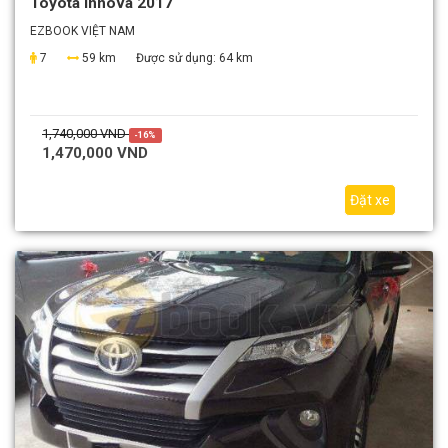
Toyota Innova 2017
EZBOOK VIỆT NAM
7
59 km
Được sử dụng:
64 km
1,740,000 VND
-16%
1,470,000 VND
Đặt xe