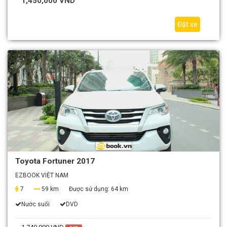
1,450,000 VND
Đặt xe
Toyota Fortuner 2017
EZBOOK VIỆT NAM
7
59 km
Được sử dụng:
64 km
Nước suối
DVD