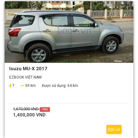
Isuzu MU-X 2017
EZBOOK VIỆT NAM
7
59 km
Được sử dụng:
64 km
1,670,000 VND
-16%
1,400,000 VND
Đặt xe