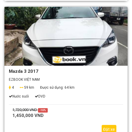
Mazda 3 2017
EZBOOK VIỆT NAM
4
59 km
Được sử dụng:
64 km
Nước suối
DVD
1,720,000 VND
-16%
1,450,000 VND
Đặt xe