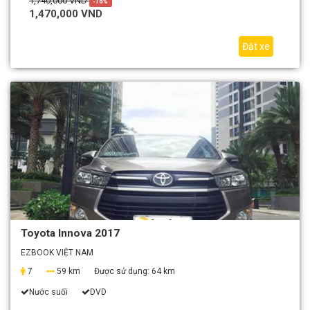
1,740,000 VND
-16%
1,470,000 VND
Đặt xe
Toyota Innova 2017
EZBOOK VIỆT NAM
7
59 km
Được sử dụng:
64 km
Nước suối
DVD