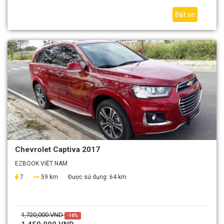
Đặt xe
Chevrolet Captiva 2017
EZBOOK VIỆT NAM
7
59 km
Được sử dụng:
64 km
1,720,000 VND
-16%