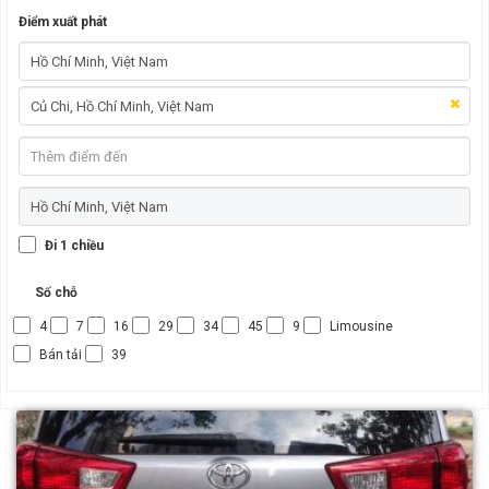
Điểm xuất phát
Đi 1 chiều
Số chỗ
4
7
16
29
34
45
9
Limousine
Bán tải
39