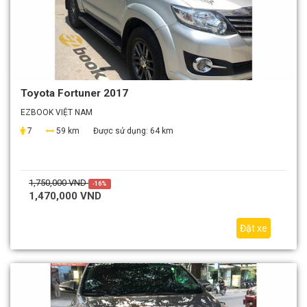
Toyota Fortuner 2017
EZBOOK VIỆT NAM
7
59 km
Được sử dụng:
64 km
1,750,000 VND
-16%
1,470,000 VND
Đặt xe