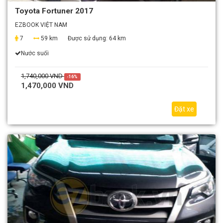
Toyota Fortuner 2017
EZBOOK VIỆT NAM
7
59 km
Được sử dụng:
64 km
Nước suối
1,740,000 VND
-16%
1,470,000 VND
Đặt xe