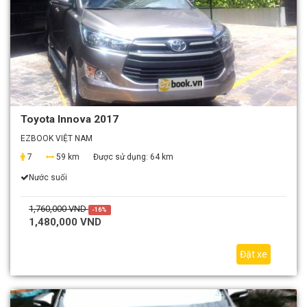
Toyota Innova 2017
EZBOOK VIỆT NAM
7
59 km
Được sử dụng:
64 km
Nước suối
1,760,000 VND
-16%
1,480,000 VND
Đặt xe