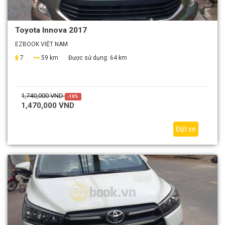
Toyota Innova 2017
EZBOOK VIỆT NAM
7
59 km
Được sử dụng:
64 km
1,740,000 VND
-16%
1,470,000 VND
Đặt xe