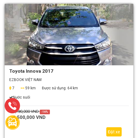
Toyota Innova 2017
EZBOOK VIỆT NAM
7
59 km
Được sử dụng:
64 km
Nước suối
1,780,000 VND
-16%
1,500,000 VND
Đặt xe