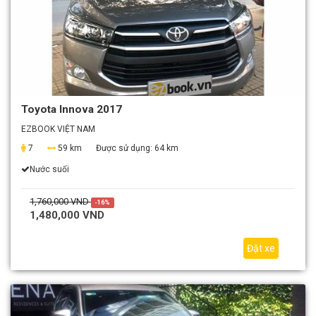
Toyota Innova 2017
EZBOOK VIỆT NAM
7
59 km
Được sử dụng:
64 km
Nước suối
1,760,000 VND
-16%
1,480,000 VND
Đặt xe