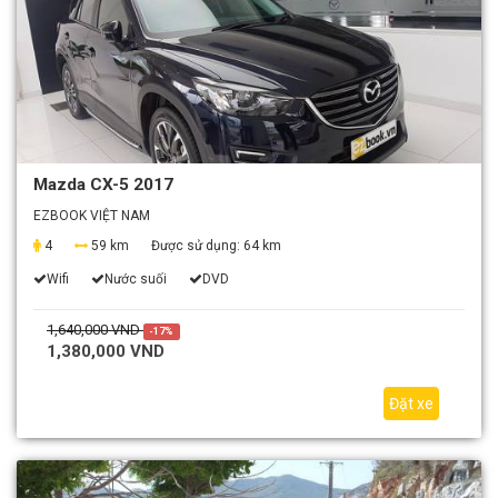
Mazda CX-5 2017
EZBOOK VIỆT NAM
4
59 km
Được sử dụng:
64 km
Wifi
Nước suối
DVD
1,640,000 VND
-17%
1,380,000 VND
Đặt xe