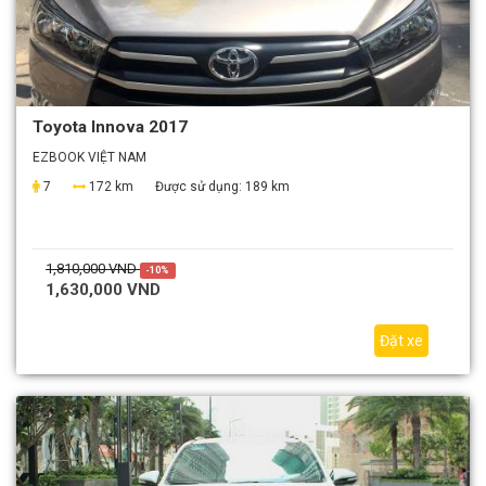
Toyota Innova 2017
EZBOOK VIỆT NAM
7
172 km
Được sử dụng:
189 km
1,810,000 VND
-10%
1,630,000 VND
Đặt xe