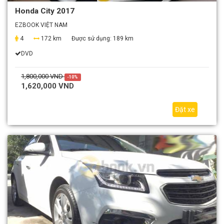
Honda City 2017
EZBOOK VIỆT NAM
4
172 km
Được sử dụng:
189 km
DVD
1,800,000 VND
-10%
1,620,000 VND
Đặt xe