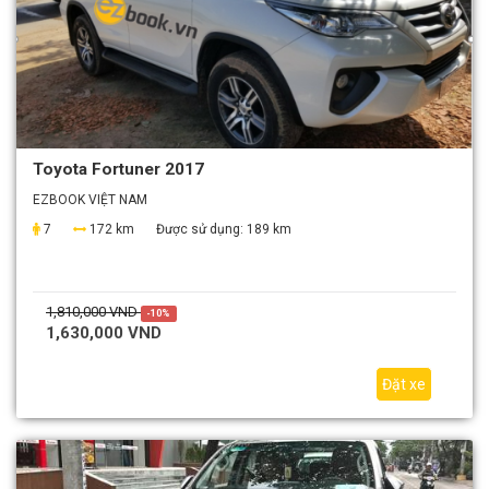
Toyota Fortuner 2017
EZBOOK VIỆT NAM
7
172 km
Được sử dụng:
189 km
1,810,000 VND
-10%
1,630,000 VND
Đặt xe