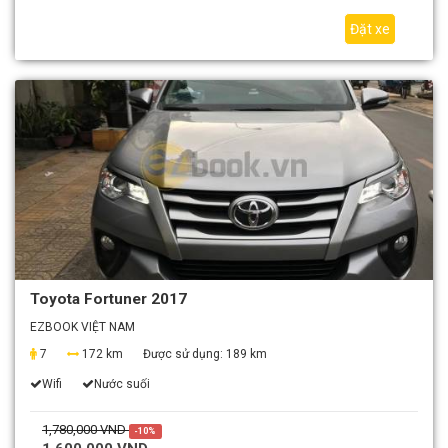
Đặt xe
Toyota Fortuner 2017
EZBOOK VIỆT NAM
7
172 km
Được sử dụng:
189 km
Wifi
Nước suối
1,780,000 VND
-10%