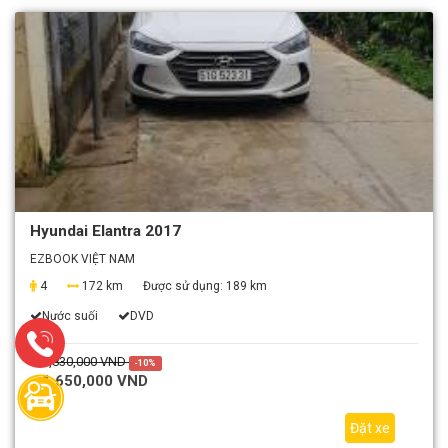
Hyundai Elantra 2017
EZBOOK VIỆT NAM
4
172 km
Được sử dụng:
189 km
Nước suối
DVD
1,830,000 VND
-10%
1,650,000 VND
Đặt xe