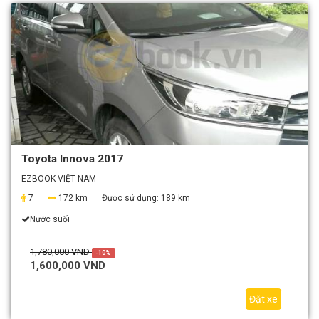
Toyota Innova 2017
EZBOOK VIỆT NAM
7
172 km
Được sử dụng:
189 km
Nước suối
1,780,000 VND
-10%
1,600,000 VND
Đặt xe