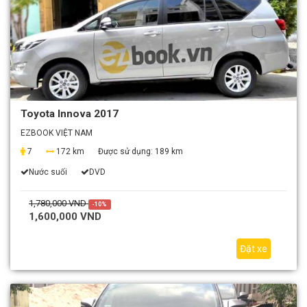
Toyota Innova 2017
EZBOOK VIỆT NAM
7
172 km
Được sử dụng:
189 km
Nước suối
DVD
1,780,000 VND
-10%
1,600,000 VND
Đặt xe