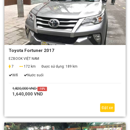
Toyota Fortuner 2017
EZBOOK VIỆT NAM
7
172 km
Được sử dụng:
189 km
Wifi
Nước suối
1,820,000 VND
-10%
1,640,000 VND
Đặt xe