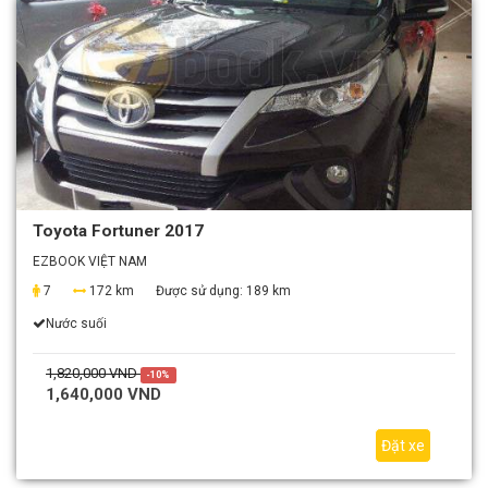
Toyota Fortuner 2017
EZBOOK VIỆT NAM
7
172 km
Được sử dụng:
189 km
Nước suối
1,820,000 VND
-10%
1,640,000 VND
Đặt xe