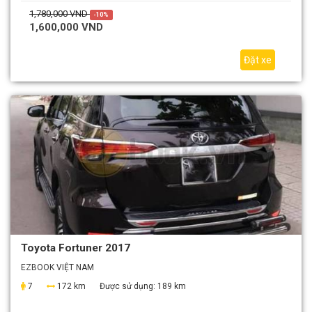
1,780,000 VND
-10%
1,600,000 VND
Đặt xe
Toyota Fortuner 2017
EZBOOK VIỆT NAM
7
172 km
Được sử dụng:
189 km