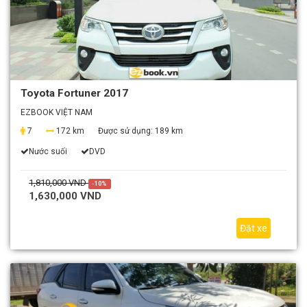
Toyota Fortuner 2017
EZBOOK VIỆT NAM
7
172 km
Được sử dụng:
189 km
Nước suối
DVD
1,810,000 VND
-10%
1,630,000 VND
Đặt xe