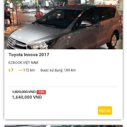
Toyota Innova 2017
EZBOOK VIỆT NAM
7
172 km
Được sử dụng:
189 km
1,820,000 VND
-10%
1,640,000 VND
Đặt xe