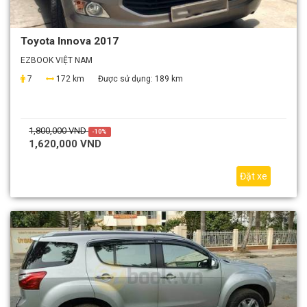
Toyota Innova 2017
EZBOOK VIỆT NAM
7
172 km
Được sử dụng:
189 km
1,800,000 VND
-10%
1,620,000 VND
Đặt xe