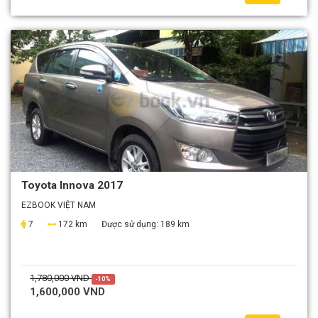
Toyota Innova 2017
EZBOOK VIỆT NAM
7
172 km
Được sử dụng:
189 km
1,780,000 VND
-10%
1,600,000 VND