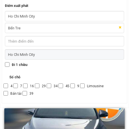
Điểm xuất phát
Đi 1 chiều
Số chỗ
4
7
16
29
34
45
9
Limousine
Bán tải
39