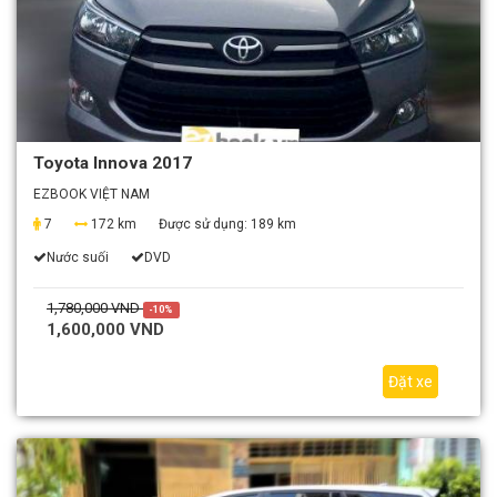
Toyota Innova 2017
EZBOOK VIỆT NAM
7
172 km
Được sử dụng:
189 km
Nước suối
DVD
1,780,000 VND
-10%
1,600,000 VND
Đặt xe