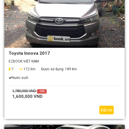
Toyota Innova 2017
EZBOOK VIỆT NAM
7
172 km
Được sử dụng:
189 km
Nước suối
1,780,000 VND
-10%
1,600,000 VND
Đặt xe