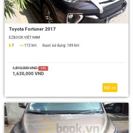
Toyota Fortuner 2017
EZBOOK VIỆT NAM
7
172 km
Được sử dụng:
189 km
1,810,000 VND
-10%
1,630,000 VND
Đặt xe