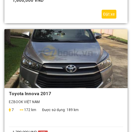
1,600,000 VND
Đặt xe
Toyota Innova 2017
EZBOOK VIỆT NAM
7
172 km
Được sử dụng:
189 km