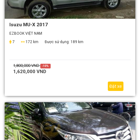
Isuzu MU-X 2017
EZBOOK VIỆT NAM
7
172 km
Được sử dụng:
189 km
1,800,000 VND
-10%
1,620,000 VND
Đặt xe