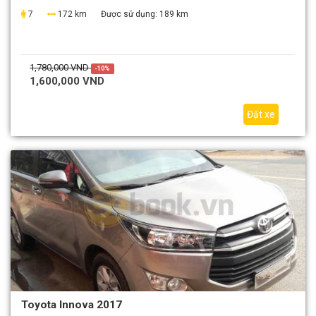
7
172 km
Được sử dụng:
189 km
1,780,000 VND
-10%
1,600,000 VND
Đặt xe
Toyota Innova 2017