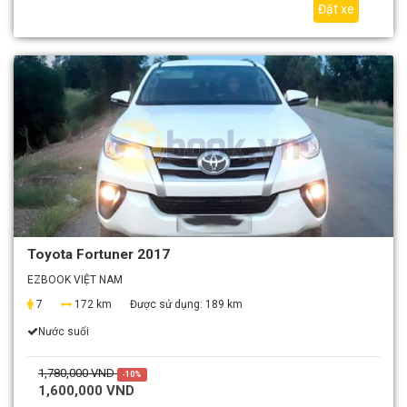
Đặt xe
Toyota Fortuner 2017
EZBOOK VIỆT NAM
7
172 km
Được sử dụng:
189 km
Nước suối
1,780,000 VND
-10%
1,600,000 VND