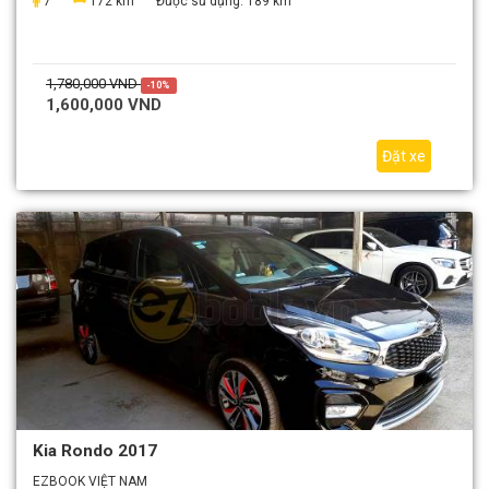
7
172 km
Được sử dụng:
189 km
1,780,000 VND
-10%
1,600,000 VND
Đặt xe
Kia Rondo 2017
EZBOOK VIỆT NAM