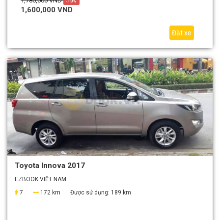
1,780,000 VND
-10%
1,600,000 VND
Đặt xe
Toyota Innova 2017
EZBOOK VIỆT NAM
7
172 km
Được sử dụng:
189 km