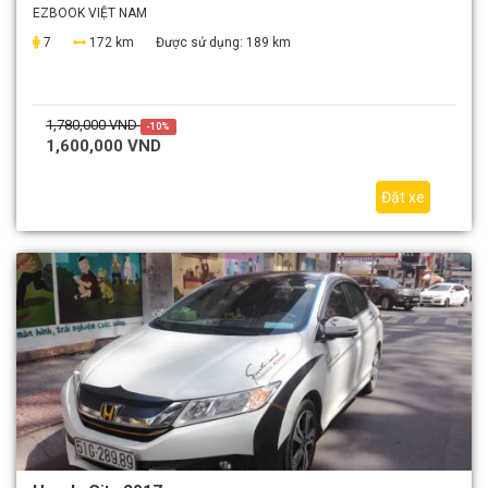
EZBOOK VIỆT NAM
7
172 km
Được sử dụng:
189 km
1,780,000 VND
-10%
1,600,000 VND
Đặt xe