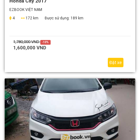
Honda City 2017
EZBOOK VIỆT NAM
4
172 km
Được sử dụng:
189 km
1,780,000 VND
-10%
1,600,000 VND
Đặt xe