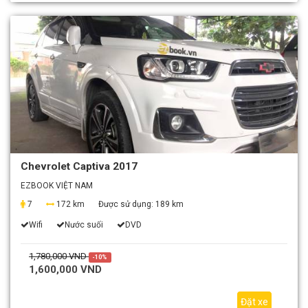
Chevrolet Captiva 2017
EZBOOK VIỆT NAM
7
172 km
Được sử dụng:
189 km
Wifi
Nước suối
DVD
1,780,000 VND
-10%
1,600,000 VND
Đặt xe