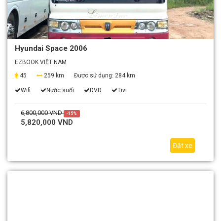
Hyundai Space 2006
EZBOOK VIỆT NAM
45
259 km
Được sử dụng:
284 km
Wifi
Nước suối
DVD
Tivi
6,800,000 VND
-15%
5,820,000 VND
Đặt xe