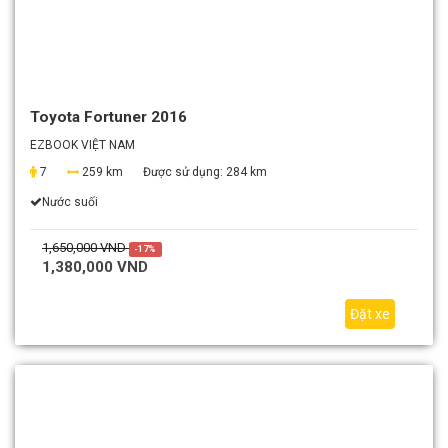
Toyota Fortuner 2016
EZBOOK VIỆT NAM
7
259 km
Được sử dụng:
284 km
Nước suối
1,650,000 VND
-17%
1,380,000 VND
Đặt xe