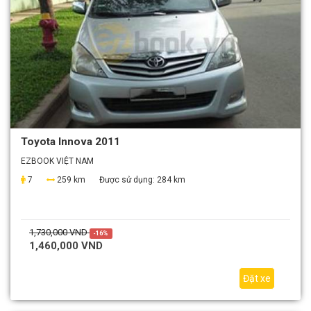
Toyota Innova 2011
EZBOOK VIỆT NAM
7
259 km
Được sử dụng:
284 km
1,730,000 VND
-16%
1,460,000 VND
Đặt xe