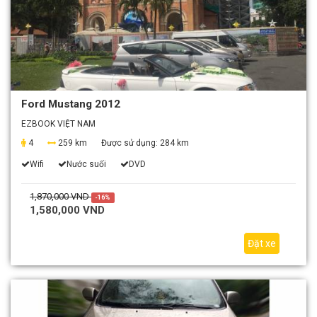
Ford Mustang 2012
EZBOOK VIỆT NAM
4
259 km
Được sử dụng:
284 km
Wifi
Nước suối
DVD
1,870,000 VND
-16%
1,580,000 VND
Đặt xe