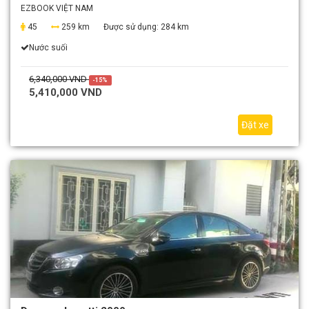
EZBOOK VIỆT NAM
45
259 km
Được sử dụng:
284 km
Nước suối
6,340,000 VND
-15%
5,410,000 VND
Đặt xe