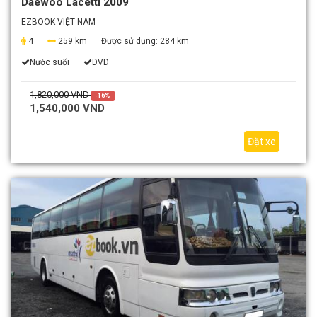
Daewoo Lacetti 2009
EZBOOK VIỆT NAM
4
259 km
Được sử dụng:
284 km
Nước suối
DVD
1,820,000 VND
-16%
1,540,000 VND
Đặt xe