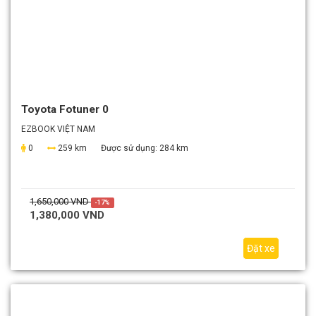
Toyota Fotuner 0
EZBOOK VIỆT NAM
0
259 km
Được sử dụng:
284 km
1,650,000 VND
-17%
1,380,000 VND
Đặt xe