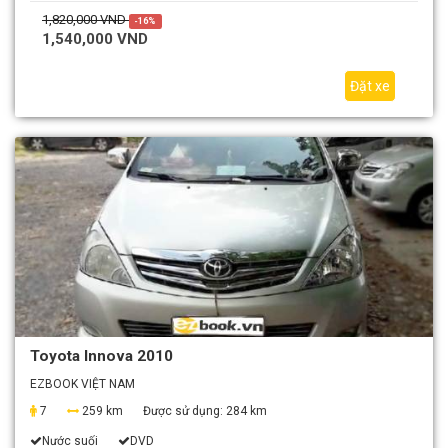
1,820,000 VND
-16%
1,540,000 VND
Đặt xe
Toyota Innova 2010
EZBOOK VIỆT NAM
7
259 km
Được sử dụng:
284 km
Nước suối
DVD