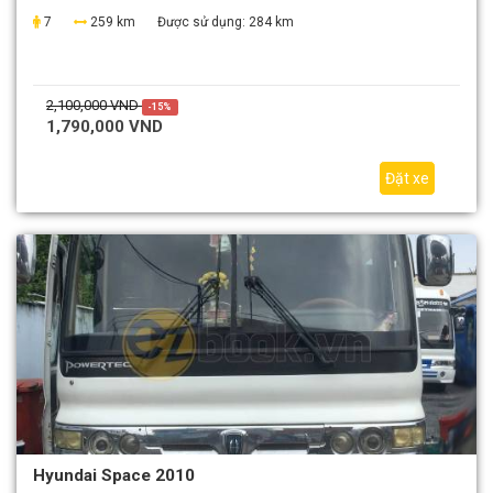
7
259 km
Được sử dụng:
284 km
2,100,000 VND
-15%
1,790,000 VND
Đặt xe
Hyundai Space 2010