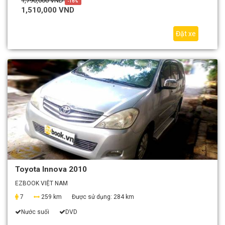
1,790,000 VND
-16%
1,510,000 VND
Đặt xe
Toyota Innova 2010
EZBOOK VIỆT NAM
7
259 km
Được sử dụng:
284 km
Nước suối
DVD