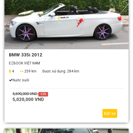
BMW 335i 2012
EZBOOK VIỆT NAM
4
259 km
Được sử dụng:
284 km
Nước suối
5,690,000 VND
-12%
5,020,000 VND
Đặt xe