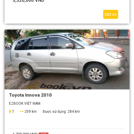
5,320,000 VND
Đặt xe
Toyota Innova 2010
EZBOOK VIỆT NAM
7
259 km
Được sử dụng:
284 km