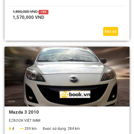
1,850,000 VND
-16%
1,570,000 VND
Đặt xe
Mazda 3 2010
EZBOOK VIỆT NAM
4
259 km
Được sử dụng:
284 km