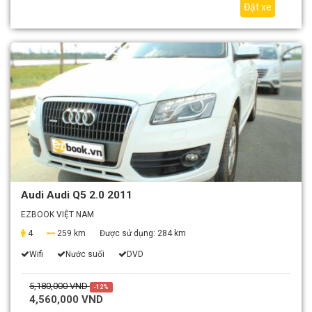
Đặt xe
Audi Audi Q5 2.0 2011
EZBOOK VIỆT NAM
4
259 km
Được sử dụng:
284 km
Wifi
Nước suối
DVD
5,180,000 VND
-12%
4,560,000 VND