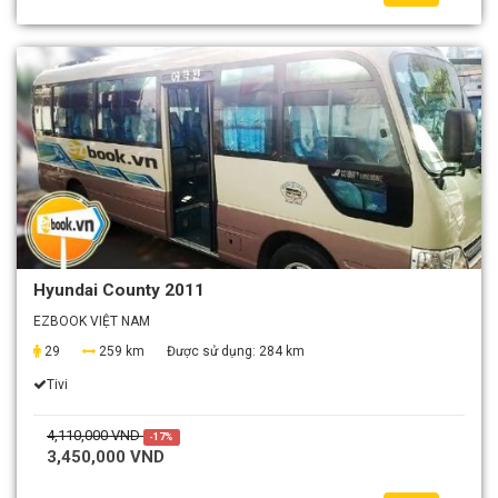
Hyundai County 2011
EZBOOK VIỆT NAM
29
259 km
Được sử dụng:
284 km
Tivi
4,110,000 VND
-17%
3,450,000 VND