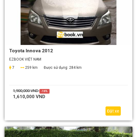
Toyota Innova 2012
EZBOOK VIỆT NAM
7
259 km
Được sử dụng:
284 km
1,900,000 VND
-16%
1,610,000 VND
Đặt xe