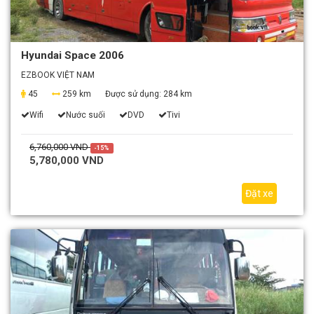
Hyundai Space 2006
EZBOOK VIỆT NAM
45
259 km
Được sử dụng:
284 km
Wifi
Nước suối
DVD
Tivi
6,760,000 VND
-15%
5,780,000 VND
Đặt xe