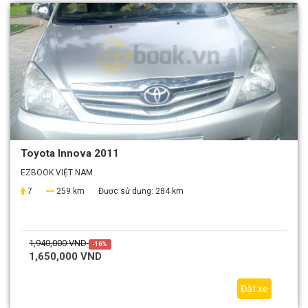
Toyota Innova 2011
EZBOOK VIỆT NAM
7
259 km
Được sử dụng:
284 km
1,940,000 VND
-16%
1,650,000 VND
Đặt xe