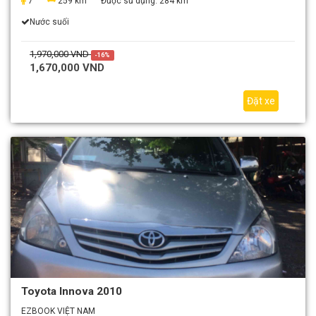
7
259 km
Được sử dụng:
284 km
Nước suối
1,970,000 VND
-16%
1,670,000 VND
Đặt xe
Toyota Innova 2010
EZBOOK VIỆT NAM