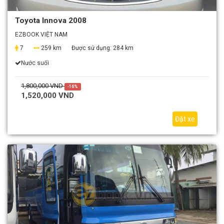
Toyota Innova 2008
EZBOOK VIỆT NAM
7
259 km
Được sử dụng:
284 km
Nước suối
1,800,000 VND
-16%
1,520,000 VND
Đặt xe