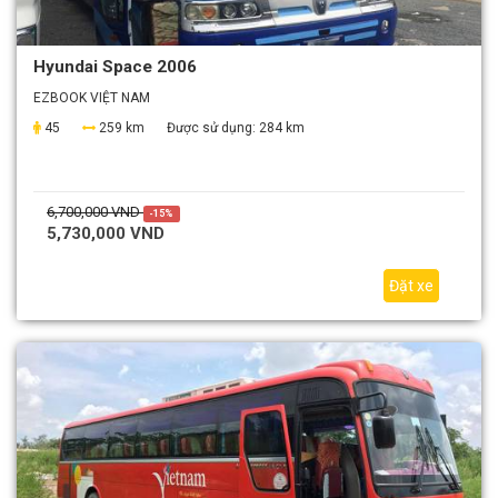
Hyundai Space 2006
EZBOOK VIỆT NAM
45
259 km
Được sử dụng:
284 km
6,700,000 VND
-15%
5,730,000 VND
Đặt xe