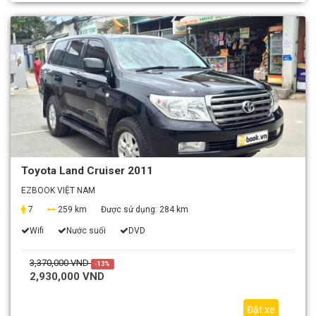
Toyota Land Cruiser 2011
EZBOOK VIỆT NAM
7
259 km
Được sử dụng:
284 km
Wifi
Nước suối
DVD
3,370,000 VND
-13%
2,930,000 VND
Đặt xe