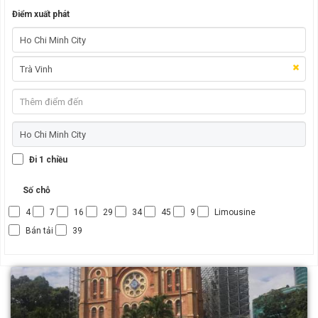
Điểm xuất phát
Đi 1 chiều
Số chỗ
4
7
16
29
34
45
9
Limousine
Bán tải
39