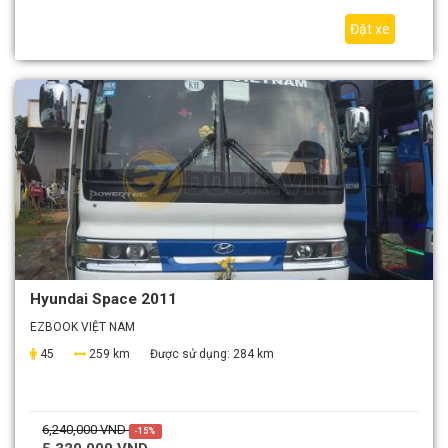
Đặt xe
Hyundai Space 2011
EZBOOK VIỆT NAM
45
259 km
Được sử dụng:
284 km
6,240,000 VND
-15%