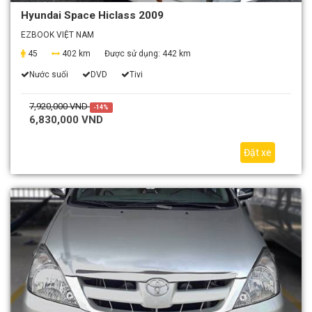
Hyundai Space Hiclass 2009
EZBOOK VIỆT NAM
45
402 km
Được sử dụng:
442 km
Nước suối
DVD
Tivi
7,920,000 VND
-14%
6,830,000 VND
Đặt xe