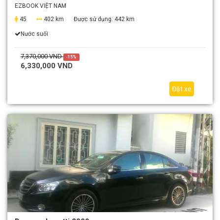
EZBOOK VIỆT NAM
45
402 km
Được sử dụng:
442 km
Nước suối
7,370,000 VND
-15%
6,330,000 VND
Đặt xe