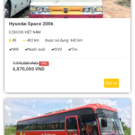
Hyundai Space 2006
EZBOOK VIỆT NAM
45
402 km
Được sử dụng:
442 km
Wifi
Nước suối
DVD
Tivi
7,970,000 VND
-14%
6,870,000 VND
Đặt xe