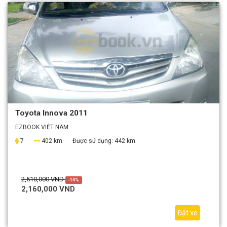
Toyota Innova 2011
EZBOOK VIỆT NAM
7
402 km
Được sử dụng:
442 km
2,510,000 VND
-14%
2,160,000 VND
Đặt xe