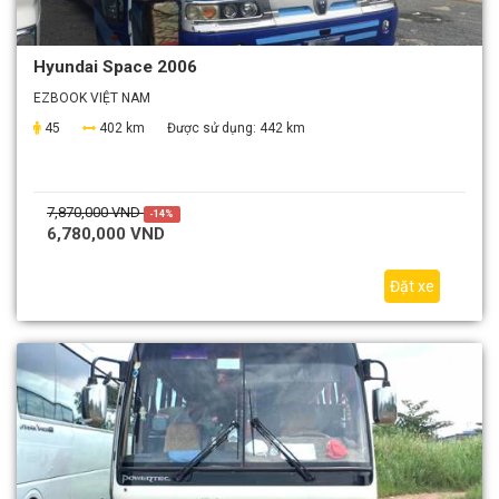
Hyundai Space 2006
EZBOOK VIỆT NAM
45
402 km
Được sử dụng:
442 km
7,870,000 VND
-14%
6,780,000 VND
Đặt xe