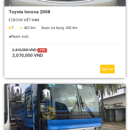
Toyota Innova 2008
EZBOOK VIỆT NAM
7
402 km
Được sử dụng:
442 km
Nước suối
2,410,000 VND
-15%
2,070,000 VND
Đặt xe