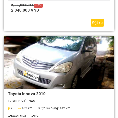
2,380,000 VND
-15%
2,040,000 VND
Đặt xe
Toyota Innova 2010
EZBOOK VIỆT NAM
7
402 km
Được sử dụng:
442 km
Nước suối
DVD