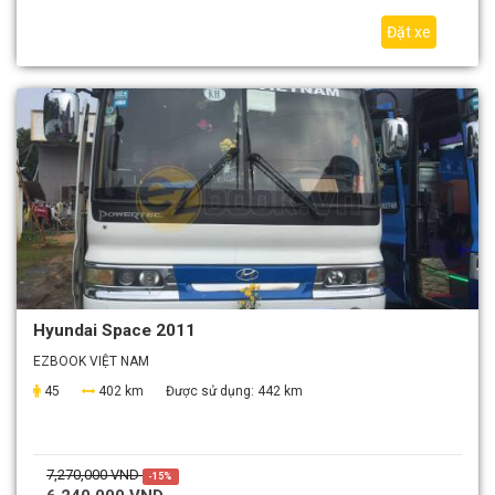
Đặt xe
Hyundai Space 2011
EZBOOK VIỆT NAM
45
402 km
Được sử dụng:
442 km
7,270,000 VND
-15%