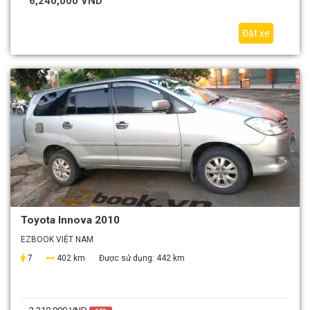
6,240,000 VND
Đặt xe
Toyota Innova 2010
EZBOOK VIỆT NAM
7
402 km
Được sử dụng:
442 km