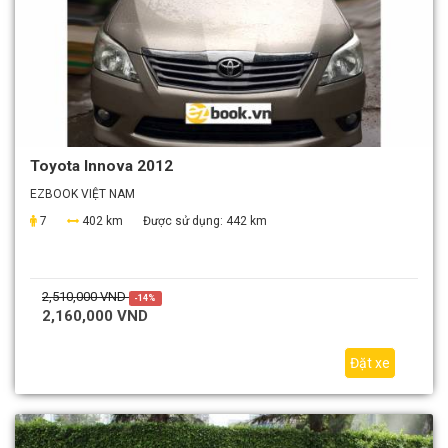
Toyota Innova 2012
EZBOOK VIỆT NAM
7
402 km
Được sử dụng:
442 km
2,510,000 VND
-14%
2,160,000 VND
Đặt xe