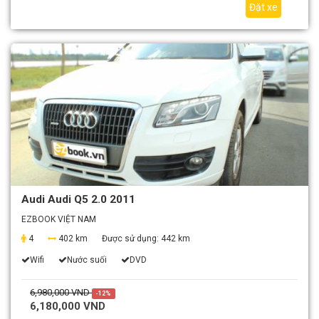
Đặt xe
Audi Audi Q5 2.0 2011
EZBOOK VIỆT NAM
4
402 km
Được sử dụng:
442 km
Wifi
Nước suối
DVD
6,980,000 VND
-12%
6,180,000 VND