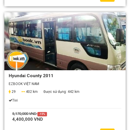
Hyundai County 2011
EZBOOK VIỆT NAM
29
402 km
Được sử dụng:
442 km
Tivi
5,170,000 VND
-15%
4,400,000 VND