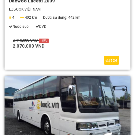
Daewoo Lacetti 2009
EZBOOK VIỆT NAM
4
402 km
Được sử dụng:
442 km
Nước suối
DVD
2,410,000 VND
-15%
2,070,000 VND
Đặt xe