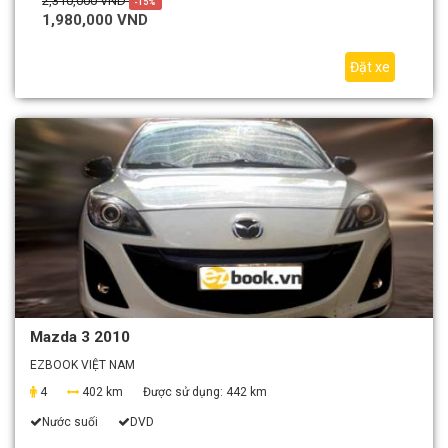
2,310,000 VND
-15%
1,980,000 VND
Đặt xe
Mazda 3 2010
EZBOOK VIỆT NAM
4
402 km
Được sử dụng:
442 km
Nước suối
DVD