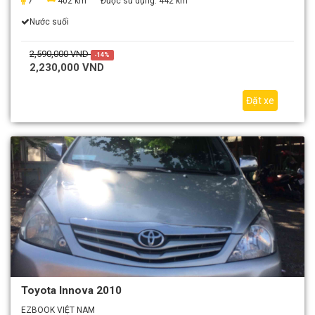
7
402 km
Được sử dụng:
442 km
Nước suối
2,590,000 VND
-14%
2,230,000 VND
Đặt xe
Toyota Innova 2010
EZBOOK VIỆT NAM