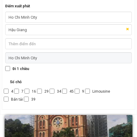
Điểm xuất phát
Đi 1 chiều
Số chỗ
4
7
16
29
34
45
9
Limousine
Bán tải
39