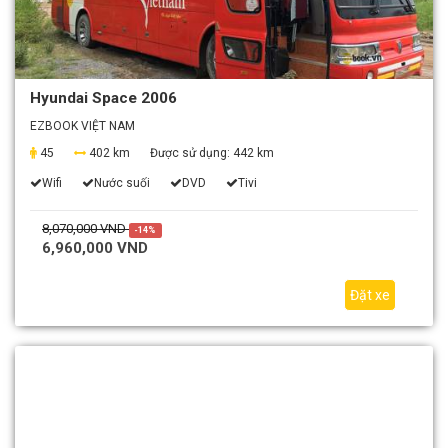
Hyundai Space 2006
EZBOOK VIỆT NAM
45
402 km
Được sử dụng:
442 km
Wifi
Nước suối
DVD
Tivi
8,070,000 VND
-14%
6,960,000 VND
Đặt xe