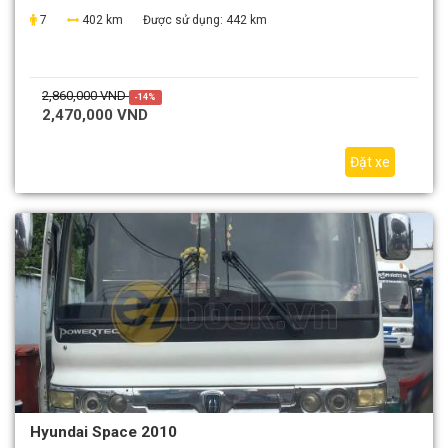
7
402 km
Được sử dụng:
442 km
2,860,000 VND
-14%
2,470,000 VND
Đặt xe
Hyundai Space 2010