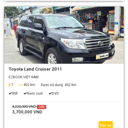
Toyota Land Cruiser 2011
EZBOOK VIỆT NAM
7
402 km
Được sử dụng:
442 km
Wifi
Nước suối
DVD
4,220,000 VND
-13%
3,700,000 VND
Đặt xe