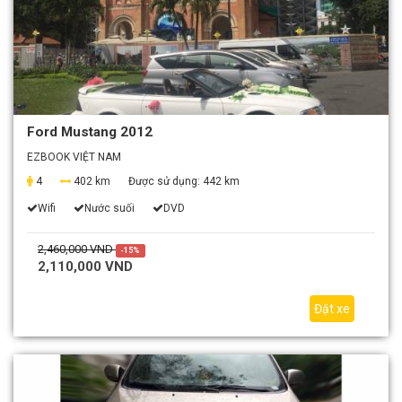
Ford Mustang 2012
EZBOOK VIỆT NAM
4
402 km
Được sử dụng:
442 km
Wifi
Nước suối
DVD
2,460,000 VND
-15%
2,110,000 VND
Đặt xe