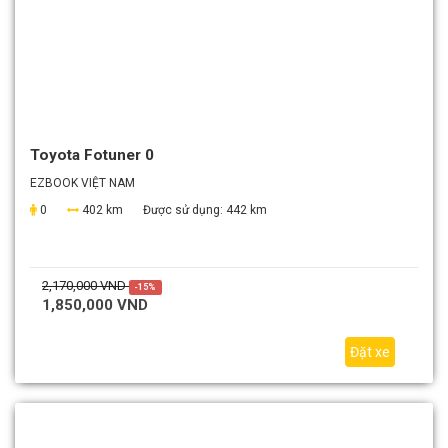
Toyota Fotuner 0
EZBOOK VIỆT NAM
0
402 km
Được sử dụng:
442 km
2,170,000 VND
-15%
1,850,000 VND
Đặt xe