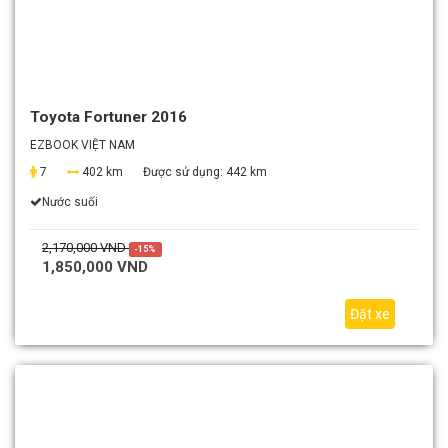
Toyota Fortuner 2016
EZBOOK VIỆT NAM
7
402 km
Được sử dụng:
442 km
Nước suối
2,170,000 VND
-15%
1,850,000 VND
Đặt xe