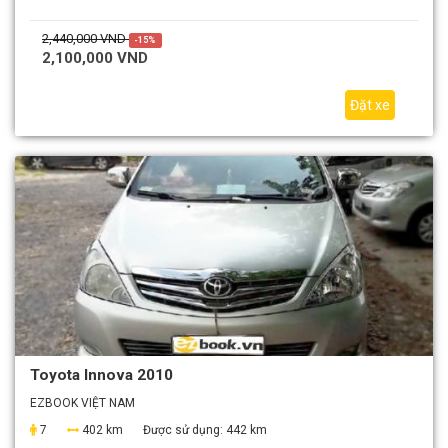
2,440,000 VND
-15%
2,100,000 VND
Đặt xe
Toyota Innova 2010
EZBOOK VIỆT NAM
7
402 km
Được sử dụng:
442 km