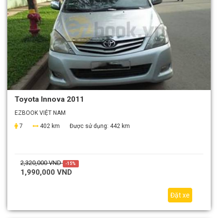
Toyota Innova 2011
EZBOOK VIỆT NAM
7
402 km
Được sử dụng:
442 km
2,320,000 VND
-15%
1,990,000 VND
Đặt xe