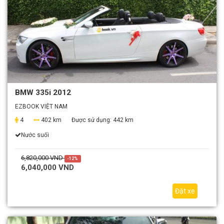
BMW 335i 2012
EZBOOK VIỆT NAM
4
402 km
Được sử dụng:
442 km
Nước suối
6,820,000 VND
-12%
6,040,000 VND
Đặt xe