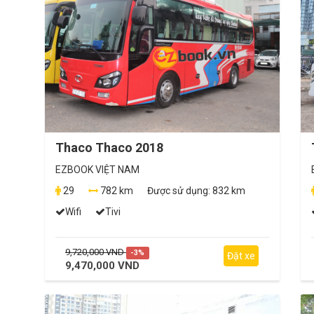
Thaco Thaco 2018
EZBOOK VIỆT NAM
29
782 km
Được sử dụng:
832 km
Wifi
Tivi
9,720,000 VND
-3%
Đặt xe
9,470,000 VND