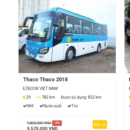
Thaco Thaco 2018
EZBOOK VIỆT NAM
29
782 km
Được sử dụng:
832 km
Wifi
Nước suối
Tivi
9,820,000 VND
-3%
Đặt xe
9,570,000 VND