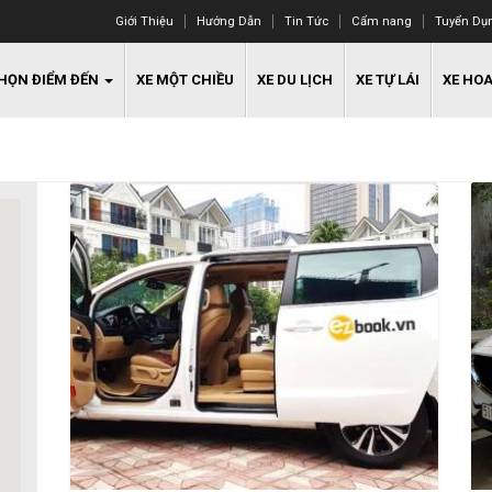
Giới Thiệu
Hướng Dẫn
Tin Tức
Cẩm nang
Tuyển Dụ
HỌN ĐIỂM ĐẾN
XE MỘT CHIỀU
XE DU LỊCH
XE TỰ LÁI
XE HO