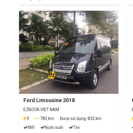
Ford Limousine 2018
EZBOOK VIỆT NAM
9
782 km
Được sử dụng:
832 km
Wifi
Nước suối
Tivi