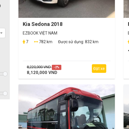
9
Kia Sedona 2018
EZBOOK VIỆT NAM
7
782 km
Được sử dụng:
832 km
8,220,000 VND
-2%
Đặt xe
8,120,000 VND