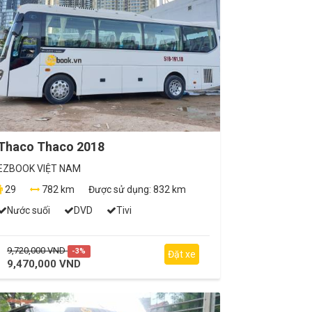
Thaco Thaco 2018
EZBOOK VIỆT NAM
29
782 km
Được sử dụng:
832 km
Nước suối
DVD
Tivi
9,720,000 VND
-3%
Đặt xe
9,470,000 VND