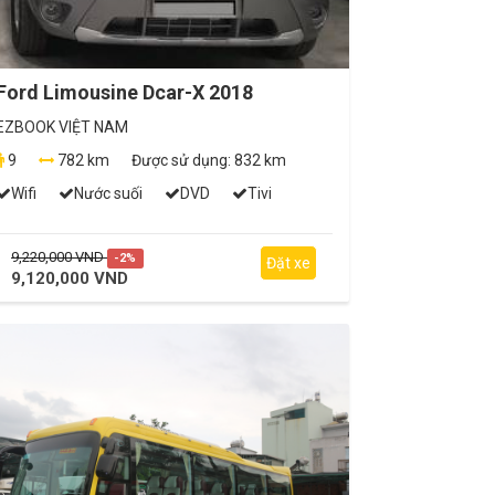
Ford Limousine Dcar-X 2018
EZBOOK VIỆT NAM
9
782 km
Được sử dụng:
832 km
Wifi
Nước suối
DVD
Tivi
9,220,000 VND
-2%
Đặt xe
9,120,000 VND