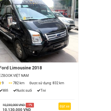
Ford Limousine 2018
EZBOOK VIỆT NAM
9
782 km
Được sử dụng:
832 km
Wifi
Nước suối
Tivi
10,230,000 VND
-1%
Đặt xe
10,130,000 VND