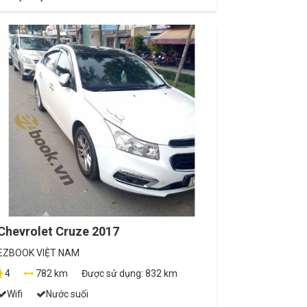
Chevrolet Cruze 2017
EZBOOK VIỆT NAM
4
782 km
Được sử dụng:
832 km
Wifi
Nước suối