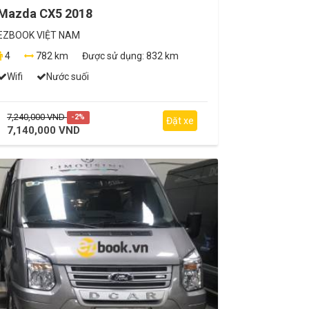
Mazda CX5 2018
EZBOOK VIỆT NAM
4
782 km
Được sử dụng:
832 km
Wifi
Nước suối
7,240,000 VND
-2%
Đặt xe
7,140,000 VND