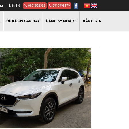
ng
Liên Hệ
0931882382
0913999979
A
ĐƯA ĐÓN SÂN BAY
ĐĂNG KÝ NHÀ XE
BẢNG GIÁ