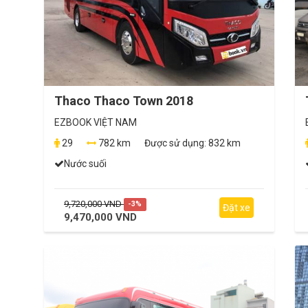
Thaco Thaco Town 2018
EZBOOK VIỆT NAM
29
782 km
Được sử dụng:
832 km
Nước suối
9,720,000 VND
-3%
Đặt xe
9,470,000 VND