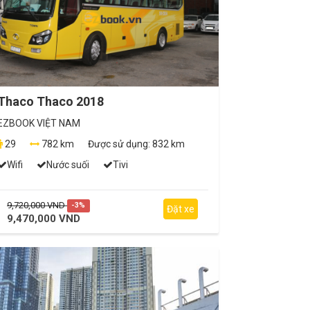
Thaco Thaco 2018
EZBOOK VIỆT NAM
29
782 km
Được sử dụng:
832 km
Wifi
Nước suối
Tivi
9,720,000 VND
-3%
Đặt xe
9,470,000 VND