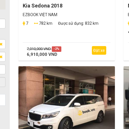
Kia Sedona 2018
EZBOOK VIỆT NAM
7
782 km
Được sử dụng:
832 km
7,010,000 VND
-2%
Đặt xe
6,910,000 VND