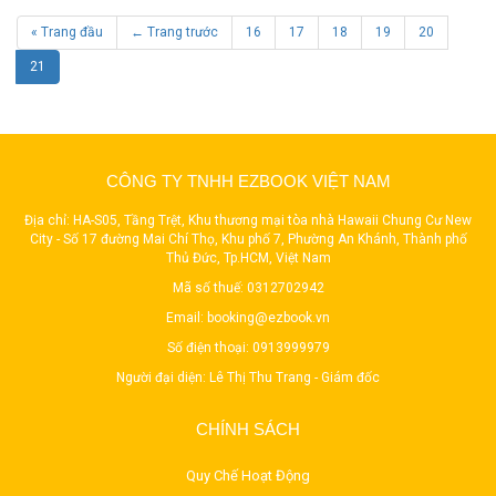
« Trang đầu
← Trang trước
16
17
18
19
20
21
CÔNG TY TNHH EZBOOK VIỆT NAM
Địa chỉ: HA-S05, Tầng Trệt, Khu thương mại tòa nhà Hawaii Chung Cư New
City - Số 17 đường Mai Chí Thọ, Khu phố 7, Phường An Khánh, Thành phố
Thủ Đức, Tp.HCM, Việt Nam
Mã số thuế: 0312702942
Email:
booking@ezbook.vn
Số điện thoại:
0913999979
Người đại diện: Lê Thị Thu Trang - Giám đốc
CHÍNH SÁCH
Quy Chế Hoạt Động