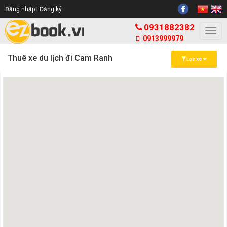
Đăng nhập |
Đăng ký
0931882382
Togg
0913999979
navi
Thuê xe du lịch đi Cam Ranh
Lọc xe