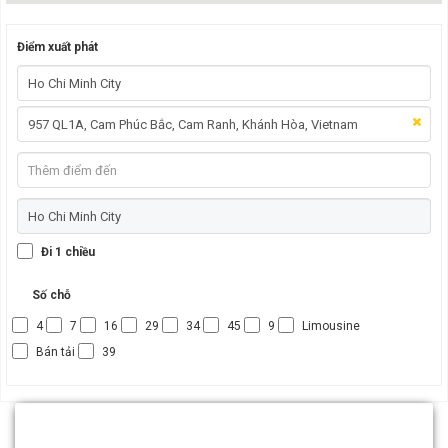
Điểm xuất phát
Đi 1 chiều
Số chỗ
4
7
16
29
34
45
9
Limousine
Bán tải
39