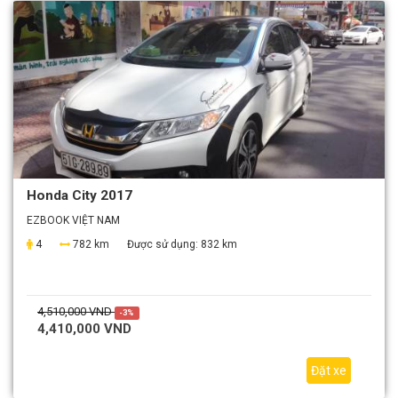
Honda City 2017
EZBOOK VIỆT NAM
4
782 km
Được sử dụng:
832 km
4,510,000 VND
-3%
4,410,000 VND
Đặt xe