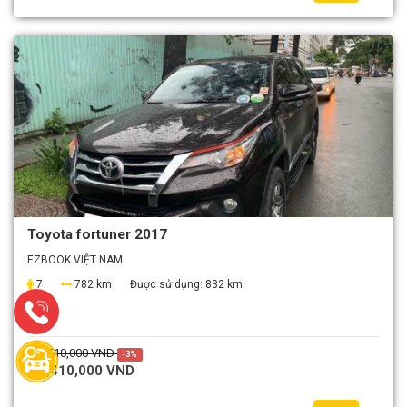
Toyota fortuner 2017
EZBOOK VIỆT NAM
7
782 km
Được sử dụng:
832 km
4,510,000 VND
-3%
4,410,000 VND