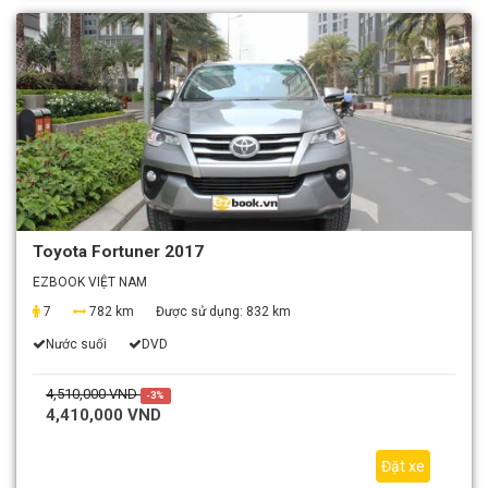
Toyota Fortuner 2017
EZBOOK VIỆT NAM
7
782 km
Được sử dụng:
832 km
Nước suối
DVD
4,510,000 VND
-3%
4,410,000 VND
Đặt xe