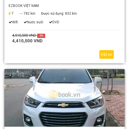
EZBOOK VIỆT NAM
7
782 km
Được sử dụng:
832 km
Wifi
Nước suối
DVD
4,510,000 VND
-3%
4,410,000 VND
Đặt xe