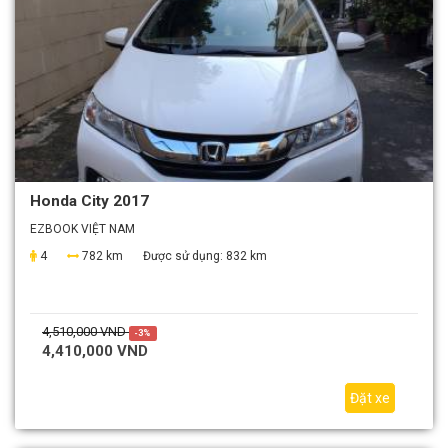
Honda City 2017
EZBOOK VIỆT NAM
4
782 km
Được sử dụng:
832 km
4,510,000 VND
-3%
4,410,000 VND
Đặt xe