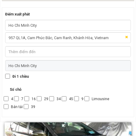
Điểm xuất phát
Đi 1 chiều
Số chỗ
4
7
16
29
34
45
9
Limousine
Bán tải
39