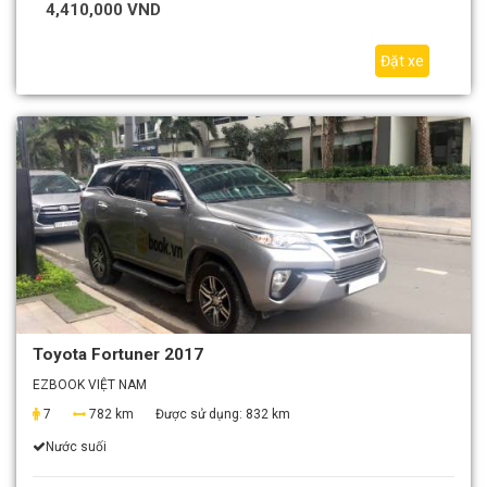
4,410,000 VND
Đặt xe
Toyota Fortuner 2017
EZBOOK VIỆT NAM
7
782 km
Được sử dụng:
832 km
Nước suối