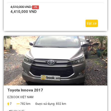
4,510,000 VND
-3%
4,410,000 VND
Đặt xe
Toyota Innova 2017
EZBOOK VIỆT NAM
7
782 km
Được sử dụng:
832 km