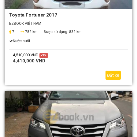
Toyota Fortuner 2017
EZBOOK VIỆT NAM
7
782 km
Được sử dụng:
832 km
Nước suối
4,510,000 VND
-3%
4,410,000 VND
Đặt xe