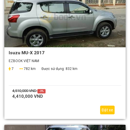
Isuzu MU-X 2017
EZBOOK VIỆT NAM
7
782 km
Được sử dụng:
832 km
4,510,000 VND
-3%
4,410,000 VND
Đặt xe