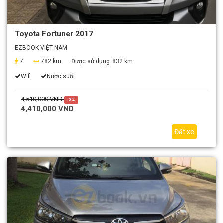
Toyota Fortuner 2017
EZBOOK VIỆT NAM
7
782 km
Được sử dụng:
832 km
Wifi
Nước suối
4,510,000 VND
-3%
4,410,000 VND
Đặt xe