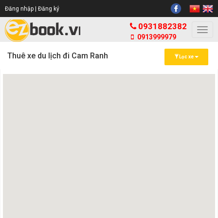
Đăng nhập |
Đăng ký
0931882382
Togg
0913999979
navi
Thuê xe du lịch đi Cam Ranh
Lọc xe