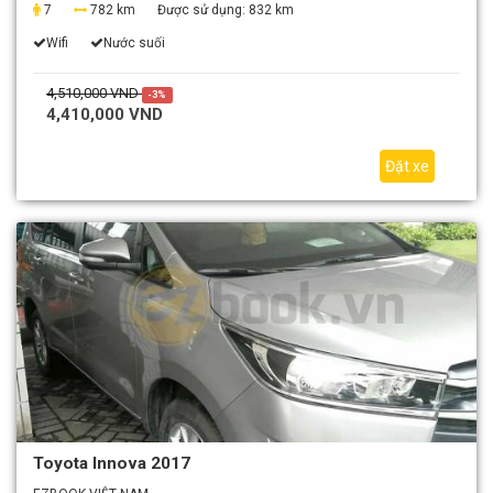
7
782 km
Được sử dụng:
832 km
Wifi
Nước suối
4,510,000 VND
-3%
4,410,000 VND
Đặt xe
Toyota Innova 2017