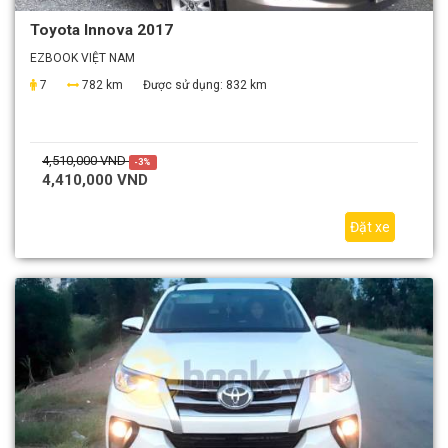
Toyota Innova 2017
EZBOOK VIỆT NAM
7
782 km
Được sử dụng:
832 km
4,510,000 VND
-3%
4,410,000 VND
Đặt xe