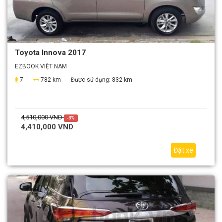
Toyota Innova 2017
EZBOOK VIỆT NAM
7
782 km
Được sử dụng:
832 km
4,510,000 VND
-3%
4,410,000 VND
Đặt xe