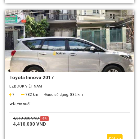
Toyota Innova 2017
EZBOOK VIỆT NAM
7
782 km
Được sử dụng:
832 km
Nước suối
4,510,000 VND
-3%
4,410,000 VND
Đặt xe