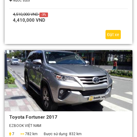
Nước suối
4,510,000 VND
-3%
4,410,000 VND
Đặt xe
Toyota Fortuner 2017
EZBOOK VIỆT NAM
7
782 km
Được sử dụng:
832 km