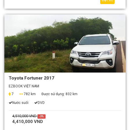
Toyota Fortuner 2017
EZBOOK VIỆT NAM
7
782 km
Được sử dụng:
832 km
Nước suối
DVD
4,510,000 VND
-3%
4,410,000 VND