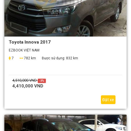
Toyota Innova 2017
EZBOOK VIỆT NAM
7
782 km
Được sử dụng:
832 km
4,510,000 VND
-3%
4,410,000 VND
Đặt xe