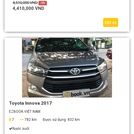
4,510,000 VND
-3%
4,410,000 VND
Đặt xe
Toyota Innova 2017
EZBOOK VIỆT NAM
7
782 km
Được sử dụng:
832 km
Nước suối