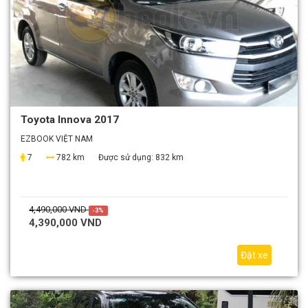
Toyota Innova 2017
EZBOOK VIỆT NAM
7
782 km
Được sử dụng:
832 km
4,490,000 VND
-3%
4,390,000 VND
Đặt xe