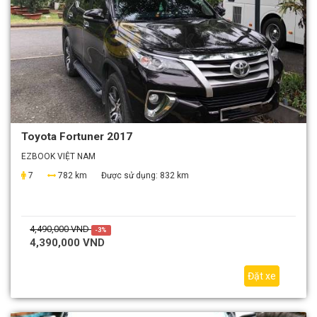
Toyota Fortuner 2017
EZBOOK VIỆT NAM
7
782 km
Được sử dụng:
832 km
4,490,000 VND
-3%
4,390,000 VND
Đặt xe