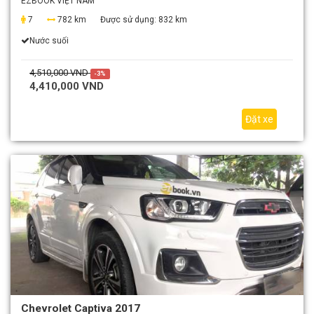
EZBOOK VIỆT NAM
7
782 km
Được sử dụng:
832 km
Nước suối
4,510,000 VND
-3%
4,410,000 VND
Đặt xe
Chevrolet Captiva 2017