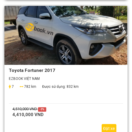
Toyota Fortuner 2017
EZBOOK VIỆT NAM
7
782 km
Được sử dụng:
832 km
4,510,000 VND
-3%
4,410,000 VND
Đặt xe