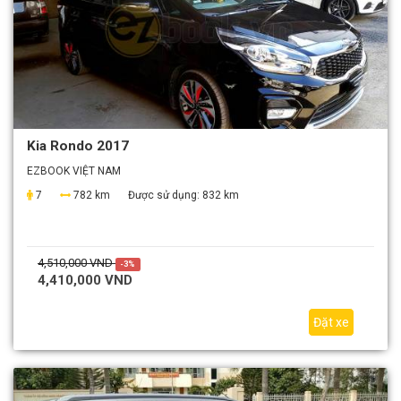
Kia Rondo 2017
EZBOOK VIỆT NAM
7
782 km
Được sử dụng:
832 km
4,510,000 VND
-3%
4,410,000 VND
Đặt xe