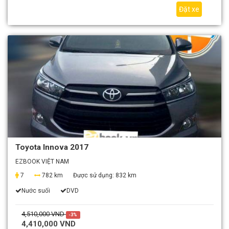
Đặt xe
Toyota Innova 2017
EZBOOK VIỆT NAM
7
782 km
Được sử dụng:
832 km
Nước suối
DVD
4,510,000 VND
-3%
4,410,000 VND