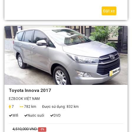
Đặt xe
Toyota Innova 2017
EZBOOK VIỆT NAM
7
782 km
Được sử dụng:
832 km
Wifi
Nước suối
DVD
4,510,000 VND
-3%