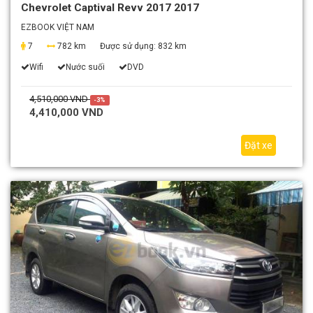
Chevrolet Captival Revv 2017 2017
EZBOOK VIỆT NAM
7
782 km
Được sử dụng:
832 km
Wifi
Nước suối
DVD
4,510,000 VND
-3%
4,410,000 VND
Đặt xe