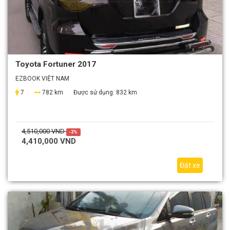
Toyota Fortuner 2017
EZBOOK VIỆT NAM
7
782 km
Được sử dụng:
832 km
4,510,000 VND
-3%
4,410,000 VND
Đặt xe