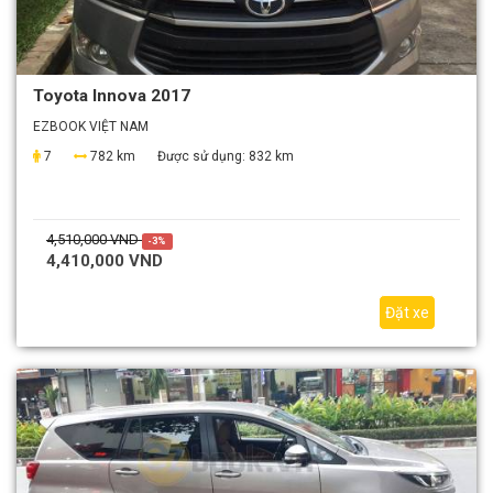
Toyota Innova 2017
EZBOOK VIỆT NAM
7
782 km
Được sử dụng:
832 km
4,510,000 VND
-3%
4,410,000 VND
Đặt xe