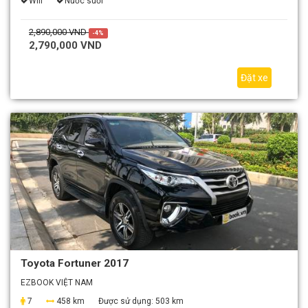
Wifi
Nước suối
2,890,000 VND
-4%
2,790,000 VND
Đặt xe
Toyota Fortuner 2017
EZBOOK VIỆT NAM
7
458 km
Được sử dụng:
503 km