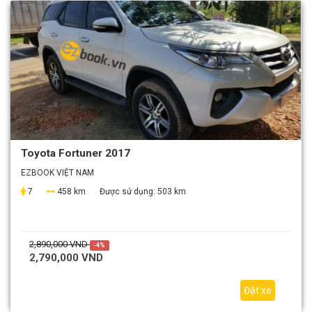
Toyota Fortuner 2017
EZBOOK VIỆT NAM
7
458 km
Được sử dụng:
503 km
2,890,000 VND
-4%
2,790,000 VND
Đặt xe