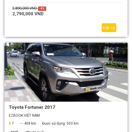
2,890,000 VND
-4%
2,790,000 VND
Đặt xe
Toyota Fortuner 2017
EZBOOK VIỆT NAM
7
458 km
Được sử dụng:
503 km