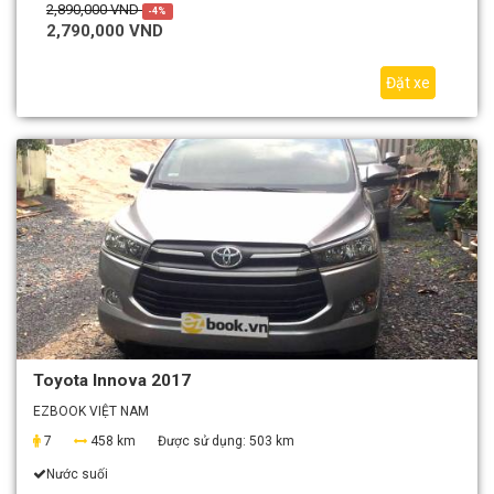
2,890,000 VND
-4%
2,790,000 VND
Đặt xe
Toyota Innova 2017
EZBOOK VIỆT NAM
7
458 km
Được sử dụng:
503 km
Nước suối