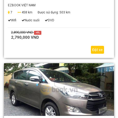
EZBOOK VIỆT NAM
7
458 km
Được sử dụng:
503 km
Wifi
Nước suối
DVD
2,890,000 VND
-4%
2,790,000 VND
Đặt xe