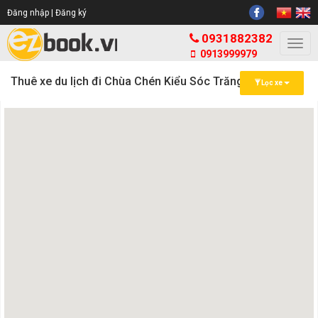
Đăng nhập |
Đăng ký
0931882382
Togg
0913999979
navi
Thuê xe du lịch đi Chùa Chén Kiểu Sóc Trăng
Lọc xe