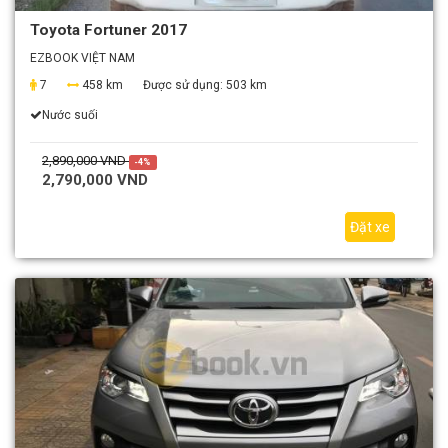
Toyota Fortuner 2017
EZBOOK VIỆT NAM
7
458 km
Được sử dụng:
503 km
Nước suối
2,890,000 VND
-4%
2,790,000 VND
Đặt xe