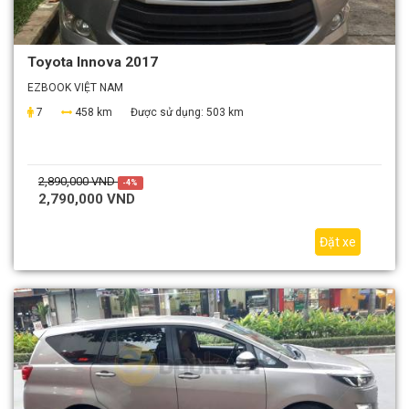
Toyota Innova 2017
EZBOOK VIỆT NAM
7
458 km
Được sử dụng:
503 km
2,890,000 VND
-4%
2,790,000 VND
Đặt xe