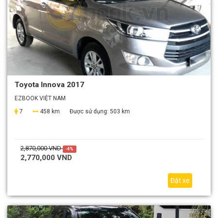
Toyota Innova 2017
EZBOOK VIỆT NAM
7
458 km
Được sử dụng:
503 km
2,870,000 VND
-4%
2,770,000 VND
Đặt xe