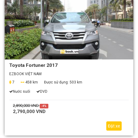
Toyota Fortuner 2017
EZBOOK VIỆT NAM
7
458 km
Được sử dụng:
503 km
Nước suối
DVD
2,890,000 VND
-4%
2,790,000 VND
Đặt xe