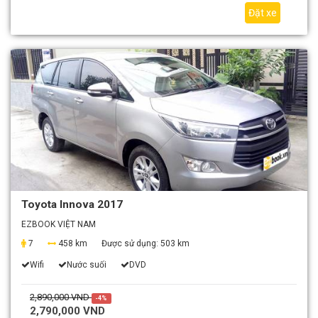
Đặt xe
Toyota Innova 2017
EZBOOK VIỆT NAM
7
458 km
Được sử dụng:
503 km
Wifi
Nước suối
DVD
2,890,000 VND
-4%
2,790,000 VND