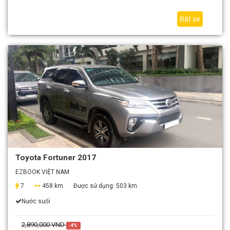
Đặt xe
Toyota Fortuner 2017
EZBOOK VIỆT NAM
7
458 km
Được sử dụng:
503 km
Nước suối
2,890,000 VND
-4%