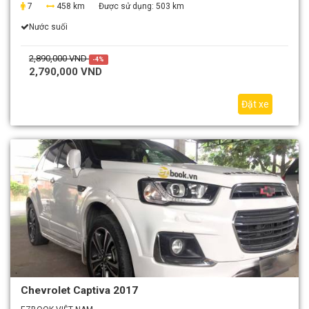
7
458 km
Được sử dụng:
503 km
Nước suối
2,890,000 VND
-4%
2,790,000 VND
Đặt xe
Chevrolet Captiva 2017