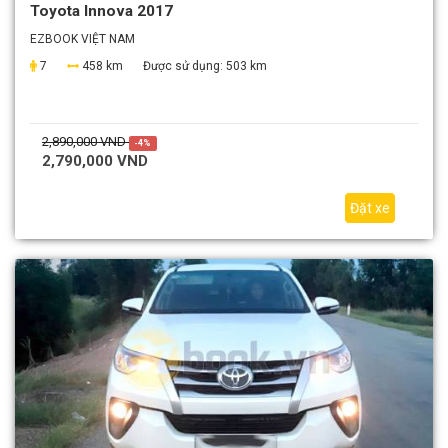
Toyota Innova 2017
EZBOOK VIỆT NAM
7
458 km
Được sử dụng:
503 km
2,890,000 VND
-4%
2,790,000 VND
Đặt xe