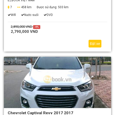
EZBOOK VIỆT NAM
7
458 km
Được sử dụng:
503 km
Wifi
Nước suối
DVD
2,890,000 VND
-4%
2,790,000 VND
Đặt xe
Chevrolet Captival Revv 2017 2017