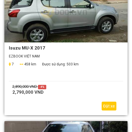
Isuzu MU-X 2017
EZBOOK VIỆT NAM
7
458 km
Được sử dụng:
503 km
2,890,000 VND
-4%
2,790,000 VND
Đặt xe