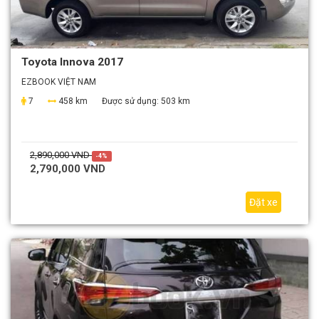
Toyota Innova 2017
EZBOOK VIỆT NAM
7
458 km
Được sử dụng:
503 km
2,890,000 VND
-4%
2,790,000 VND
Đặt xe