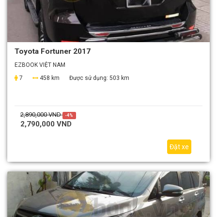
Toyota Fortuner 2017
EZBOOK VIỆT NAM
7
458 km
Được sử dụng:
503 km
2,890,000 VND
-4%
2,790,000 VND
Đặt xe