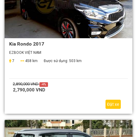
Kia Rondo 2017
EZBOOK VIỆT NAM
7
458 km
Được sử dụng:
503 km
2,890,000 VND
-4%
2,790,000 VND
Đặt xe