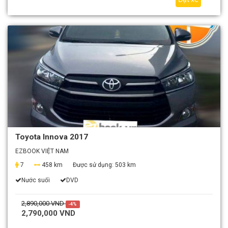
Toyota Innova 2017
EZBOOK VIỆT NAM
7
458 km
Được sử dụng:
503 km
Nước suối
DVD
2,890,000 VND
-4%
2,790,000 VND