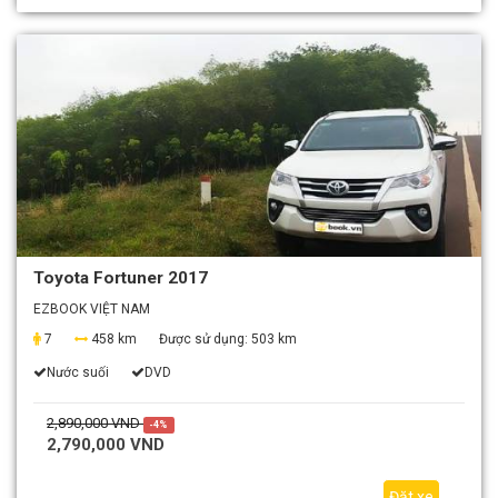
Toyota Fortuner 2017
EZBOOK VIỆT NAM
7
458 km
Được sử dụng:
503 km
Nước suối
DVD
2,890,000 VND
-4%
2,790,000 VND
Đặt xe