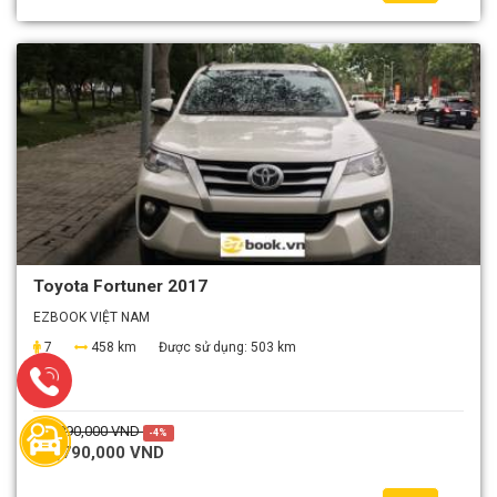
Toyota Fortuner 2017
EZBOOK VIỆT NAM
7
458 km
Được sử dụng:
503 km
2,890,000 VND
-4%
2,790,000 VND