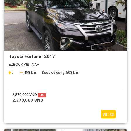
Toyota Fortuner 2017
EZBOOK VIỆT NAM
7
458 km
Được sử dụng:
503 km
2,870,000 VND
-4%
2,770,000 VND
Đặt xe