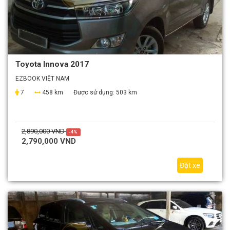
Toyota Innova 2017
EZBOOK VIỆT NAM
7
458 km
Được sử dụng:
503 km
2,890,000 VND
-4%
2,790,000 VND
Đặt xe