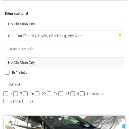
Điểm xuất phát
Đi 1 chiều
Số chỗ
4
7
16
29
34
45
9
Limousine
Bán tải
39