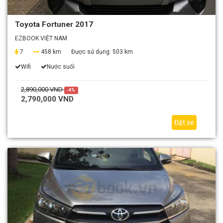
Toyota Fortuner 2017
EZBOOK VIỆT NAM
7
458 km
Được sử dụng:
503 km
Wifi
Nước suối
2,890,000 VND
-4%
2,790,000 VND
Đặt xe