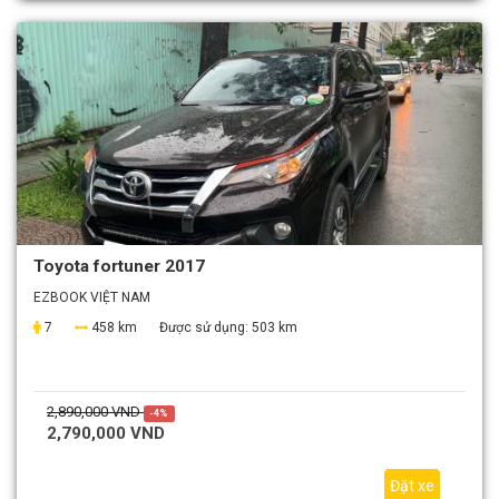
Toyota fortuner 2017
EZBOOK VIỆT NAM
7
458 km
Được sử dụng:
503 km
2,890,000 VND
-4%
2,790,000 VND
Đặt xe