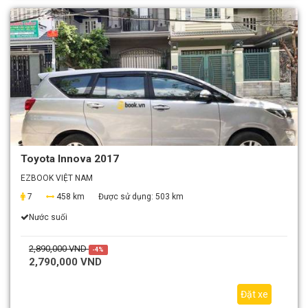
Toyota Innova 2017
EZBOOK VIỆT NAM
7
458 km
Được sử dụng:
503 km
Nước suối
2,890,000 VND
-4%
2,790,000 VND
Đặt xe