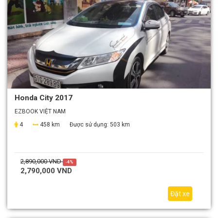
Honda City 2017
EZBOOK VIỆT NAM
4
458 km
Được sử dụng:
503 km
2,890,000 VND
-4%
2,790,000 VND
Đặt xe