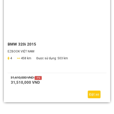
BMW 320i 2015
EZBOOK VIỆT NAM
4
458 km
Được sử dụng:
503 km
31,610,000 VND
-1%
31,510,000 VND
Đặt xe