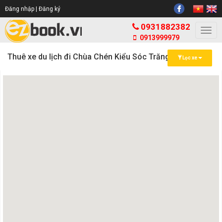
Đăng nhập |
Đăng ký
0931882382
Togg
0913999979
navi
Thuê xe du lịch đi Chùa Chén Kiểu Sóc Trăng
Lọc xe