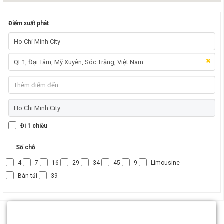
Điểm xuất phát
Đi 1 chiều
Số chỗ
4
7
16
29
34
45
9
Limousine
Bán tải
39