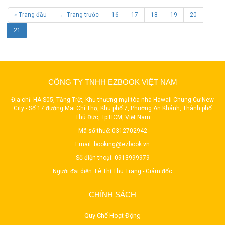
« Trang đầu
← Trang trước
16
17
18
19
20
21
CÔNG TY TNHH EZBOOK VIỆT NAM
Địa chỉ: HA-S05, Tầng Trệt, Khu thương mại tòa nhà Hawaii Chung Cư New
City - Số 17 đường Mai Chí Thọ, Khu phố 7, Phường An Khánh, Thành phố
Thủ Đức, Tp.HCM, Việt Nam
Mã số thuế: 0312702942
Email:
booking@ezbook.vn
Số điện thoại:
0913999979
Người đại diện: Lê Thị Thu Trang - Giám đốc
CHÍNH SÁCH
Quy Chế Hoạt Động