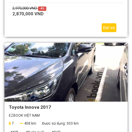
2,970,000 VND
-4%
2,870,000 VND
Đặt xe
Toyota Innova 2017
EZBOOK VIỆT NAM
7
458 km
Được sử dụng:
503 km