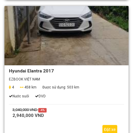
Hyundai Elantra 2017
EZBOOK VIỆT NAM
4
458 km
Được sử dụng:
503 km
Nước suối
DVD
3,040,000 VND
-4%
2,940,000 VND
Đặt xe