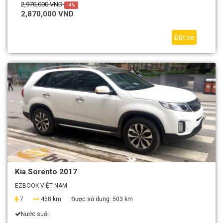
2,970,000 VND
-4%
2,870,000 VND
Đặt xe
Kia Sorento 2017
EZBOOK VIỆT NAM
7
458 km
Được sử dụng:
503 km
Nước suối