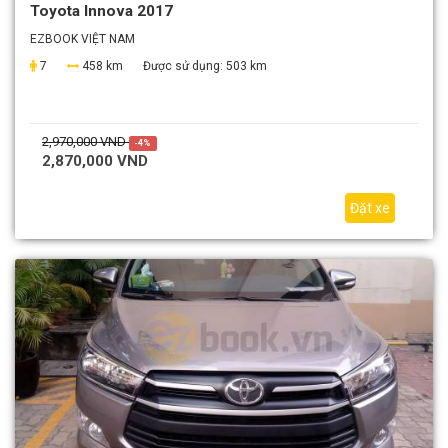
Toyota Innova 2017
EZBOOK VIỆT NAM
7
458 km
Được sử dụng:
503 km
2,970,000 VND
-4%
2,870,000 VND
Đặt xe