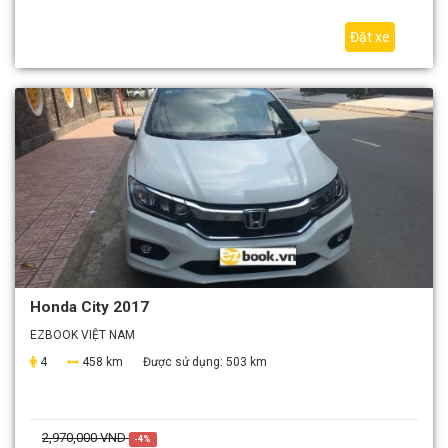
Đặt xe
Honda City 2017
EZBOOK VIỆT NAM
4
458 km
Được sử dụng:
503 km
2,970,000 VND
-4%