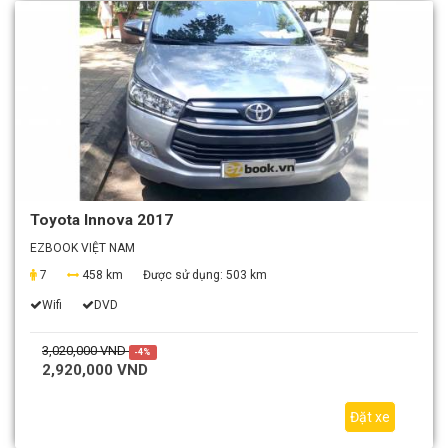
Toyota Innova 2017
EZBOOK VIỆT NAM
7
458 km
Được sử dụng:
503 km
Wifi
DVD
3,020,000 VND
-4%
2,920,000 VND
Đặt xe