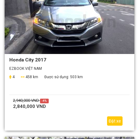
Honda City 2017
EZBOOK VIỆT NAM
4
458 km
Được sử dụng:
503 km
2,940,000 VND
-4%
2,840,000 VND
Đặt xe