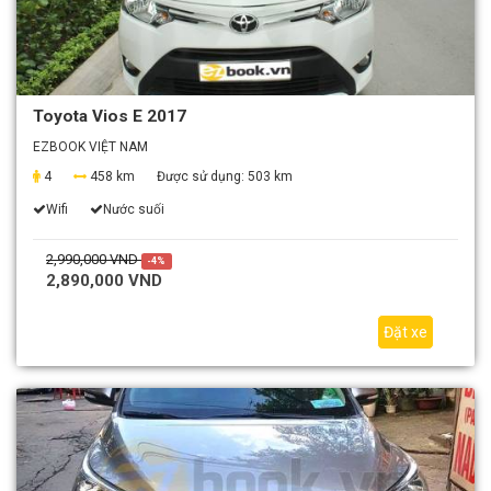
Toyota Vios E 2017
EZBOOK VIỆT NAM
4
458 km
Được sử dụng:
503 km
Wifi
Nước suối
2,990,000 VND
-4%
2,890,000 VND
Đặt xe