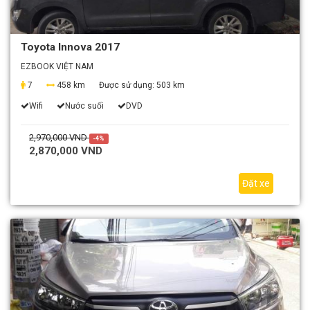
Toyota Innova 2017
EZBOOK VIỆT NAM
7
458 km
Được sử dụng:
503 km
Wifi
Nước suối
DVD
2,970,000 VND
-4%
2,870,000 VND
Đặt xe