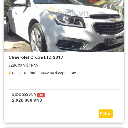
Chevrolet Cruze LTZ 2017
EZBOOK VIỆT NAM
4
458 km
Được sử dụng:
503 km
3,020,000 VND
-4%
2,920,000 VND
Đặt xe