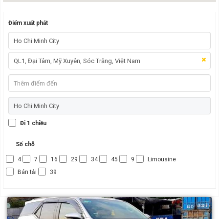
Điểm xuất phát
Đi 1 chiều
Số chỗ
4
7
16
29
34
45
9
Limousine
Bán tải
39