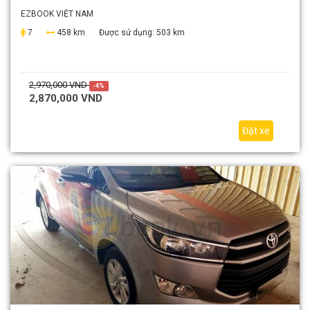
EZBOOK VIỆT NAM
7
458 km
Được sử dụng:
503 km
2,970,000 VND
-4%
2,870,000 VND
Đặt xe