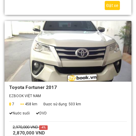
Đặt xe
Toyota Fortuner 2017
EZBOOK VIỆT NAM
7
458 km
Được sử dụng:
503 km
Nước suối
DVD
2,970,000 VND
-4%
2,870,000 VND