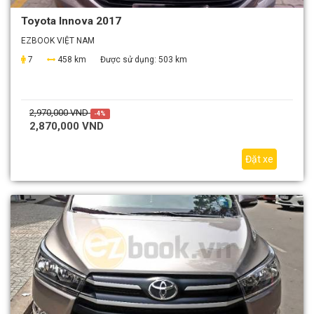
Toyota Innova 2017
EZBOOK VIỆT NAM
7
458 km
Được sử dụng:
503 km
2,970,000 VND
-4%
2,870,000 VND
Đặt xe