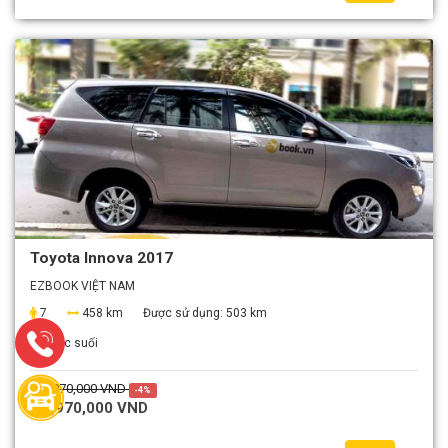
Toyota Innova 2017
EZBOOK VIỆT NAM
7
458 km
Được sử dụng:
503 km
Nước suối
3,070,000 VND
-4%
2,970,000 VND