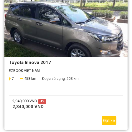
Toyota Innova 2017
EZBOOK VIỆT NAM
7
458 km
Được sử dụng:
503 km
2,940,000 VND
-4%
2,840,000 VND
Đặt xe