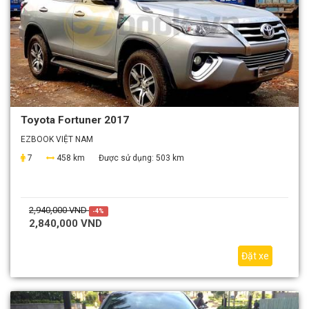
Toyota Fortuner 2017
EZBOOK VIỆT NAM
7
458 km
Được sử dụng:
503 km
2,940,000 VND
-4%
2,840,000 VND
Đặt xe