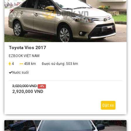
Toyota Vios 2017
EZBOOK VIỆT NAM
4
458 km
Được sử dụng:
503 km
Nước suối
3,020,000 VND
-4%
2,920,000 VND
Đặt xe