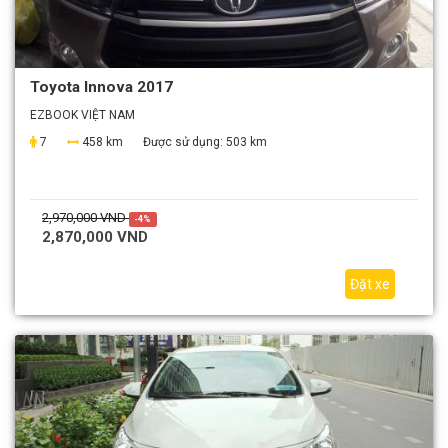
Toyota Innova 2017
EZBOOK VIỆT NAM
7
458 km
Được sử dụng:
503 km
2,970,000 VND
-4%
2,870,000 VND
Đặt xe