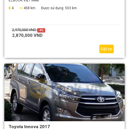
EZBOOK VIỆT NAM
4
458 km
Được sử dụng:
503 km
2,970,000 VND
-4%
2,870,000 VND
Đặt xe
Toyota Innova 2017