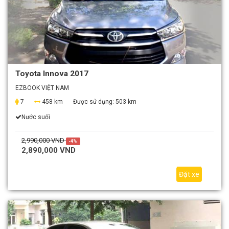
Toyota Innova 2017
EZBOOK VIỆT NAM
7
458 km
Được sử dụng:
503 km
Nước suối
2,990,000 VND
-4%
2,890,000 VND
Đặt xe