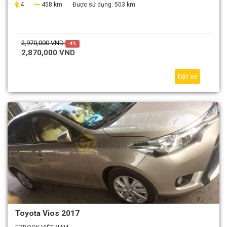
4
458 km
Được sử dụng:
503 km
2,970,000 VND
-4%
2,870,000 VND
Đặt xe
Toyota Vios 2017