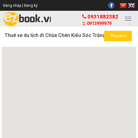
Đăng nhập |
Đăng ký
0931882382
Togg
0913999979
navi
Thuê xe du lịch đi Chùa Chén Kiểu Sóc Trăng
Lọc xe