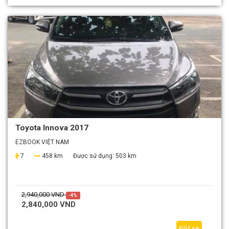
Toyota Innova 2017
EZBOOK VIỆT NAM
7
458 km
Được sử dụng:
503 km
2,940,000 VND
-4%
2,840,000 VND
Đặt xe