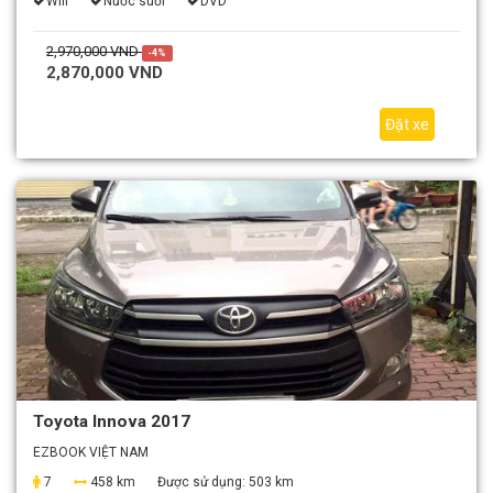
Wifi
Nước suối
DVD
2,970,000 VND
-4%
2,870,000 VND
Đặt xe
Toyota Innova 2017
EZBOOK VIỆT NAM
7
458 km
Được sử dụng:
503 km