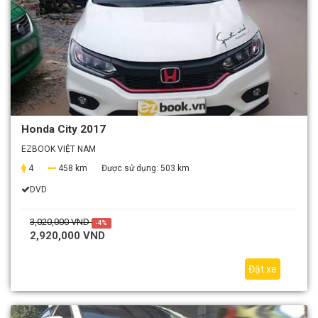
Honda City 2017
EZBOOK VIỆT NAM
4
458 km
Được sử dụng:
503 km
DVD
3,020,000 VND
-4%
2,920,000 VND
Đặt xe