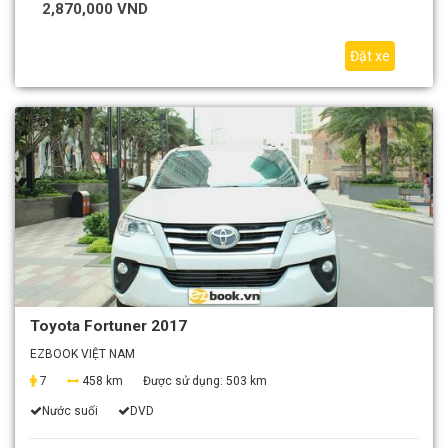
2,870,000 VND
Đặt xe
Toyota Fortuner 2017
EZBOOK VIỆT NAM
7
458 km
Được sử dụng:
503 km
Nước suối
DVD