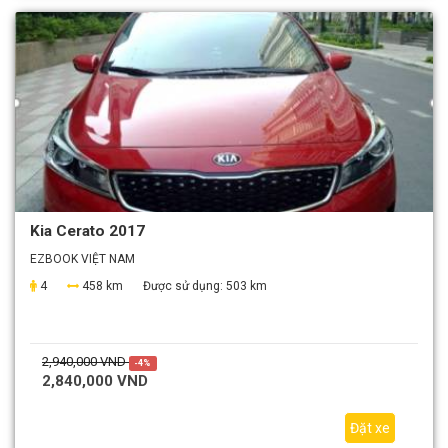
Kia Cerato 2017
EZBOOK VIỆT NAM
4
458 km
Được sử dụng:
503 km
2,940,000 VND
-4%
2,840,000 VND
Đặt xe