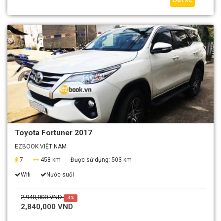
Toyota Fortuner 2017
EZBOOK VIỆT NAM
7
458 km
Được sử dụng:
503 km
Wifi
Nước suối
2,940,000 VND
-4%
2,840,000 VND