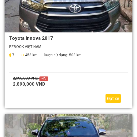
Toyota Innova 2017
EZBOOK VIỆT NAM
7
458 km
Được sử dụng:
503 km
2,990,000 VND
-4%
2,890,000 VND
Đặt xe