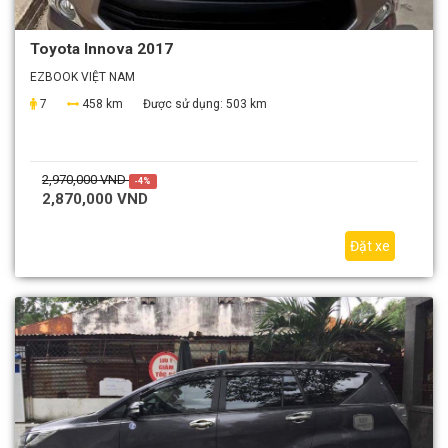
Toyota Innova 2017
EZBOOK VIỆT NAM
7
458 km
Được sử dụng:
503 km
2,970,000 VND
-4%
2,870,000 VND
Đặt xe