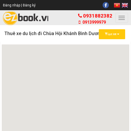
Đăng nhập |
Đăng ký
0931882382
Togg
0913999979
navi
Thuê xe du lịch đi Chùa Hội Khánh Bình Dương
Lọc xe