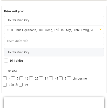
Điểm xuất phát
Đi 1 chiều
Số chỗ
4
7
16
29
34
45
9
Limousine
Bán tải
39