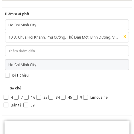
Điểm xuất phát
Đi 1 chiều
Số chỗ
4
7
16
29
34
45
9
Limousine
Bán tải
39