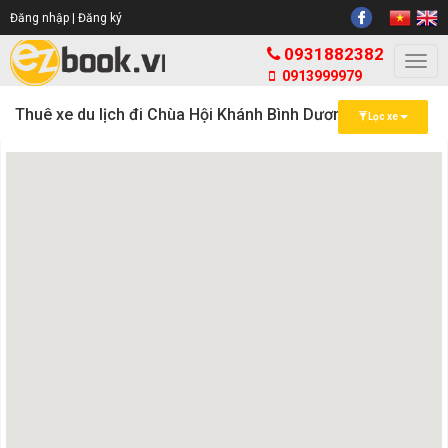
Đăng nhập |
Đăng ký
0931882382
Togg
0913999979
navi
Thuê xe du lịch đi Chùa Hội Khánh Bình Dương
Lọc xe