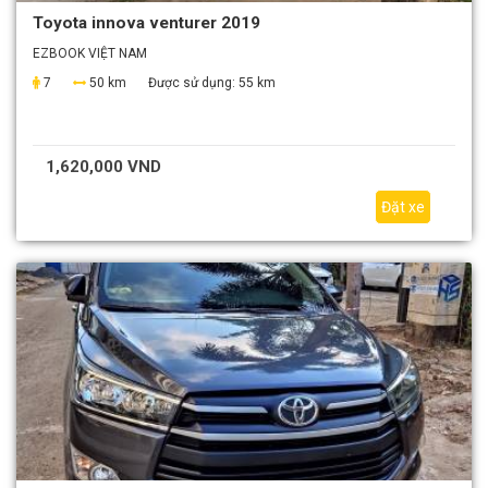
Toyota innova venturer 2019
EZBOOK VIỆT NAM
7
50 km
Được sử dụng:
55 km
1,620,000 VND
Đặt xe