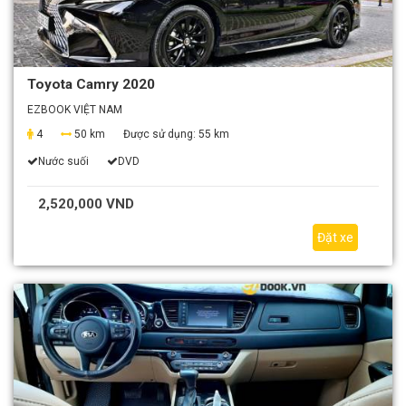
Toyota Camry 2020
EZBOOK VIỆT NAM
4
50 km
Được sử dụng:
55 km
Nước suối
DVD
2,520,000 VND
Đặt xe