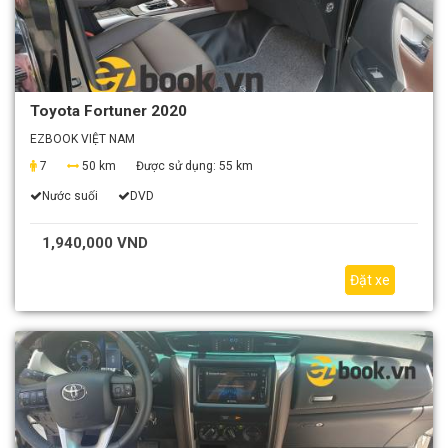
Toyota Fortuner 2020
EZBOOK VIỆT NAM
7
50 km
Được sử dụng:
55 km
Nước suối
DVD
1,940,000 VND
Đặt xe