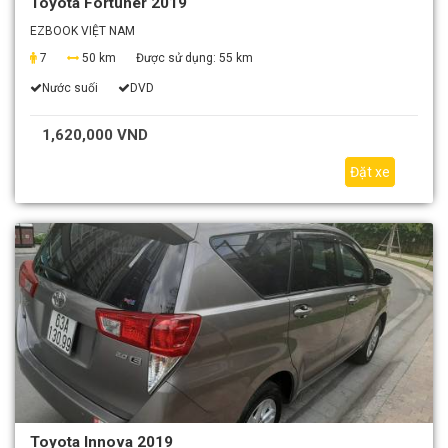
Toyota Fortuner 2019
EZBOOK VIỆT NAM
7
50 km
Được sử dụng:
55 km
Nước suối
DVD
1,620,000 VND
Đặt xe
Toyota Innova 2019