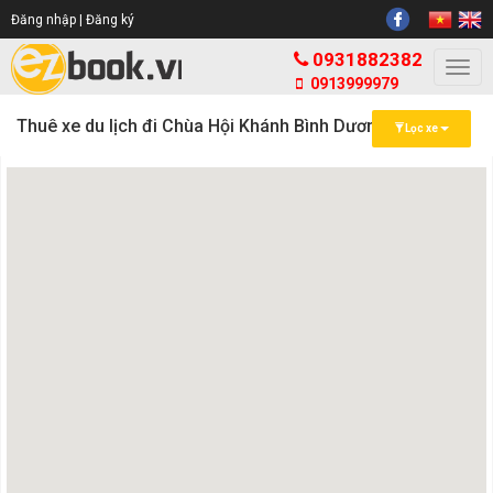
Đăng nhập |
Đăng ký
0931882382
Togg
0913999979
navi
Thuê xe du lịch đi Chùa Hội Khánh Bình Dương
Lọc xe