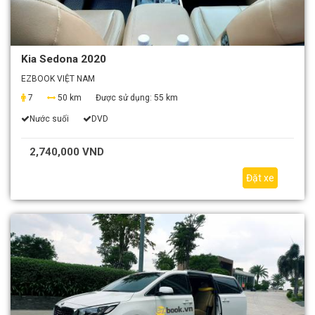
Kia Sedona 2020
EZBOOK VIỆT NAM
7
50 km
Được sử dụng:
55 km
Nước suối
DVD
2,740,000 VND
Đặt xe