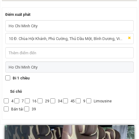
Điểm xuất phát
Đi 1 chiều
Số chỗ
4
7
16
29
34
45
9
Limousine
Bán tải
39