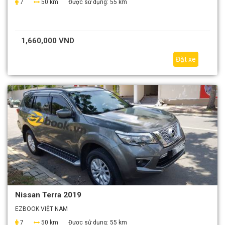
7
50 km
Được sử dụng:
55 km
1,660,000 VND
Đặt xe
Nissan Terra 2019
EZBOOK VIỆT NAM
7
50 km
Được sử dụng:
55 km