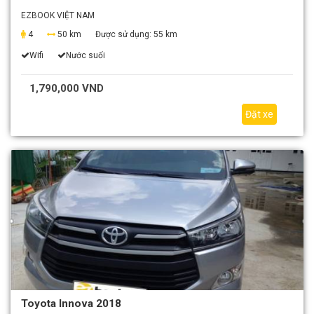
EZBOOK VIỆT NAM
4
50 km
Được sử dụng:
55 km
Wifi
Nước suối
1,790,000 VND
Đặt xe
Toyota Innova 2018