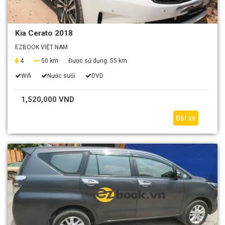
Kia Cerato 2018
EZBOOK VIỆT NAM
4
50 km
Được sử dụng:
55 km
Wifi
Nước suối
DVD
1,520,000 VND
Đặt xe