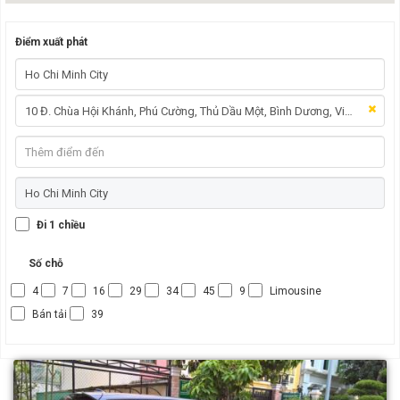
Điểm xuất phát
Đi 1 chiều
Số chỗ
4
7
16
29
34
45
9
Limousine
Bán tải
39