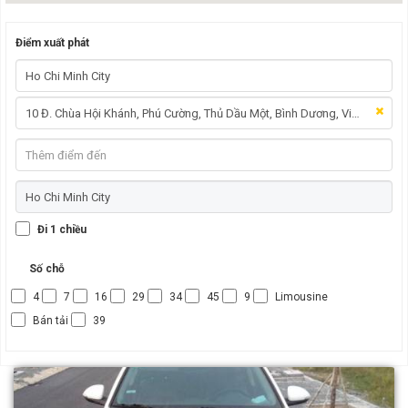
Điểm xuất phát
Đi 1 chiều
Số chỗ
4
7
16
29
34
45
9
Limousine
Bán tải
39