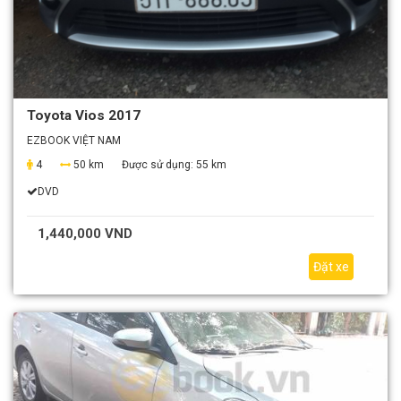
Toyota Vios 2017
EZBOOK VIỆT NAM
4
50 km
Được sử dụng:
55 km
DVD
1,440,000 VND
Đặt xe