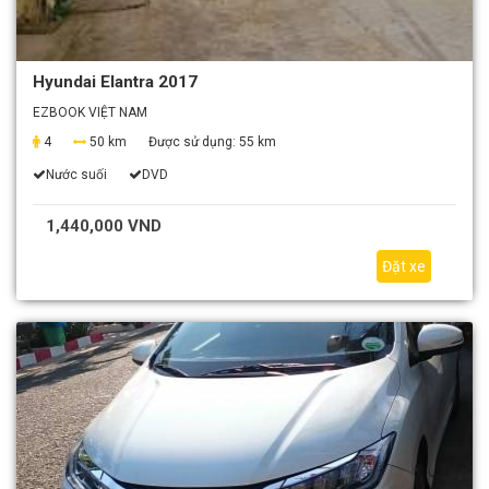
Hyundai Elantra 2017
EZBOOK VIỆT NAM
4
50 km
Được sử dụng:
55 km
Nước suối
DVD
1,440,000 VND
Đặt xe