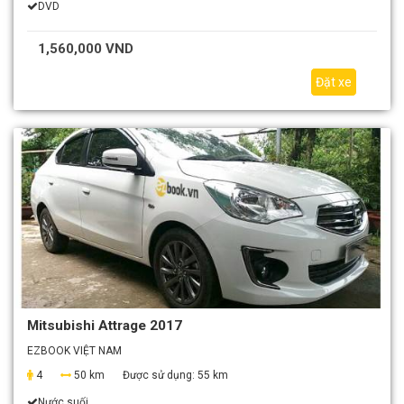
DVD
1,560,000 VND
Đặt xe
Mitsubishi Attrage 2017
EZBOOK VIỆT NAM
4
50 km
Được sử dụng:
55 km
Nước suối