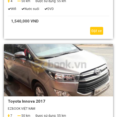
4
50 km
Được sử dụng:
55 km
Wifi
Nước suối
DVD
1,540,000 VND
Đặt xe
Toyota Innova 2017
EZBOOK VIỆT NAM
7
50 km
Được sử dụng:
55 km