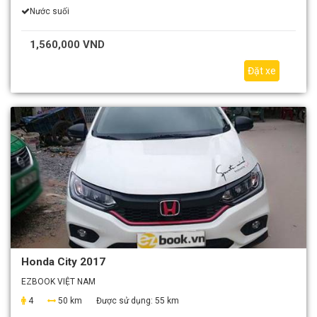
Nước suối
1,560,000 VND
Đặt xe
Honda City 2017
EZBOOK VIỆT NAM
4
50 km
Được sử dụng:
55 km