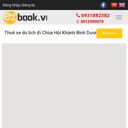
Đăng nhập |
Đăng ký
0931882382
Togg
0913999979
navi
Thuê xe du lịch đi Chùa Hội Khánh Bình Dương
Lọc xe