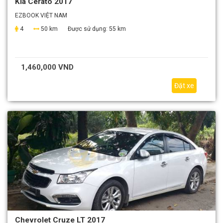
Kia Cerato 2017
EZBOOK VIỆT NAM
4
50 km
Được sử dụng:
55 km
1,460,000 VND
Đặt xe
Chevrolet Cruze LT 2017