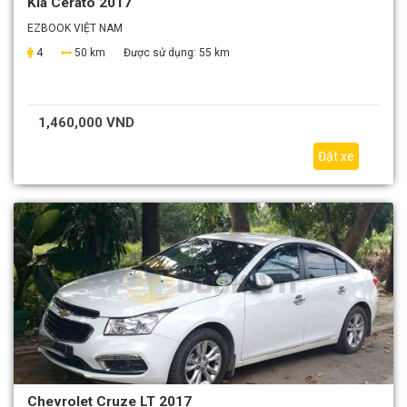
Kia Cerato 2017
EZBOOK VIỆT NAM
4
50 km
Được sử dụng:
55 km
1,460,000 VND
Đặt xe
Chevrolet Cruze LT 2017