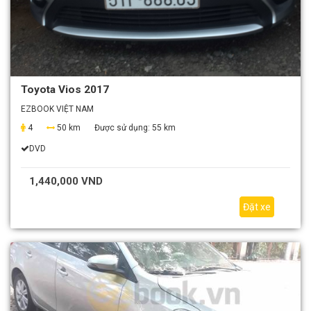
Toyota Vios 2017
EZBOOK VIỆT NAM
4
50 km
Được sử dụng:
55 km
DVD
1,440,000 VND
Đặt xe