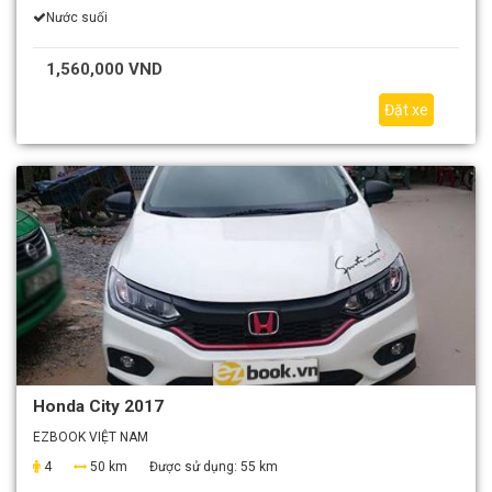
Nước suối
1,560,000 VND
Đặt xe
Honda City 2017
EZBOOK VIỆT NAM
4
50 km
Được sử dụng:
55 km