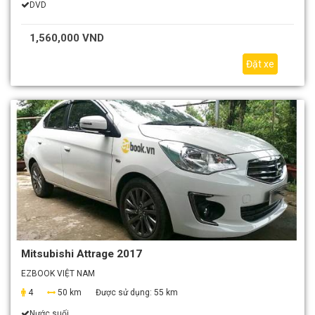
DVD
1,560,000 VND
Đặt xe
Mitsubishi Attrage 2017
EZBOOK VIỆT NAM
4
50 km
Được sử dụng:
55 km
Nước suối