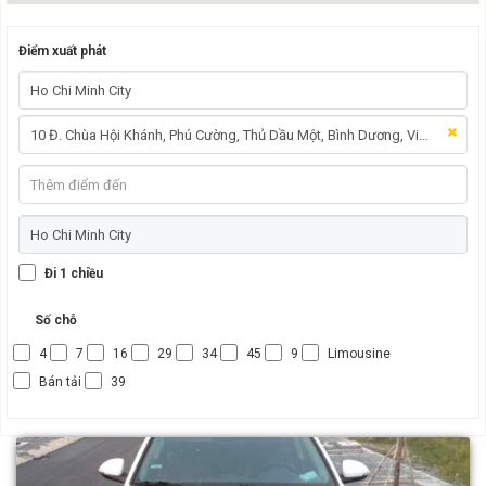
Điểm xuất phát
Đi 1 chiều
Số chỗ
4
7
16
29
34
45
9
Limousine
Bán tải
39