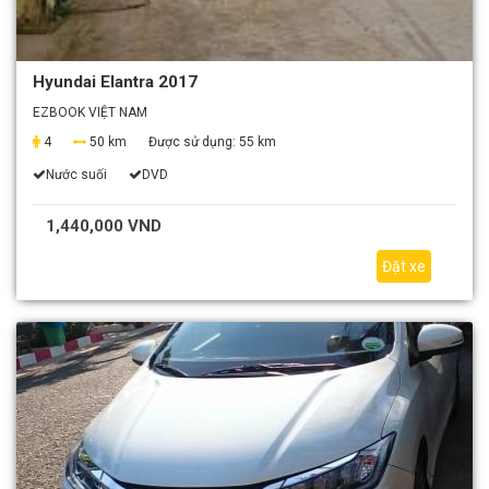
Hyundai Elantra 2017
EZBOOK VIỆT NAM
4
50 km
Được sử dụng:
55 km
Nước suối
DVD
1,440,000 VND
Đặt xe