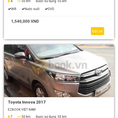
4
50 km
Được sử dụng:
55 km
Wifi
Nước suối
DVD
1,540,000 VND
Đặt xe
Toyota Innova 2017
EZBOOK VIỆT NAM
7
50 km
Được sử dụng:
55 km