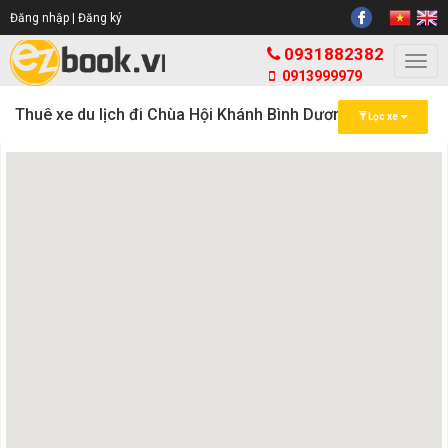
Đăng nhập |
Đăng ký
0931882382
Togg
0913999979
navi
Thuê xe du lịch đi Chùa Hội Khánh Bình Dương
Lọc xe