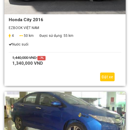
Honda City 2016
EZBOOK VIỆT NAM
4
50 km
Được sử dụng:
55 km
Nước suối
1,440,000 VND
-7%
1,340,000 VND
Đặt xe