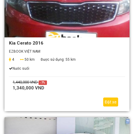
Kia Cerato 2016
EZBOOK VIỆT NAM
4
50 km
Được sử dụng:
55 km
Nước suối
1,440,000 VND
-7%
1,340,000 VND
Đặt xe