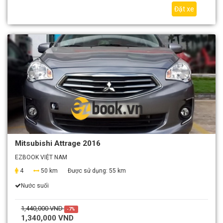
Đặt xe
Mitsubishi Attrage 2016
EZBOOK VIỆT NAM
4
50 km
Được sử dụng:
55 km
Nước suối
1,440,000 VND
-7%
1,340,000 VND