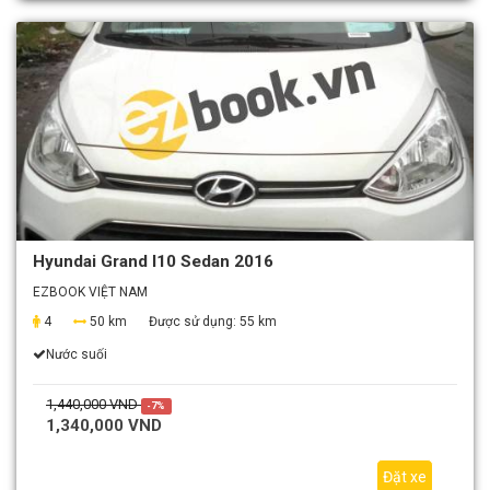
Hyundai Grand I10 Sedan 2016
EZBOOK VIỆT NAM
4
50 km
Được sử dụng:
55 km
Nước suối
1,440,000 VND
-7%
1,340,000 VND
Đặt xe