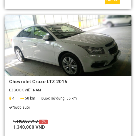
Chevrolet Cruze LTZ 2016
EZBOOK VIỆT NAM
4
50 km
Được sử dụng:
55 km
Nước suối
1,440,000 VND
-7%
1,340,000 VND