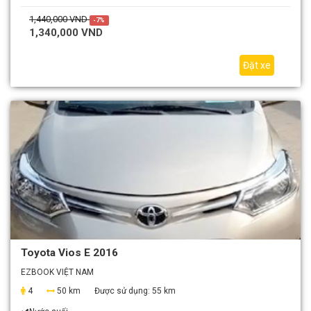
1,440,000 VND
-7%
1,340,000 VND
Đặt xe
Toyota Vios E 2016
EZBOOK VIỆT NAM
4
50 km
Được sử dụng:
55 km