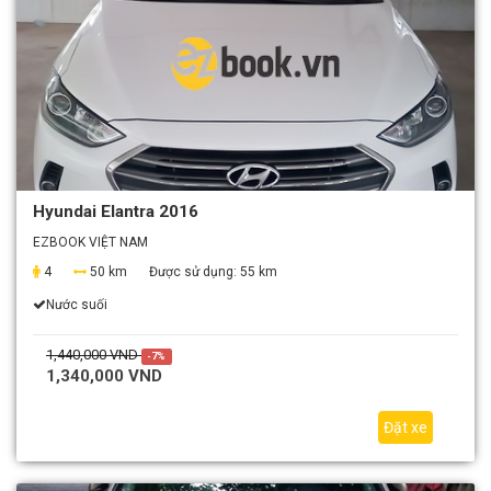
Hyundai Elantra 2016
EZBOOK VIỆT NAM
4
50 km
Được sử dụng:
55 km
Nước suối
1,440,000 VND
-7%
1,340,000 VND
Đặt xe