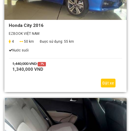
Honda City 2016
EZBOOK VIỆT NAM
4
50 km
Được sử dụng:
55 km
Nước suối
1,440,000 VND
-7%
1,340,000 VND
Đặt xe