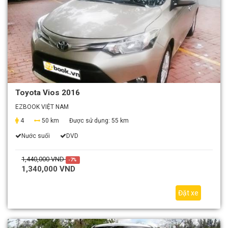
Toyota Vios 2016
EZBOOK VIỆT NAM
4
50 km
Được sử dụng:
55 km
Nước suối
DVD
1,440,000 VND
-7%
1,340,000 VND
Đặt xe