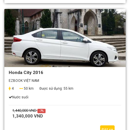
Honda City 2016
EZBOOK VIỆT NAM
4
50 km
Được sử dụng:
55 km
Nước suối
1,440,000 VND
-7%
1,340,000 VND
Đặt xe