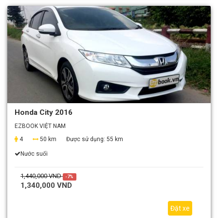
Honda City 2016
EZBOOK VIỆT NAM
4
50 km
Được sử dụng:
55 km
Nước suối
1,440,000 VND
-7%
1,340,000 VND
Đặt xe