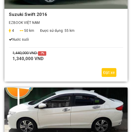
Suzuki Swift 2016
EZBOOK VIỆT NAM
4
50 km
Được sử dụng:
55 km
Nước suối
1,440,000 VND
-7%
1,340,000 VND
Đặt xe