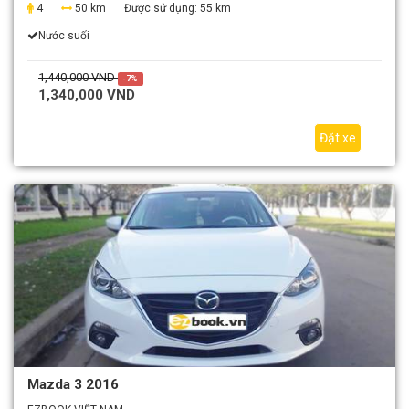
4
50 km
Được sử dụng:
55 km
Nước suối
1,440,000 VND
-7%
1,340,000 VND
Đặt xe
Mazda 3 2016