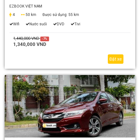
EZBOOK VIỆT NAM
4
50 km
Được sử dụng:
55 km
Wifi
Nước suối
DVD
Tivi
1,440,000 VND
-7%
1,340,000 VND
Đặt xe