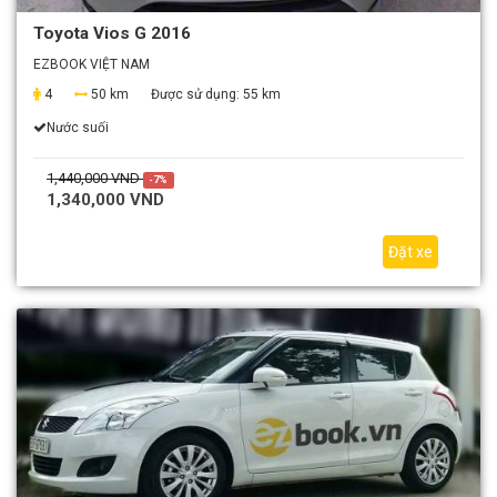
Toyota Vios G 2016
EZBOOK VIỆT NAM
4
50 km
Được sử dụng:
55 km
Nước suối
1,440,000 VND
-7%
1,340,000 VND
Đặt xe