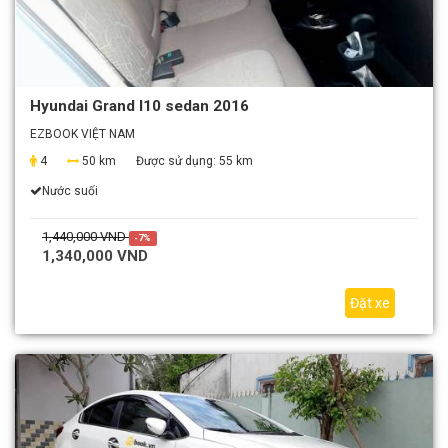
Hyundai Grand I10 sedan 2016
EZBOOK VIỆT NAM
4
50 km
Được sử dụng:
55 km
Nước suối
1,440,000 VND
-7%
1,340,000 VND
Đặt xe