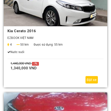
Kia Cerato 2016
EZBOOK VIỆT NAM
4
50 km
Được sử dụng:
55 km
Nước suối
1,440,000 VND
-7%
1,340,000 VND
Đặt xe