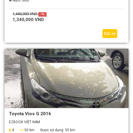
Nước suối
1,440,000 VND
-7%
1,340,000 VND
Đặt xe
Toyota Vios G 2016
EZBOOK VIỆT NAM
4
50 km
Được sử dụng:
55 km