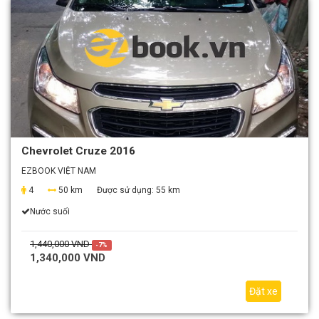
Chevrolet Cruze 2016
EZBOOK VIỆT NAM
4
50 km
Được sử dụng:
55 km
Nước suối
1,440,000 VND
-7%
1,340,000 VND
Đặt xe