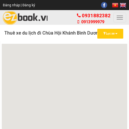
Đăng nhập |
Đăng ký
0931882382
Togg
0913999979
navi
Thuê xe du lịch đi Chùa Hội Khánh Bình Dương
Lọc xe