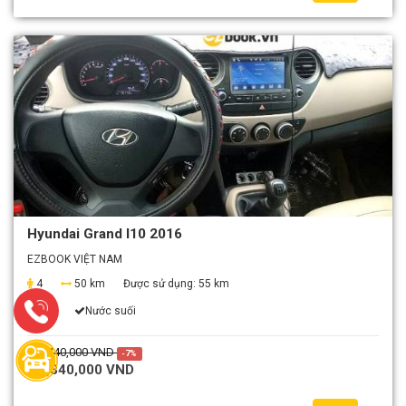
Hyundai Grand I10 2016
EZBOOK VIỆT NAM
4
50 km
Được sử dụng:
55 km
Wifi
Nước suối
1,440,000 VND
-7%
1,340,000 VND