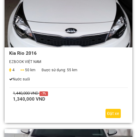
Kia Rio 2016
EZBOOK VIỆT NAM
4
50 km
Được sử dụng:
55 km
Nước suối
1,440,000 VND
-7%
1,340,000 VND
Đặt xe