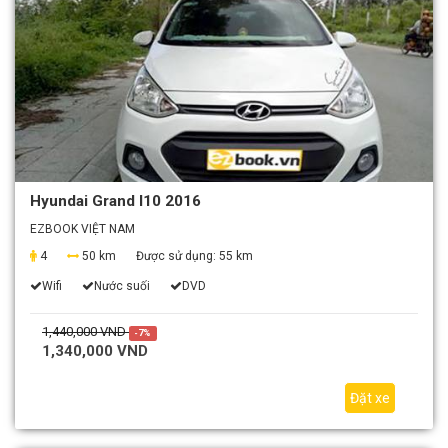
Hyundai Grand I10 2016
EZBOOK VIỆT NAM
4
50 km
Được sử dụng:
55 km
Wifi
Nước suối
DVD
1,440,000 VND
-7%
1,340,000 VND
Đặt xe