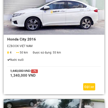
Honda City 2016
EZBOOK VIỆT NAM
4
50 km
Được sử dụng:
55 km
Nước suối
1,440,000 VND
-7%
1,340,000 VND
Đặt xe