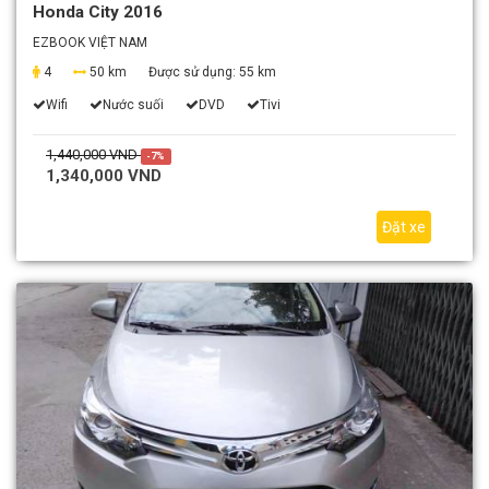
Honda City 2016
EZBOOK VIỆT NAM
4
50 km
Được sử dụng:
55 km
Wifi
Nước suối
DVD
Tivi
1,440,000 VND
-7%
1,340,000 VND
Đặt xe