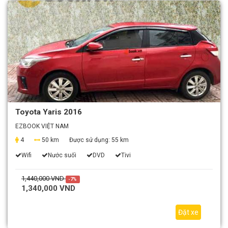
Toyota Yaris 2016
EZBOOK VIỆT NAM
4
50 km
Được sử dụng:
55 km
Wifi
Nước suối
DVD
Tivi
1,440,000 VND
-7%
1,340,000 VND
Đặt xe