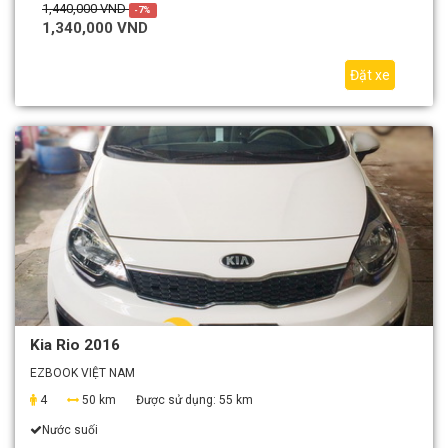
1,440,000 VND
-7%
1,340,000 VND
Đặt xe
Kia Rio 2016
EZBOOK VIỆT NAM
4
50 km
Được sử dụng:
55 km
Nước suối