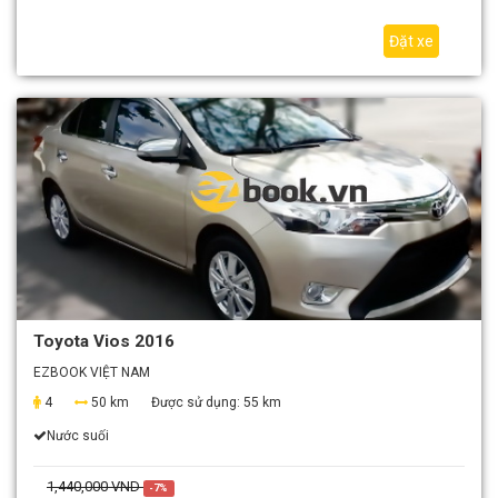
Đặt xe
Toyota Vios 2016
EZBOOK VIỆT NAM
4
50 km
Được sử dụng:
55 km
Nước suối
1,440,000 VND
-7%