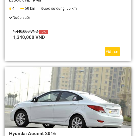
EZBOOK VIỆT NAM
4
50 km
Được sử dụng:
55 km
Nước suối
1,440,000 VND
-7%
1,340,000 VND
Đặt xe
Hyundai Accent 2016