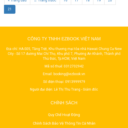
« Trang đầu
← Trang trước
16
17
18
19
20
21
CÔNG TY TNHH EZBOOK VIỆT NAM
Địa chỉ: HA-S05, Tầng Trệt, Khu thương mại tòa nhà Hawaii Chung Cư New
City - Số 17 đường Mai Chí Thọ, Khu phố 7, Phường An Khánh, Thành phố
Thủ Đức, Tp.HCM, Việt Nam
Mã số thuế: 0312702942
Email:
booking@ezbook.vn
Số điện thoại:
0913999979
Người đại diện: Lê Thị Thu Trang - Giám đốc
CHÍNH SÁCH
Quy Chế Hoạt Động
Chính Sách Bảo Vệ Thông Tin Cá Nhân