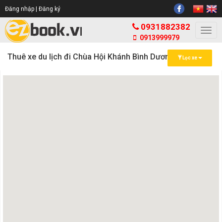
Đăng nhập |
Đăng ký
0931882382
Togg
0913999979
navi
Thuê xe du lịch đi Chùa Hội Khánh Bình Dương
Lọc xe