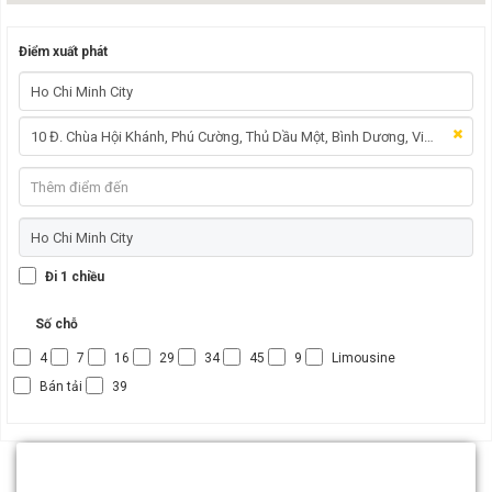
Điểm xuất phát
Đi 1 chiều
Số chỗ
4
7
16
29
34
45
9
Limousine
Bán tải
39