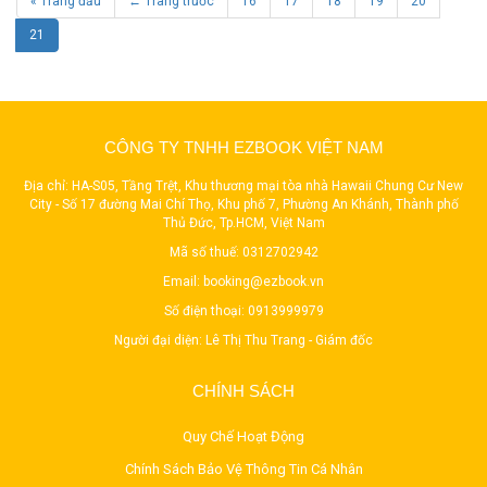
« Trang đầu
← Trang trước
16
17
18
19
20
21
CÔNG TY TNHH EZBOOK VIỆT NAM
Địa chỉ: HA-S05, Tầng Trệt, Khu thương mại tòa nhà Hawaii Chung Cư New
City - Số 17 đường Mai Chí Thọ, Khu phố 7, Phường An Khánh, Thành phố
Thủ Đức, Tp.HCM, Việt Nam
Mã số thuế: 0312702942
Email:
booking@ezbook.vn
Số điện thoại:
0913999979
Người đại diện: Lê Thị Thu Trang - Giám đốc
CHÍNH SÁCH
Quy Chế Hoạt Động
Chính Sách Bảo Vệ Thông Tin Cá Nhân