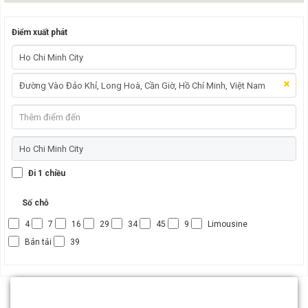
Điểm xuất phát
Đi 1 chiều
Số chỗ
4
7
16
29
34
45
9
Limousine
Bán tải
39