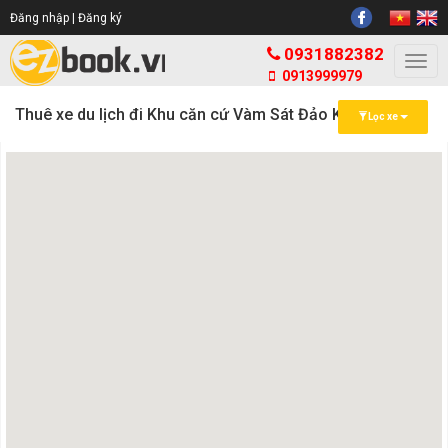
Đăng nhập |
Đăng ký
0931882382
Togg
0913999979
navi
Thuê xe du lịch đi Khu căn cứ Vàm Sát Đảo Khỉ HCM
Lọc xe