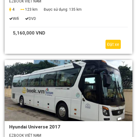
EZBOOK VIỆT NAM
4
123 km
Được sử dụng:
135 km
Wifi
DVD
5,160,000 VND
Đặt xe
Hyundai Universe 2017
EZBOOK VIỆT NAM