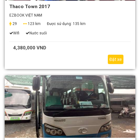
Thaco Town 2017
EZBOOK VIỆT NAM
29
123 km
Được sử dụng:
135 km
Wifi
Nước suối
4,380,000 VND
Đặt xe