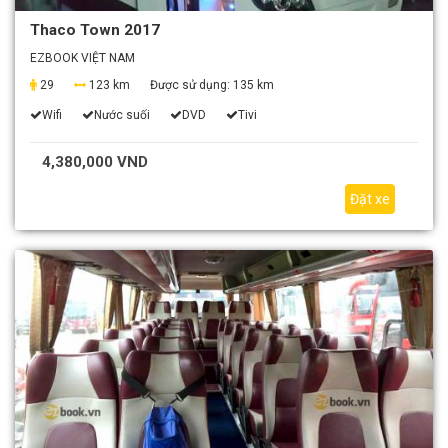
Thaco Town 2017
EZBOOK VIỆT NAM
29
123 km
Được sử dụng:
135 km
Wifi
Nước suối
DVD
Tivi
4,380,000 VND
Đặt xe