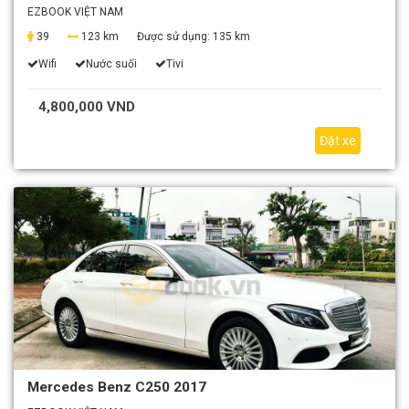
EZBOOK VIỆT NAM
39
123 km
Được sử dụng:
135 km
Wifi
Nước suối
Tivi
4,800,000 VND
Đặt xe
Mercedes Benz C250 2017