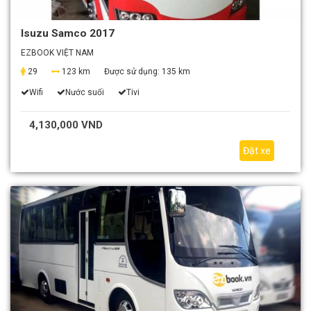
Isuzu Samco 2017
EZBOOK VIỆT NAM
29
123 km
Được sử dụng:
135 km
Wifi
Nước suối
Tivi
4,130,000 VND
Đặt xe