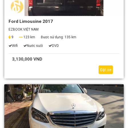
Ford Limousine 2017
EZBOOK VIỆT NAM
9
123 km
Được sử dụng:
135 km
Wifi
Nước suối
DVD
3,130,000 VND
Đặt xe