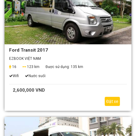
Ford Transit 2017
EZBOOK VIỆT NAM
16
123 km
Được sử dụng:
135 km
Wifi
Nước suối
2,600,000 VND
Đặt xe