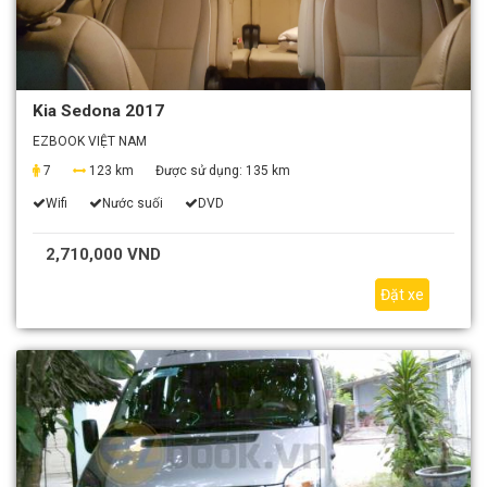
Kia Sedona 2017
EZBOOK VIỆT NAM
7
123 km
Được sử dụng:
135 km
Wifi
Nước suối
DVD
2,710,000 VND
Đặt xe