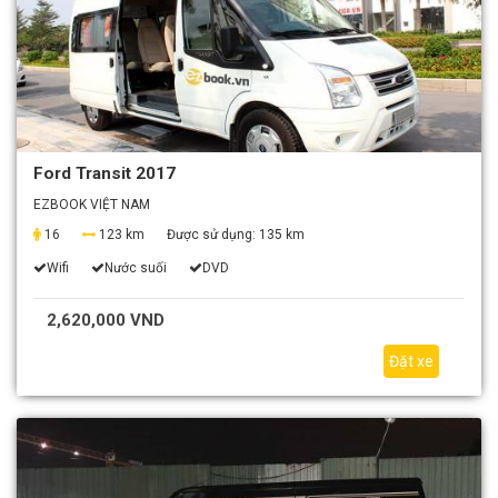
Ford Transit 2017
EZBOOK VIỆT NAM
16
123 km
Được sử dụng:
135 km
Wifi
Nước suối
DVD
2,620,000 VND
Đặt xe