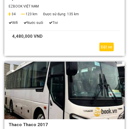
EZBOOK VIỆT NAM
34
123 km
Được sử dụng:
135 km
Wifi
Nước suối
Tivi
4,480,000 VND
Đặt xe
Thaco Thaco 2017