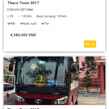
Thaco Town 2017
EZBOOK VIỆT NAM
29
123 km
Được sử dụng:
135 km
Wifi
Nước suối
Tivi
4,380,000 VND
Đặt xe