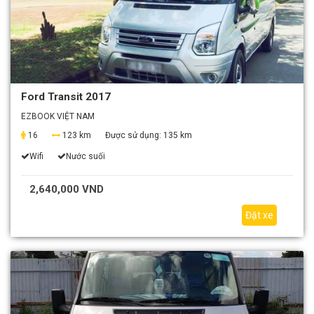
Ford Transit 2017
EZBOOK VIỆT NAM
16
123 km
Được sử dụng:
135 km
Wifi
Nước suối
2,640,000 VND
Đặt xe