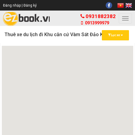
Đăng nhập |
Đăng ký
0931882382
Togg
0913999979
navi
Thuê xe du lịch đi Khu căn cứ Vàm Sát Đảo Khỉ HCM
Lọc xe