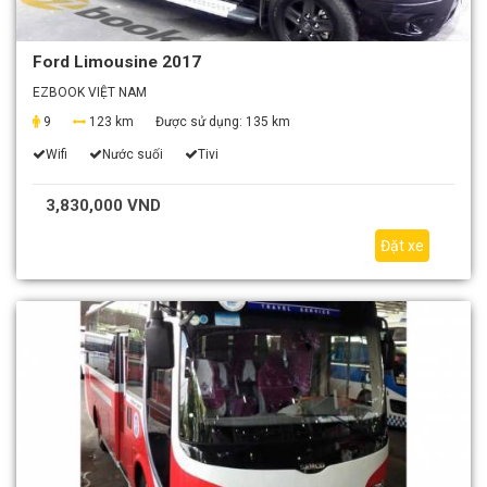
Ford Limousine 2017
EZBOOK VIỆT NAM
9
123 km
Được sử dụng:
135 km
Wifi
Nước suối
Tivi
3,830,000 VND
Đặt xe