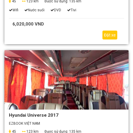
45
123 km
Được sử dụng:
135 km
Wifi
Nước suối
DVD
Tivi
6,020,000 VND
Đặt xe
Hyundai Universe 2017
EZBOOK VIỆT NAM
45
123 km
Được sử dụng:
135 km