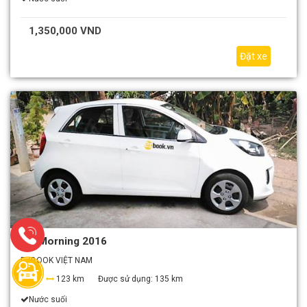
1,350,000 VND
Đặt xe
Kia Morning 2016
EZBOOK VIỆT NAM
4
123 km
Được sử dụng:
135 km
Nước suối