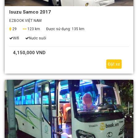
Isuzu Samco 2017
EZBOOK VIỆT NAM
29
123 km
Được sử dụng:
135 km
Wifi
Nước suối
4,150,000 VND
Đặt xe