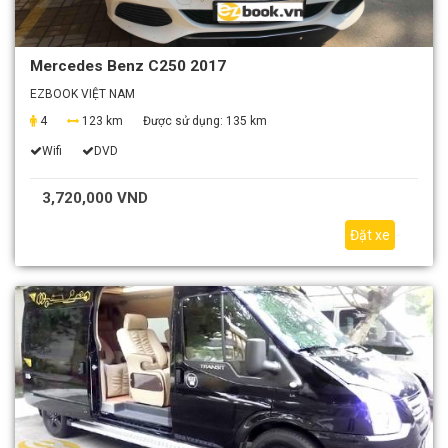
Mercedes Benz C250 2017
EZBOOK VIỆT NAM
4
123 km
Được sử dụng:
135 km
Wifi
DVD
3,720,000 VND
Đặt xe