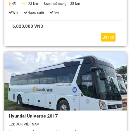
45
123 km
Được sử dụng:
135 km
Wifi
Nước suối
Tivi
6,020,000 VND
Đặt xe
Hyundai Universe 2017
EZBOOK VIỆT NAM