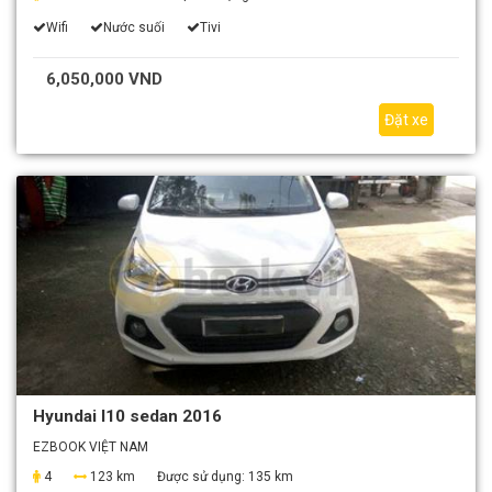
Wifi
Nước suối
Tivi
6,050,000 VND
Đặt xe
Hyundai I10 sedan 2016
EZBOOK VIỆT NAM
4
123 km
Được sử dụng:
135 km