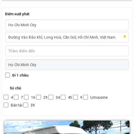
Điểm xuất phát
Đi 1 chiều
Số chỗ
4
7
16
29
34
45
9
Limousine
Bán tải
39