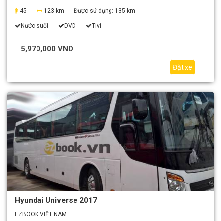
45
123 km
Được sử dụng:
135 km
Nước suối
DVD
Tivi
5,970,000 VND
Đặt xe
Hyundai Universe 2017
EZBOOK VIỆT NAM