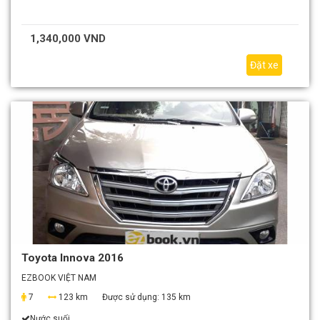
1,340,000 VND
Đặt xe
Toyota Innova 2016
EZBOOK VIỆT NAM
7
123 km
Được sử dụng:
135 km
Nước suối