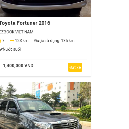
Toyota Fortuner 2016
EZBOOK VIỆT NAM
7
123 km
Được sử dụng:
135 km
Nước suối
1,400,000 VND
Đặt xe