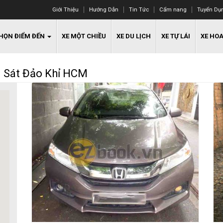
Giới Thiệu
Hướng Dẫn
Tin Tức
Cẩm nang
Tuyển Dụ
HỌN ĐIỂM ĐẾN
XE MỘT CHIỀU
XE DU LỊCH
XE TỰ LÁI
XE HO
m Sát Đảo Khỉ HCM