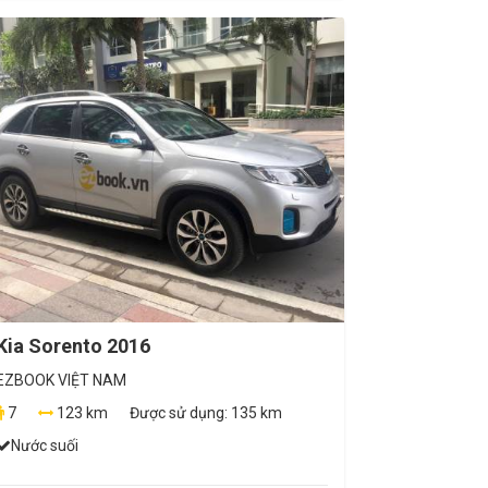
Kia Sorento 2016
EZBOOK VIỆT NAM
7
123 km
Được sử dụng:
135 km
Nước suối