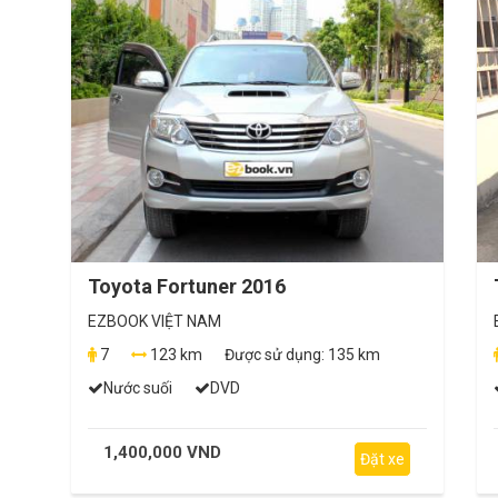
Toyota Fortuner 2016
EZBOOK VIỆT NAM
7
123 km
Được sử dụng:
135 km
Nước suối
DVD
1,400,000 VND
Đặt xe