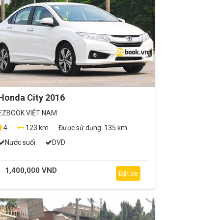
Honda City 2016
EZBOOK VIỆT NAM
4
123 km
Được sử dụng:
135 km
Nước suối
DVD
1,400,000 VND
Đặt xe