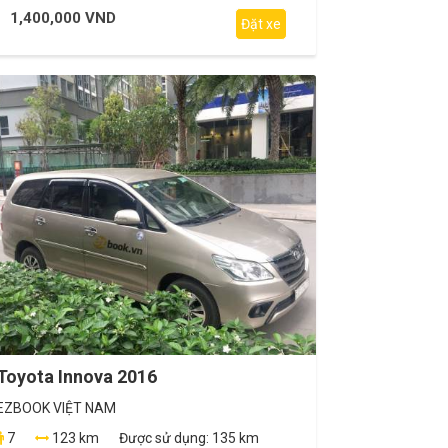
1,400,000 VND
Đặt xe
Toyota Innova 2016
EZBOOK VIỆT NAM
7
123 km
Được sử dụng:
135 km