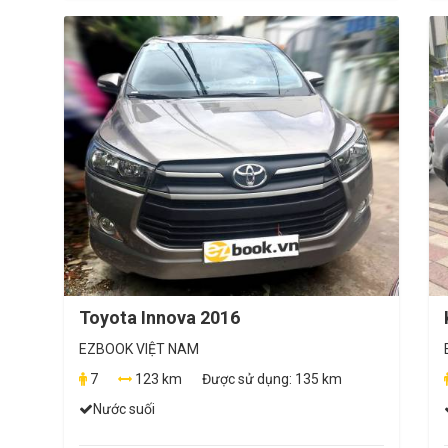
Toyota Innova 2016
EZBOOK VIỆT NAM
7
123 km
Được sử dụng:
135 km
Nước suối