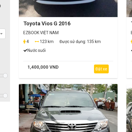
9
Toyota Vios G 2016
EZBOOK VIỆT NAM
4
123 km
Được sử dụng:
135 km
Nước suối
1,400,000 VND
Đặt xe