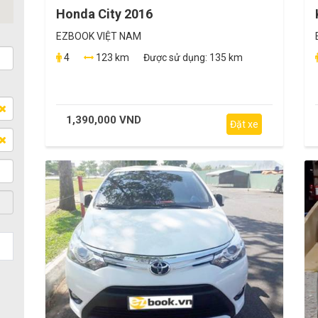
Honda City 2016
EZBOOK VIỆT NAM
4
123 km
Được sử dụng:
135 km
1,390,000 VND
Đặt xe