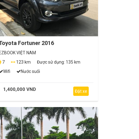
Toyota Fortuner 2016
EZBOOK VIỆT NAM
7
123 km
Được sử dụng:
135 km
Wifi
Nước suối
1,400,000 VND
Đặt xe