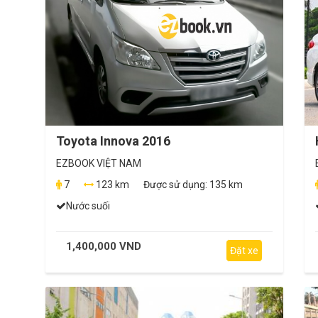
Toyota Innova 2016
EZBOOK VIỆT NAM
7
123 km
Được sử dụng:
135 km
Nước suối
1,400,000 VND
Đặt xe