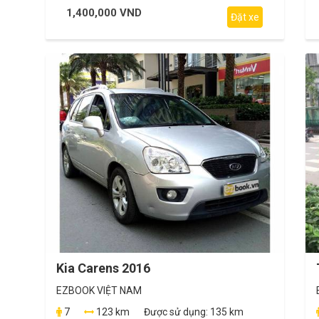
1,400,000 VND
Đặt xe
Kia Carens 2016
EZBOOK VIỆT NAM
7
123 km
Được sử dụng:
135 km