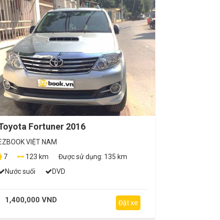
Toyota Fortuner 2016
EZBOOK VIỆT NAM
7
123 km
Được sử dụng:
135 km
Nước suối
DVD
1,400,000 VND
Đặt xe