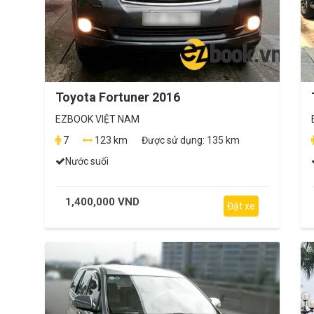
Toyota Fortuner 2016
EZBOOK VIỆT NAM
7
123 km
Được sử dụng:
135 km
Nước suối
1,400,000 VND
Đặt xe