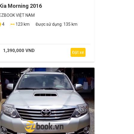
Kia Morning 2016
EZBOOK VIỆT NAM
4
123 km
Được sử dụng:
135 km
1,390,000 VND
Đặt xe