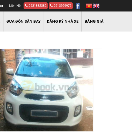
ng
Liên Hệ
0931882382
0913999979
A
ĐƯA ĐÓN SÂN BAY
ĐĂNG KÝ NHÀ XE
BẢNG GIÁ