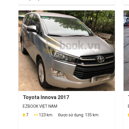
Toyota Innova 2017
EZBOOK VIỆT NAM
7
123 km
Được sử dụng:
135 km