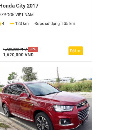
Honda City 2017
EZBOOK VIỆT NAM
4
123 km
Được sử dụng:
135 km
1,720,000 VND
-6%
Đặt xe
1,620,000 VND