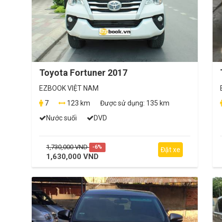
Toyota Fortuner 2017
EZBOOK VIỆT NAM
7
123 km
Được sử dụng:
135 km
Nước suối
DVD
1,730,000 VND
-6%
Đặt xe
1,630,000 VND