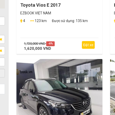
Toyota Vios E 2017
EZBOOK VIỆT NAM
4
123 km
Được sử dụng:
135 km
1,720,000 VND
-6%
Đặt xe
1,620,000 VND