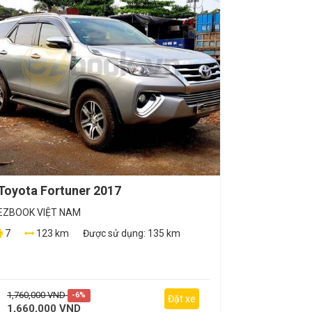
Toyota Fortuner 2017
EZBOOK VIỆT NAM
7
123 km
Được sử dụng:
135 km
1,760,000 VND
-6%
Đặt xe
1,660,000 VND