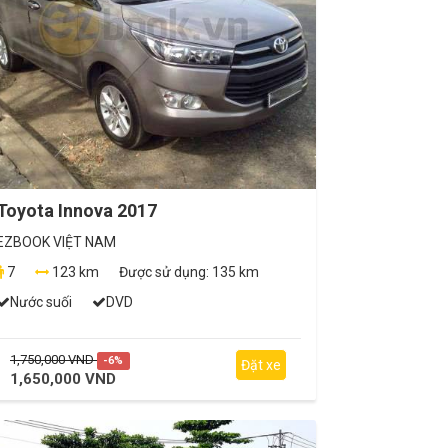
Toyota Innova 2017
EZBOOK VIỆT NAM
7
123 km
Được sử dụng:
135 km
Nước suối
DVD
1,750,000 VND
-6%
Đặt xe
1,650,000 VND