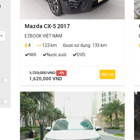
9
Mazda CX-5 2017
EZBOOK VIỆT NAM
4
123 km
Được sử dụng:
135 km
Wifi
Nước suối
DVD
1,720,000 VND
-6%
Đặt xe
1,620,000 VND