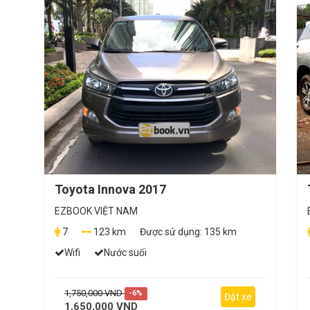
Toyota Innova 2017
EZBOOK VIỆT NAM
7
123 km
Được sử dụng:
135 km
Wifi
Nước suối
1,750,000 VND
-6%
Đặt xe
1,650,000 VND