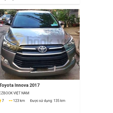
Toyota Innova 2017
EZBOOK VIỆT NAM
7
123 km
Được sử dụng:
135 km