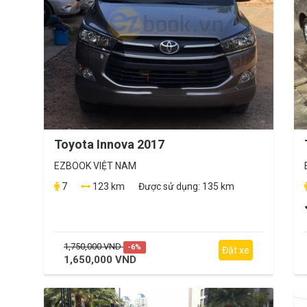
Toyota Innova 2017
EZBOOK VIỆT NAM
7
123 km
Được sử dụng:
135 km
1,750,000 VND
-6%
Đặt xe
1,650,000 VND