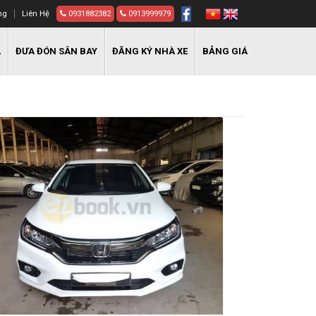
ng
Liên Hệ
0931882382
0913999979
A
ĐƯA ĐÓN SÂN BAY
ĐĂNG KÝ NHÀ XE
BẢNG GIÁ