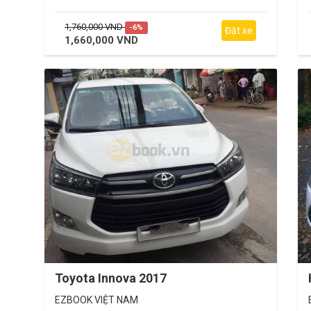
1,760,000 VND
-6%
Đặt xe
1,660,000 VND
Toyota Innova 2017
EZBOOK VIỆT NAM