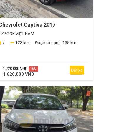
Chevrolet Captiva 2017
EZBOOK VIỆT NAM
7
123 km
Được sử dụng:
135 km
1,720,000 VND
-6%
Đặt xe
1,620,000 VND