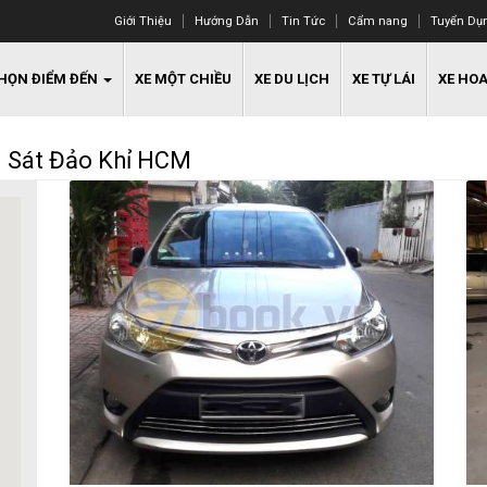
Giới Thiệu
Hướng Dẫn
Tin Tức
Cẩm nang
Tuyển Dụ
HỌN ĐIỂM ĐẾN
XE MỘT CHIỀU
XE DU LỊCH
XE TỰ LÁI
XE HO
m Sát Đảo Khỉ HCM