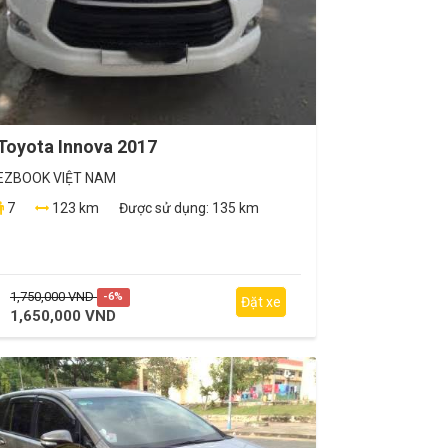
Toyota Innova 2017
EZBOOK VIỆT NAM
7
123 km
Được sử dụng:
135 km
1,750,000 VND
-6%
Đặt xe
1,650,000 VND