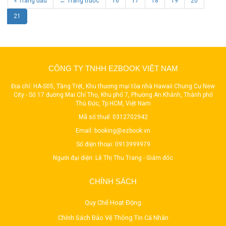
« Trang đầu
← Trang trước
16
17
18
19
20
21
CÔNG TY TNHH EZBOOK VIỆT NAM
Địa chỉ: HA-S05, Tầng Trệt, Khu thương mại tòa nhà Hawaii Chung Cư New
City - Số 17 đường Mai Chí Thọ, Khu phố 7, Phường An Khánh, Thành phố
Thủ Đức, Tp.HCM, Việt Nam
Mã số thuế: 0312702942
Email:
booking@ezbook.vn
Số điện thoại:
0913999979
Người đại diện: Lê Thị Thu Trang - Giám đốc
CHÍNH SÁCH
Quy Chế Hoạt Động
Chính Sách Bảo Vệ Thông Tin Cá Nhân