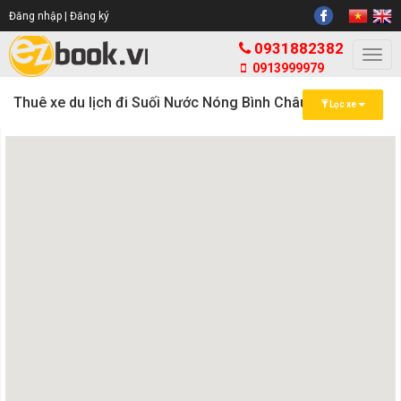
Đăng nhập |
Đăng ký
0931882382
Togg
0913999979
navi
Thuê xe du lịch đi Suối Nước Nóng Bình Châu
Lọc xe