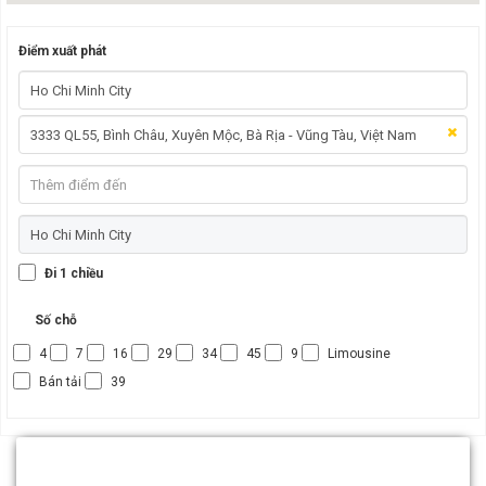
Điểm xuất phát
Đi 1 chiều
Số chỗ
4
7
16
29
34
45
9
Limousine
Bán tải
39