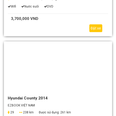
Wifi
Nước suối
DVD
3,700,000 VND
Đặt xe
Hyundai County 2014
EZBOOK VIỆT NAM
29
238 km
Được sử dụng:
261 km