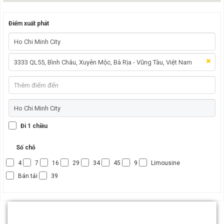
Điểm xuất phát
Đi 1 chiều
Số chỗ
4
7
16
29
34
45
9
Limousine
Bán tải
39