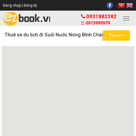
Đăng nhập |
Đăng ký
0931882382
Togg
0913999979
navi
Thuê xe du lịch đi Suối Nước Nóng Bình Châu
Lọc xe