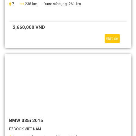
7
238 km
Được sử dụng:
261 km
2,660,000 VND
Đặt xe
BMW 335i 2015
EZBOOK VIỆT NAM