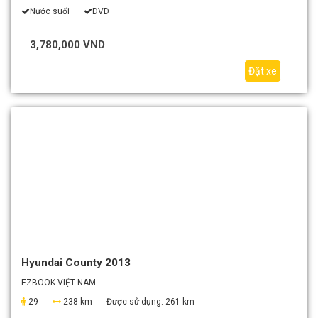
Nước suối
DVD
3,780,000 VND
Đặt xe
Hyundai County 2013
EZBOOK VIỆT NAM
29
238 km
Được sử dụng:
261 km