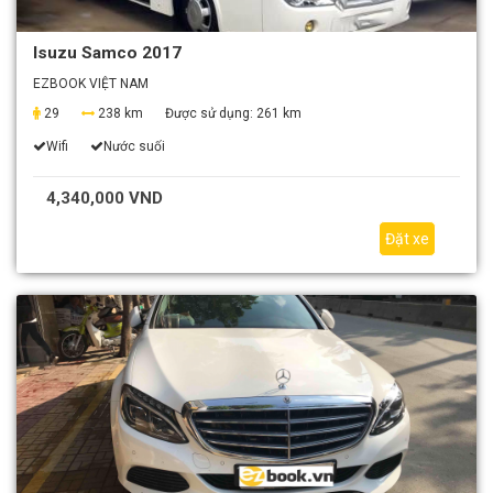
Isuzu Samco 2017
EZBOOK VIỆT NAM
29
238 km
Được sử dụng:
261 km
Wifi
Nước suối
4,340,000 VND
Đặt xe