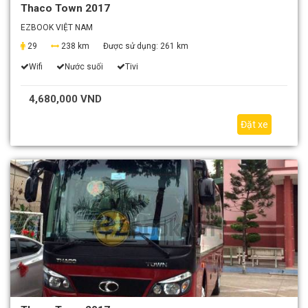
Thaco Town 2017
EZBOOK VIỆT NAM
29
238 km
Được sử dụng:
261 km
Wifi
Nước suối
Tivi
4,680,000 VND
Đặt xe