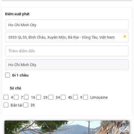
Điểm xuất phát
Đi 1 chiều
Số chỗ
4
7
16
29
34
45
9
Limousine
Bán tải
39