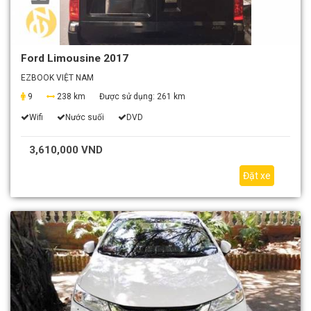
Ford Limousine 2017
EZBOOK VIỆT NAM
9
238 km
Được sử dụng:
261 km
Wifi
Nước suối
DVD
3,610,000 VND
Đặt xe