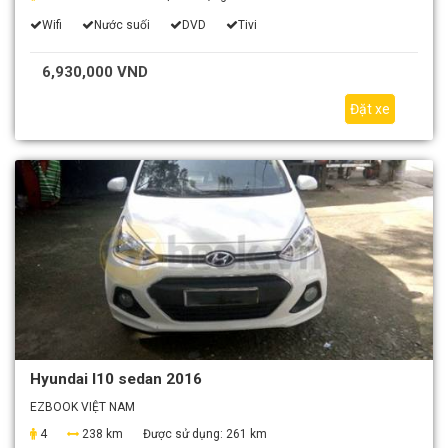
Wifi
Nước suối
DVD
Tivi
6,930,000 VND
Đặt xe
Hyundai I10 sedan 2016
EZBOOK VIỆT NAM
4
238 km
Được sử dụng:
261 km