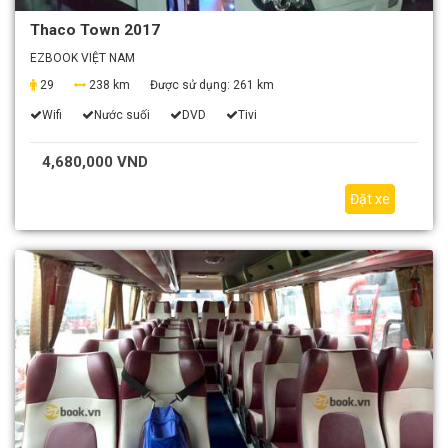
Thaco Town 2017
EZBOOK VIỆT NAM
29
238 km
Được sử dụng:
261 km
Wifi
Nước suối
DVD
Tivi
4,680,000 VND
Đặt xe