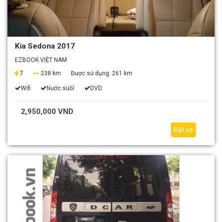
Kia Sedona 2017
EZBOOK VIỆT NAM
7
238 km
Được sử dụng:
261 km
Wifi
Nước suối
DVD
2,950,000 VND
Đặt xe