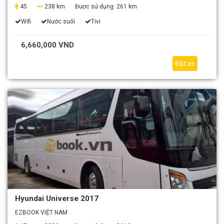
45
238 km
Được sử dụng:
261 km
Wifi
Nước suối
Tivi
6,660,000 VND
Đặt xe
Hyundai Universe 2017
EZBOOK VIỆT NAM