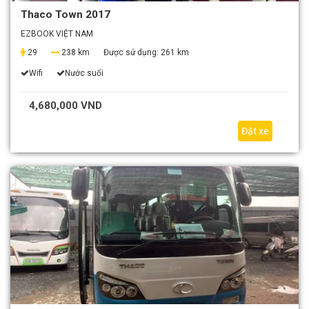
Thaco Town 2017
EZBOOK VIỆT NAM
29
238 km
Được sử dụng:
261 km
Wifi
Nước suối
4,680,000 VND
Đặt xe