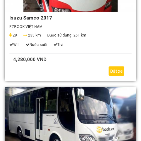
Isuzu Samco 2017
EZBOOK VIỆT NAM
29
238 km
Được sử dụng:
261 km
Wifi
Nước suối
Tivi
4,280,000 VND
Đặt xe