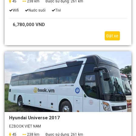
45
238 km
Được sử dụng:
261 km
Wifi
Nước suối
Tivi
6,780,000 VND
Đặt xe
Hyundai Universe 2017
EZBOOK VIỆT NAM
45
238 km
Được sử dụng:
261 km