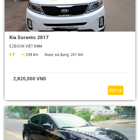
Kia Sorento 2017
EZBOOK VIỆT NAM
7
238 km
Được sử dụng:
261 km
2,820,000 VND
Đặt xe