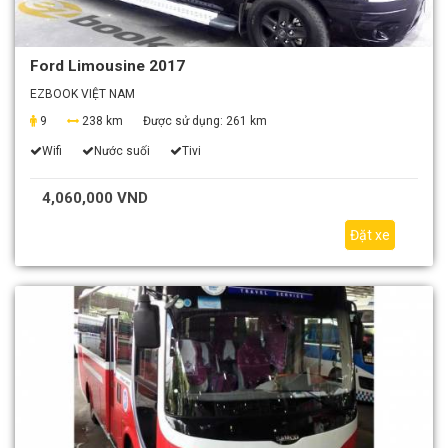
Ford Limousine 2017
EZBOOK VIỆT NAM
9
238 km
Được sử dụng:
261 km
Wifi
Nước suối
Tivi
4,060,000 VND
Đặt xe