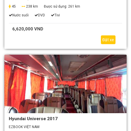
45
238 km
Được sử dụng:
261 km
Nước suối
DVD
Tivi
6,620,000 VND
Đặt xe
Hyundai Universe 2017
EZBOOK VIỆT NAM