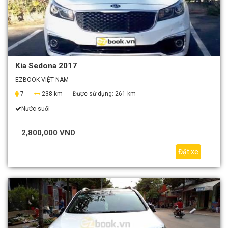
Kia Sedona 2017
EZBOOK VIỆT NAM
7
238 km
Được sử dụng:
261 km
Nước suối
2,800,000 VND
Đặt xe