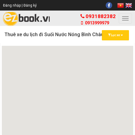
Đăng nhập |
Đăng ký
0931882382
Togg
0913999979
navi
Thuê xe du lịch đi Suối Nước Nóng Bình Châu
Lọc xe