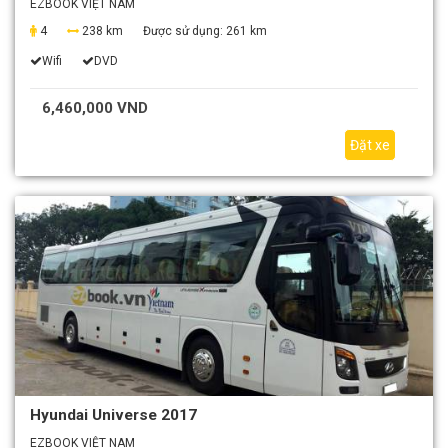
EZBOOK VIỆT NAM
4
238 km
Được sử dụng:
261 km
Wifi
DVD
6,460,000 VND
Đặt xe
Hyundai Universe 2017
EZBOOK VIỆT NAM