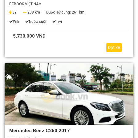
EZBOOK VIỆT NAM
39
238 km
Được sử dụng:
261 km
Wifi
Nước suối
Tivi
5,730,000 VND
Đặt xe
Mercedes Benz C250 2017