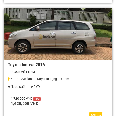
Toyota Innova 2016
EZBOOK VIỆT NAM
7
238 km
Được sử dụng:
261 km
Nước suối
DVD
1,720,000 VND
-6%
1,620,000 VND
Đặt xe