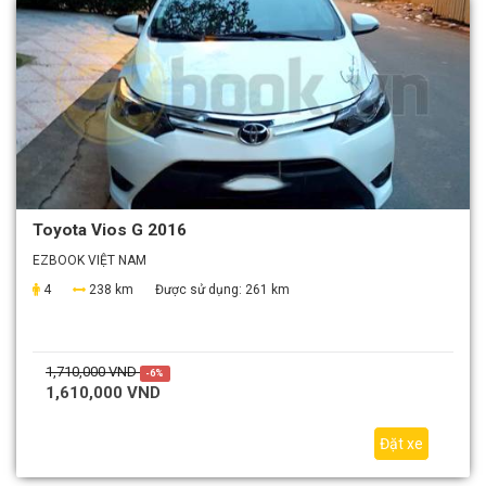
Toyota Vios G 2016
EZBOOK VIỆT NAM
4
238 km
Được sử dụng:
261 km
1,710,000 VND
-6%
1,610,000 VND
Đặt xe