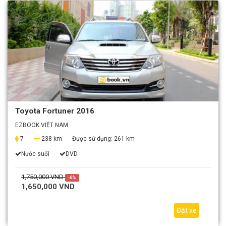
Toyota Fortuner 2016
EZBOOK VIỆT NAM
7
238 km
Được sử dụng:
261 km
Nước suối
DVD
1,750,000 VND
-6%
1,650,000 VND
Đặt xe