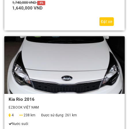
1,740,000 VND
-6%
1,640,000 VND
Đặt xe
Kia Rio 2016
EZBOOK VIỆT NAM
4
238 km
Được sử dụng:
261 km
Nước suối