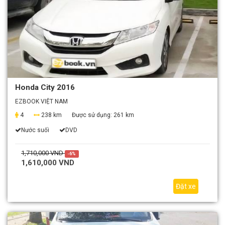
Honda City 2016
EZBOOK VIỆT NAM
4
238 km
Được sử dụng:
261 km
Nước suối
DVD
1,710,000 VND
-6%
1,610,000 VND
Đặt xe