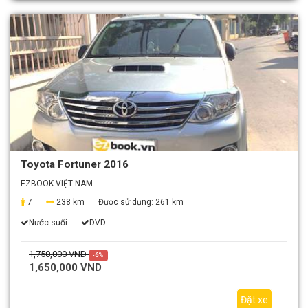
Toyota Fortuner 2016
EZBOOK VIỆT NAM
7
238 km
Được sử dụng:
261 km
Nước suối
DVD
1,750,000 VND
-6%
1,650,000 VND
Đặt xe