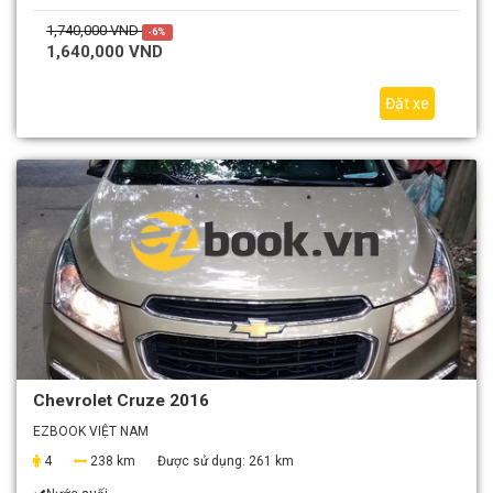
1,740,000 VND
-6%
1,640,000 VND
Đặt xe
Chevrolet Cruze 2016
EZBOOK VIỆT NAM
4
238 km
Được sử dụng:
261 km