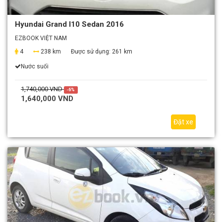
Hyundai Grand I10 Sedan 2016
EZBOOK VIỆT NAM
4
238 km
Được sử dụng:
261 km
Nước suối
1,740,000 VND
-6%
1,640,000 VND
Đặt xe