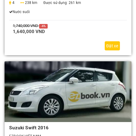
4
238 km
Được sử dụng:
261 km
Nước suối
1,740,000 VND
-6%
1,640,000 VND
Đặt xe
Suzuki Swift 2016