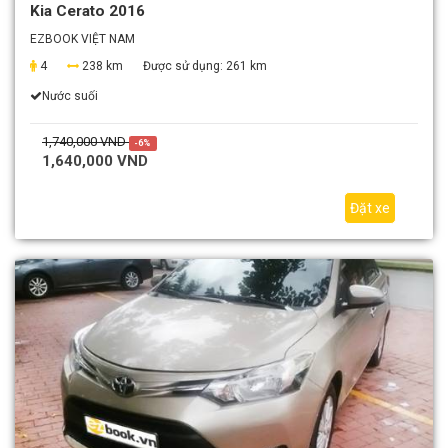
Kia Cerato 2016
EZBOOK VIỆT NAM
4
238 km
Được sử dụng:
261 km
Nước suối
1,740,000 VND
-6%
1,640,000 VND
Đặt xe