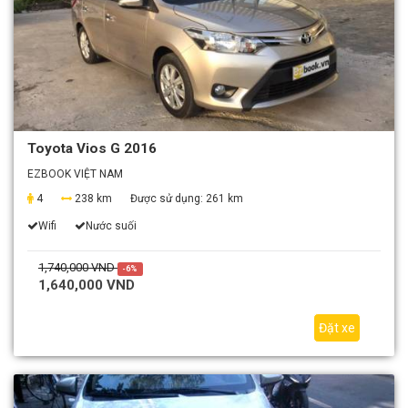
Toyota Vios G 2016
EZBOOK VIỆT NAM
4
238 km
Được sử dụng:
261 km
Wifi
Nước suối
1,740,000 VND
-6%
1,640,000 VND
Đặt xe