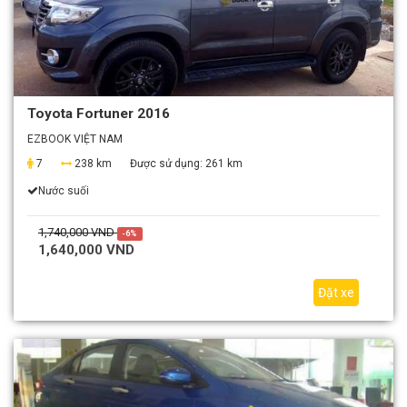
Toyota Fortuner 2016
EZBOOK VIỆT NAM
7
238 km
Được sử dụng:
261 km
Nước suối
1,740,000 VND
-6%
1,640,000 VND
Đặt xe