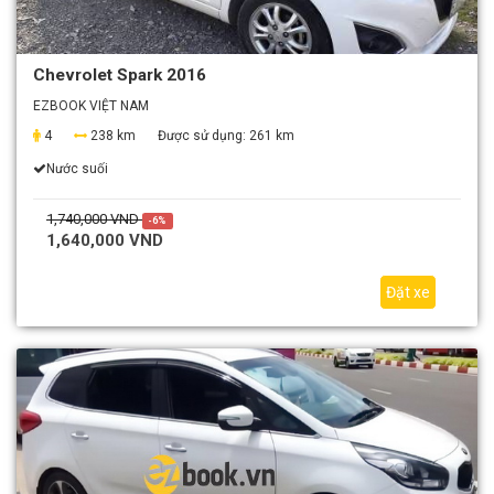
Chevrolet Spark 2016
EZBOOK VIỆT NAM
4
238 km
Được sử dụng:
261 km
Nước suối
1,740,000 VND
-6%
1,640,000 VND
Đặt xe