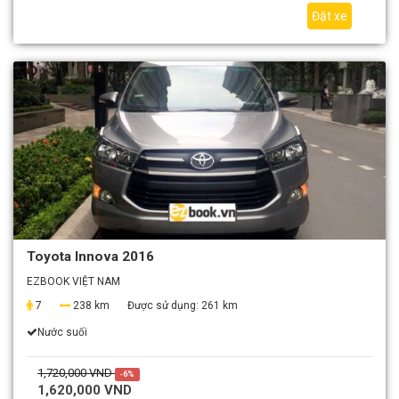
Đặt xe
Toyota Innova 2016
EZBOOK VIỆT NAM
7
238 km
Được sử dụng:
261 km
Nước suối
1,720,000 VND
-6%
1,620,000 VND