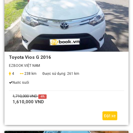
Toyota Vios G 2016
EZBOOK VIỆT NAM
4
238 km
Được sử dụng:
261 km
Nước suối
1,710,000 VND
-6%
1,610,000 VND
Đặt xe