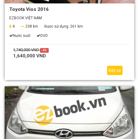
Toyota Vios 2016
EZBOOK VIỆT NAM
4
238 km
Được sử dụng:
261 km
Nước suối
DVD
1,740,000 VND
-6%
1,640,000 VND
Đặt xe