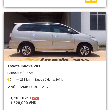
Toyota Innova 2016
EZBOOK VIỆT NAM
7
238 km
Được sử dụng:
261 km
Wifi
Nước suối
DVD
1,720,000 VND
-6%
1,620,000 VND