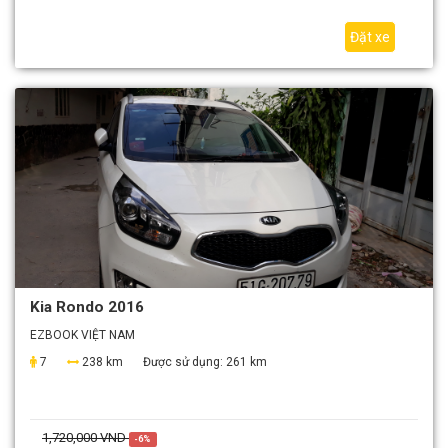
Đặt xe
Kia Rondo 2016
EZBOOK VIỆT NAM
7
238 km
Được sử dụng:
261 km
1,720,000 VND
-6%