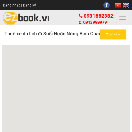
Đăng nhập |
Đăng ký
0931882382
Togg
0913999979
navi
Thuê xe du lịch đi Suối Nước Nóng Bình Châu
Lọc xe