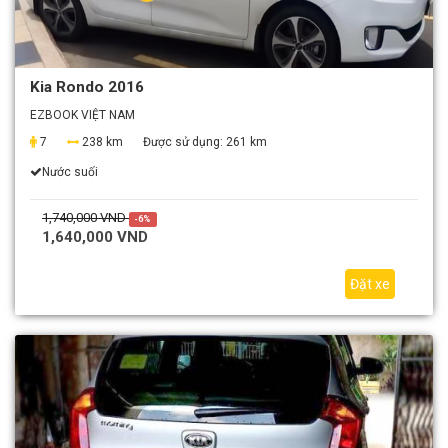
Kia Rondo 2016
EZBOOK VIỆT NAM
7
238 km
Được sử dụng:
261 km
Nước suối
1,740,000 VND
-6%
1,640,000 VND
Đặt xe