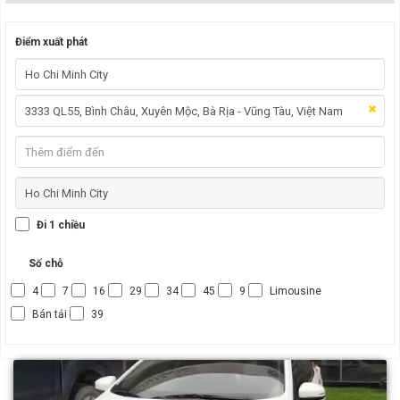
Điểm xuất phát
Đi 1 chiều
Số chỗ
4
7
16
29
34
45
9
Limousine
Bán tải
39