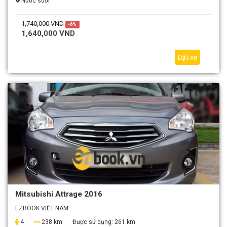
Nước suối
1,740,000 VND
-6%
1,640,000 VND
Đặt xe
Mitsubishi Attrage 2016
EZBOOK VIỆT NAM
4
238 km
Được sử dụng:
261 km