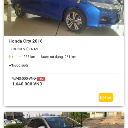
Honda City 2016
EZBOOK VIỆT NAM
4
238 km
Được sử dụng:
261 km
Nước suối
1,740,000 VND
-6%
1,640,000 VND
Đặt xe