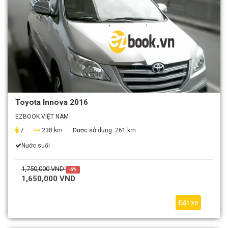
Toyota Innova 2016
EZBOOK VIỆT NAM
7
238 km
Được sử dụng:
261 km
Nước suối
1,750,000 VND
-6%
1,650,000 VND
Đặt xe