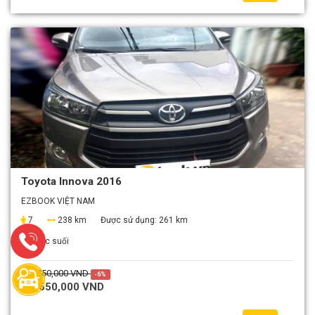
Toyota Innova 2016
EZBOOK VIỆT NAM
7
238 km
Được sử dụng:
261 km
Nước suối
1,750,000 VND
-6%
1,650,000 VND