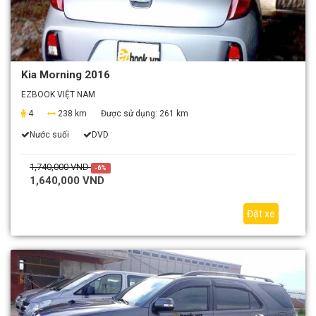
Kia Morning 2016
EZBOOK VIỆT NAM
4
238 km
Được sử dụng:
261 km
Nước suối
DVD
1,740,000 VND
-6%
1,640,000 VND
Đặt xe