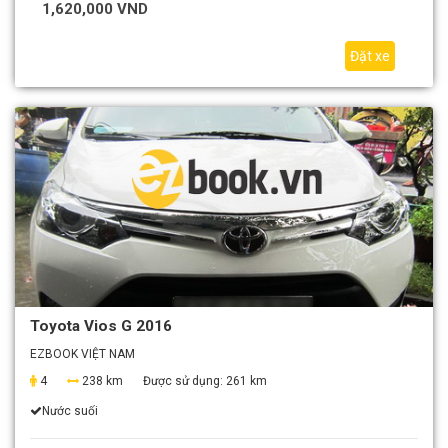
1,620,000 VND
Đặt xe
Toyota Vios G 2016
EZBOOK VIỆT NAM
4
238 km
Được sử dụng:
261 km
Nước suối