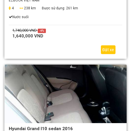
EZBOOK VIỆT NAM
4
238 km
Được sử dụng:
261 km
Nước suối
1,740,000 VND
-6%
1,640,000 VND
Đặt xe
Hyundai Grand I10 sedan 2016