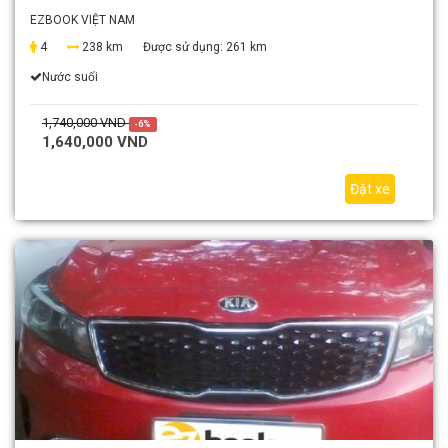
EZBOOK VIỆT NAM
4
238 km
Được sử dụng:
261 km
Nước suối
1,740,000 VND
-6%
1,640,000 VND
Đặt xe