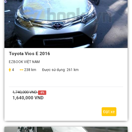
Toyota Vios E 2016
EZBOOK VIỆT NAM
4
238 km
Được sử dụng:
261 km
1,740,000 VND
-6%
1,640,000 VND
Đặt xe