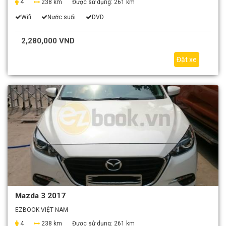
4
238 km
Được sử dụng:
261 km
Wifi
Nước suối
DVD
2,280,000 VND
Đặt xe
Mazda 3 2017
EZBOOK VIỆT NAM
4
238 km
Được sử dụng:
261 km