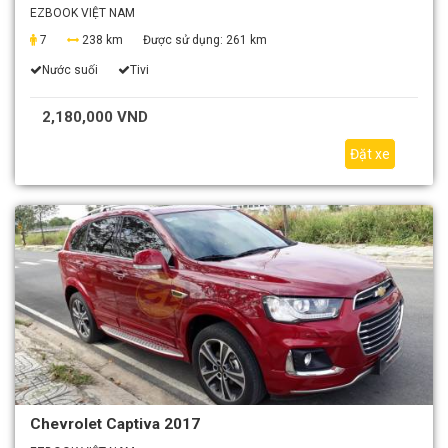
EZBOOK VIỆT NAM
7
238 km
Được sử dụng:
261 km
Nước suối
Tivi
2,180,000 VND
Đặt xe
Chevrolet Captiva 2017