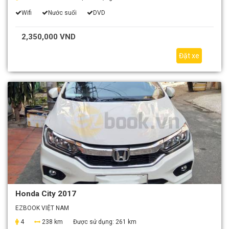
Wifi
Nước suối
DVD
2,350,000 VND
Đặt xe
Honda City 2017
EZBOOK VIỆT NAM
4
238 km
Được sử dụng:
261 km