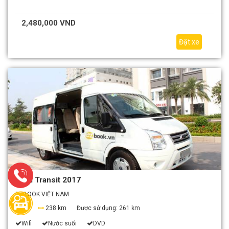
2,480,000 VND
Đặt xe
Ford Transit 2017
EZBOOK VIỆT NAM
16
238 km
Được sử dụng:
261 km
Wifi
Nước suối
DVD