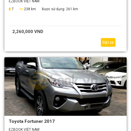
EZBOOK VIỆT NAM
7
238 km
Được sử dụng:
261 km
2,260,000 VND
Đặt xe
Toyota Fortuner 2017
EZBOOK VIỆT NAM