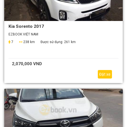
Kia Sorento 2017
EZBOOK VIỆT NAM
7
238 km
Được sử dụng:
261 km
2,070,000 VND
Đặt xe