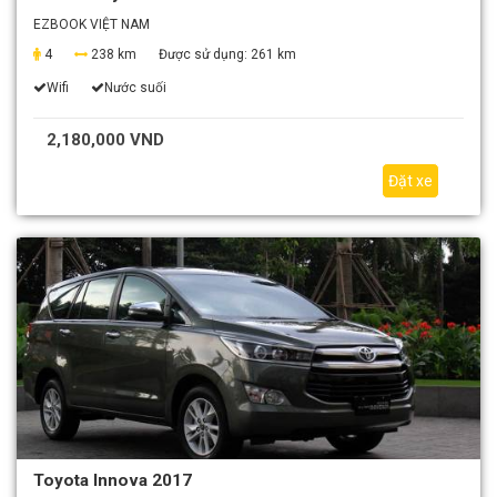
EZBOOK VIỆT NAM
4
238 km
Được sử dụng:
261 km
Wifi
Nước suối
2,180,000 VND
Đặt xe
Toyota Innova 2017