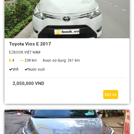
Toyota Vios E 2017
EZBOOK VIỆT NAM
4
238 km
Được sử dụng:
261 km
Wifi
Nước suối
2,050,000 VND
Đặt xe