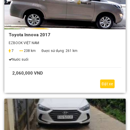
Toyota Innova 2017
EZBOOK VIỆT NAM
7
238 km
Được sử dụng:
261 km
Nước suối
2,060,000 VND
Đặt xe