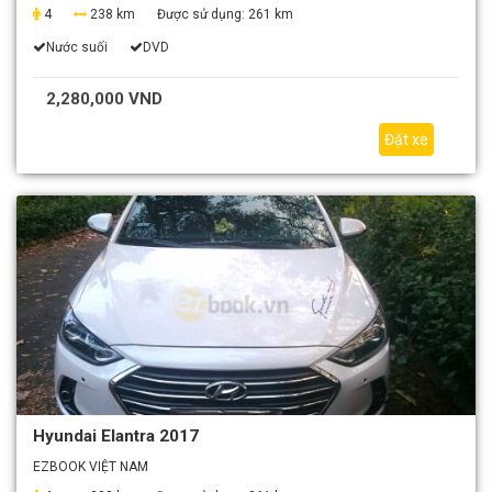
4
238 km
Được sử dụng:
261 km
Nước suối
DVD
2,280,000 VND
Đặt xe
Hyundai Elantra 2017
EZBOOK VIỆT NAM