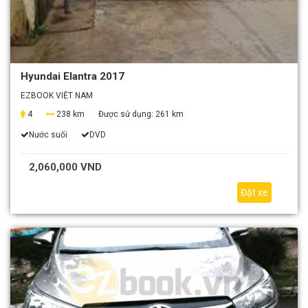
Hyundai Elantra 2017
EZBOOK VIỆT NAM
4
238 km
Được sử dụng:
261 km
Nước suối
DVD
2,060,000 VND
Đặt xe