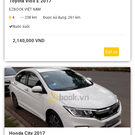
Toyota Vios E 2017
EZBOOK VIỆT NAM
4
238 km
Được sử dụng:
261 km
Nước suối
2,140,000 VND
Đặt xe
Honda City 2017