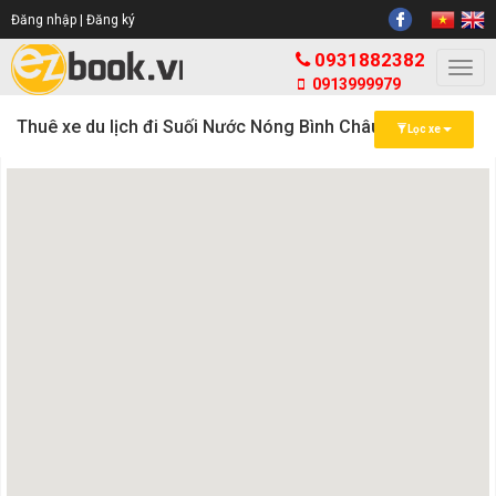
Đăng nhập |
Đăng ký
0931882382
Togg
0913999979
navi
Thuê xe du lịch đi Suối Nước Nóng Bình Châu
Lọc xe