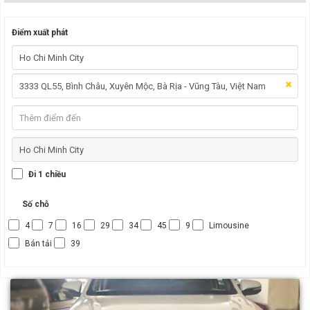
Điểm xuất phát
Đi 1 chiều
Số chỗ
4
7
16
29
34
45
9
Limousine
Bán tải
39