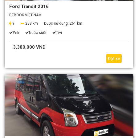
Ford Transit 2016
EZBOOK VIỆT NAM
9
238 km
Được sử dụng:
261 km
Wifi
Nước suối
Tivi
3,380,000 VND
Đặt xe