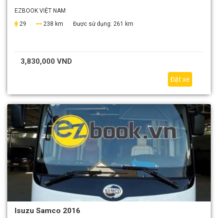
EZBOOK VIỆT NAM
29
238 km
Được sử dụng:
261 km
3,830,000 VND
Đặt xe
Isuzu Samco 2016