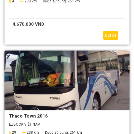
4
238 km
Được sử dụng:
261 km
4,670,000 VND
Đặt xe
Thaco Town 2016
EZBOOK VIỆT NAM
29
238 km
Được sử dụng:
261 km