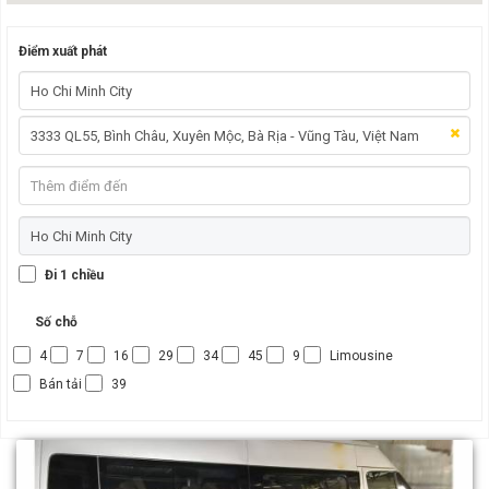
Điểm xuất phát
Đi 1 chiều
Số chỗ
4
7
16
29
34
45
9
Limousine
Bán tải
39