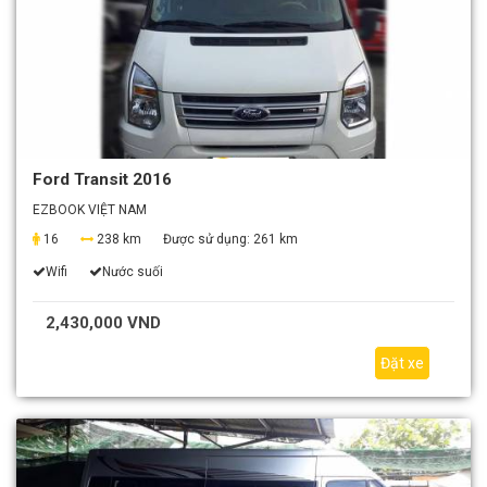
Ford Transit 2016
EZBOOK VIỆT NAM
16
238 km
Được sử dụng:
261 km
Wifi
Nước suối
2,430,000 VND
Đặt xe