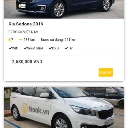
Kia Sedona 2016
EZBOOK VIỆT NAM
7
238 km
Được sử dụng:
261 km
Wifi
Nước suối
DVD
Tivi
2,630,000 VND
Đặt xe