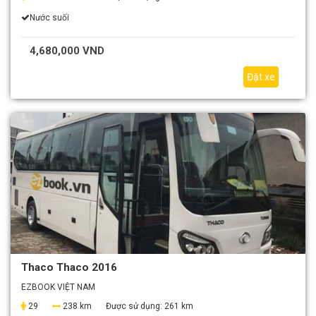
Nước suối
4,680,000 VND
Đặt xe
Thaco Thaco 2016
EZBOOK VIỆT NAM
29
238 km
Được sử dụng:
261 km