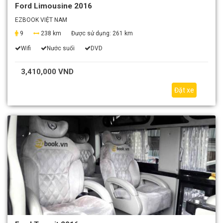
Ford Limousine 2016
EZBOOK VIỆT NAM
9
238 km
Được sử dụng:
261 km
Wifi
Nước suối
DVD
3,410,000 VND
Đặt xe