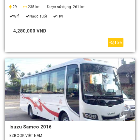
29
238 km
Được sử dụng:
261 km
Wifi
Nước suối
Tivi
4,280,000 VND
Đặt xe
Isuzu Samco 2016
EZBOOK VIỆT NAM