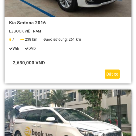
Kia Sedona 2016
EZBOOK VIỆT NAM
7
238 km
Được sử dụng:
261 km
Wifi
DVD
2,630,000 VND
Đặt xe