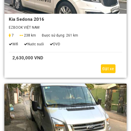
Kia Sedona 2016
EZBOOK VIỆT NAM
7
238 km
Được sử dụng:
261 km
Wifi
Nước suối
DVD
2,630,000 VND
Đặt xe