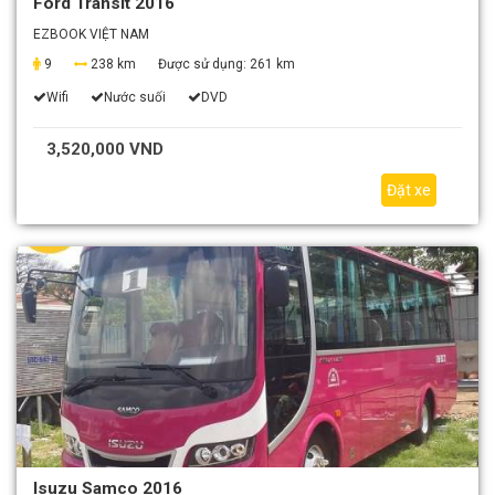
Ford Transit 2016
EZBOOK VIỆT NAM
9
238 km
Được sử dụng:
261 km
Wifi
Nước suối
DVD
3,520,000 VND
Đặt xe
Isuzu Samco 2016