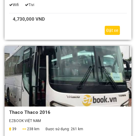
Wifi
Tivi
4,730,000 VND
Đặt xe
Thaco Thaco 2016
EZBOOK VIỆT NAM
39
238 km
Được sử dụng:
261 km