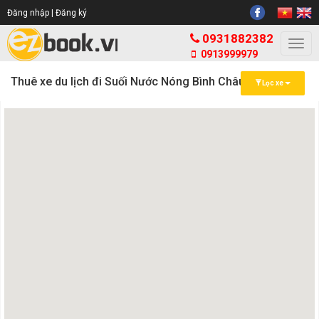
Đăng nhập |
Đăng ký
0931882382
Togg
0913999979
navi
Thuê xe du lịch đi Suối Nước Nóng Bình Châu
Lọc xe