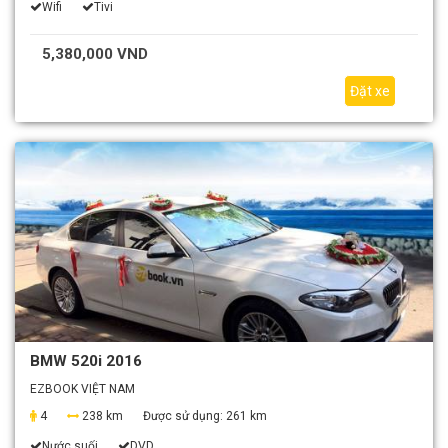
Wifi
Tivi
5,380,000 VND
Đặt xe
BMW 520i 2016
EZBOOK VIỆT NAM
4
238 km
Được sử dụng:
261 km
Nước suối
DVD