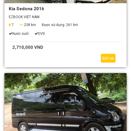
Kia Sedona 2016
EZBOOK VIỆT NAM
7
238 km
Được sử dụng:
261 km
Nước suối
DVD
2,710,000 VND
Đặt xe