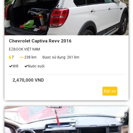
Chevrolet Captiva Revv 2016
EZBOOK VIỆT NAM
7
238 km
Được sử dụng:
261 km
Wifi
Nước suối
2,470,000 VND
Đặt xe