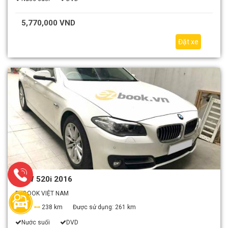
5,770,000 VND
Đặt xe
BMW 520i 2016
EZBOOK VIỆT NAM
4
238 km
Được sử dụng:
261 km
Nước suối
DVD