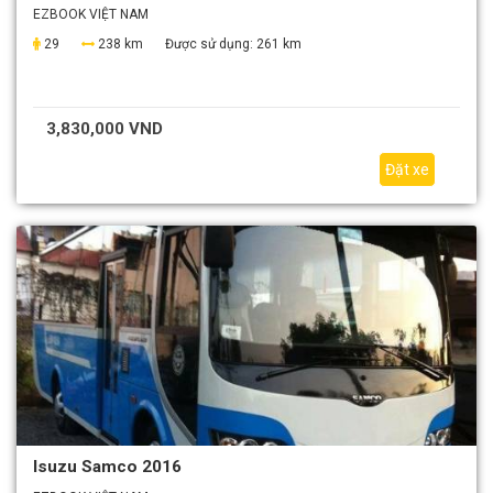
EZBOOK VIỆT NAM
29
238 km
Được sử dụng:
261 km
3,830,000 VND
Đặt xe
Isuzu Samco 2016