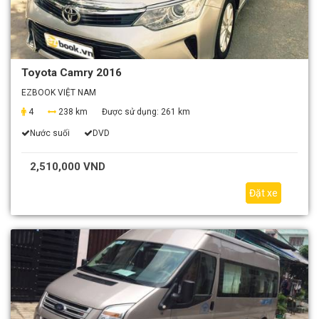
Toyota Camry 2016
EZBOOK VIỆT NAM
4
238 km
Được sử dụng:
261 km
Nước suối
DVD
2,510,000 VND
Đặt xe