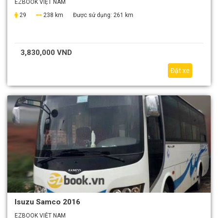
EZBOOK VIỆT NAM
29
238 km
Được sử dụng:
261 km
3,830,000 VND
Đặt xe
Isuzu Samco 2016
EZBOOK VIỆT NAM