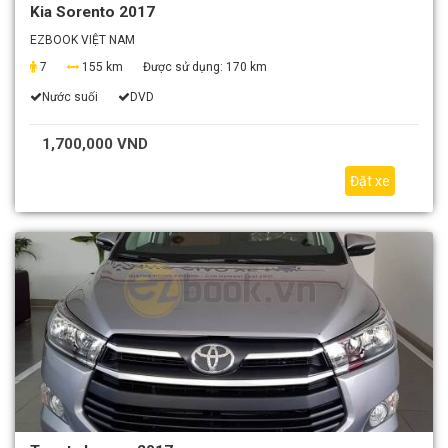
Kia Sorento 2017
EZBOOK VIỆT NAM
7
155 km
Được sử dụng:
170 km
Nước suối
DVD
1,700,000 VND
Đặt xe