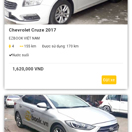
Chevrolet Cruze 2017
EZBOOK VIỆT NAM
4
155 km
Được sử dụng:
170 km
Nước suối
1,620,000 VND
Đặt xe