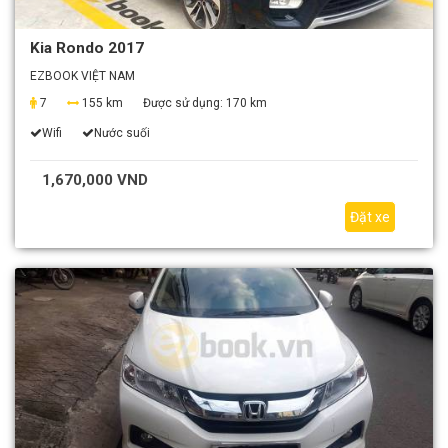
Kia Rondo 2017
EZBOOK VIỆT NAM
7
155 km
Được sử dụng:
170 km
Wifi
Nước suối
1,670,000 VND
Đặt xe