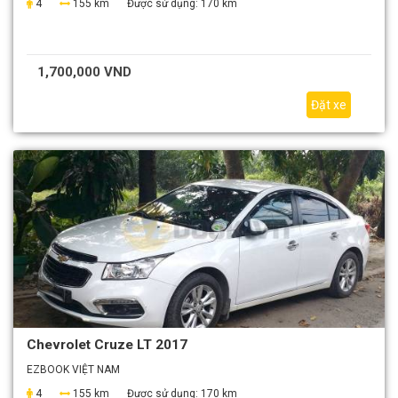
4
155 km
Được sử dụng:
170 km
1,700,000 VND
Đặt xe
Chevrolet Cruze LT 2017
EZBOOK VIỆT NAM
4
155 km
Được sử dụng:
170 km