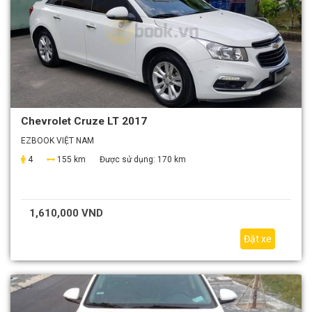
Chevrolet Cruze LT 2017
EZBOOK VIỆT NAM
4
155 km
Được sử dụng:
170 km
1,610,000 VND
Đặt xe