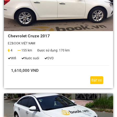
Chevrolet Cruze 2017
EZBOOK VIỆT NAM
4
155 km
Được sử dụng:
170 km
Wifi
Nước suối
DVD
1,610,000 VND
Đặt xe