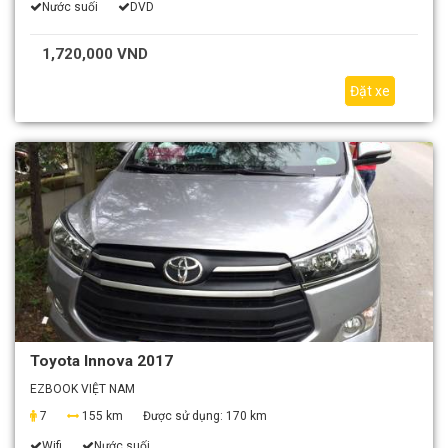
Nước suối
DVD
1,720,000 VND
Đặt xe
Toyota Innova 2017
EZBOOK VIỆT NAM
7
155 km
Được sử dụng:
170 km
Wifi
Nước suối