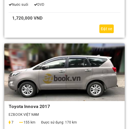
Nước suối
DVD
1,720,000 VND
Đặt xe
Toyota Innova 2017
EZBOOK VIỆT NAM
7
155 km
Được sử dụng:
170 km