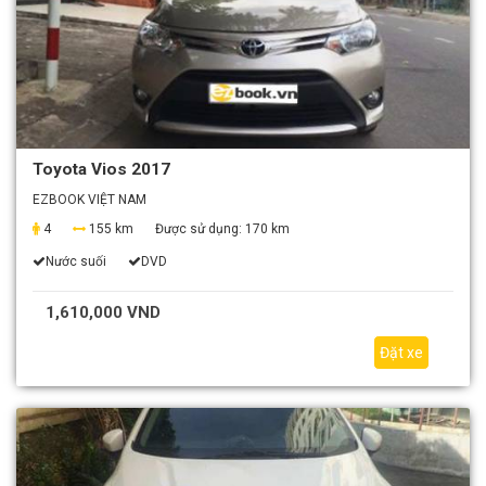
Toyota Vios 2017
EZBOOK VIỆT NAM
4
155 km
Được sử dụng:
170 km
Nước suối
DVD
1,610,000 VND
Đặt xe