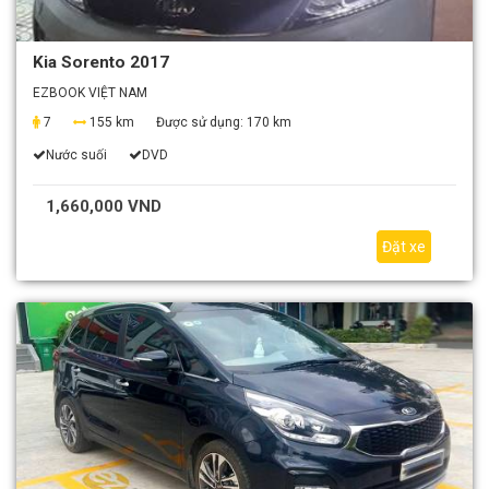
Kia Sorento 2017
EZBOOK VIỆT NAM
7
155 km
Được sử dụng:
170 km
Nước suối
DVD
1,660,000 VND
Đặt xe