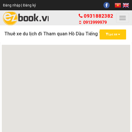
Đăng nhập |
Đăng ký
0931882382
Togg
0913999979
navi
Thuê xe du lịch đi Tham quan Hồ Dầu Tiếng Tây Ninh
Lọc xe