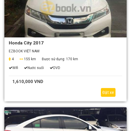
Honda City 2017
EZBOOK VIỆT NAM
4
155 km
Được sử dụng:
170 km
Wifi
Nước suối
DVD
1,610,000 VND
Đặt xe