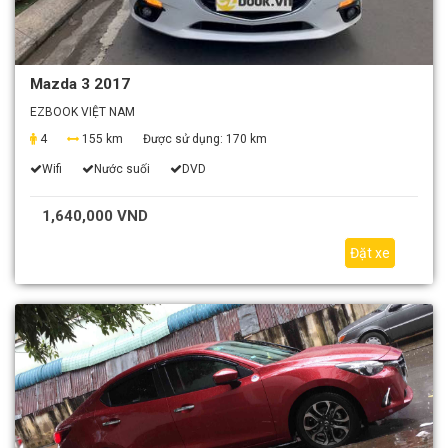
Mazda 3 2017
EZBOOK VIỆT NAM
4
155 km
Được sử dụng:
170 km
Wifi
Nước suối
DVD
1,640,000 VND
Đặt xe