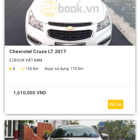
Chevrolet Cruze LT 2017
EZBOOK VIỆT NAM
4
155 km
Được sử dụng:
170 km
1,610,000 VND
Đặt xe