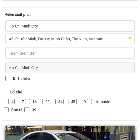
Điểm xuất phát
Đi 1 chiều
Số chỗ
4
7
16
29
34
45
9
Limousine
Bán tải
39