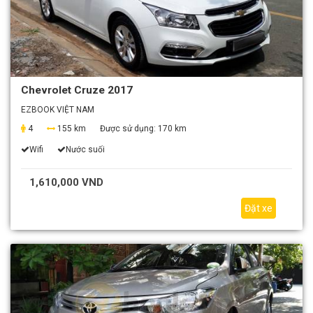
Chevrolet Cruze 2017
EZBOOK VIỆT NAM
4
155 km
Được sử dụng:
170 km
Wifi
Nước suối
1,610,000 VND
Đặt xe