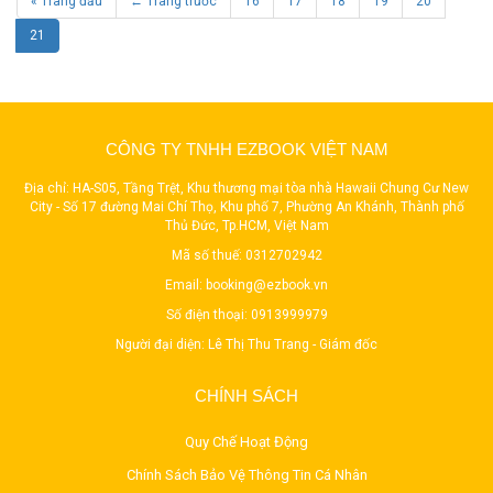
« Trang đầu
← Trang trước
16
17
18
19
20
21
CÔNG TY TNHH EZBOOK VIỆT NAM
Địa chỉ: HA-S05, Tầng Trệt, Khu thương mại tòa nhà Hawaii Chung Cư New
City - Số 17 đường Mai Chí Thọ, Khu phố 7, Phường An Khánh, Thành phố
Thủ Đức, Tp.HCM, Việt Nam
Mã số thuế: 0312702942
Email:
booking@ezbook.vn
Số điện thoại:
0913999979
Người đại diện: Lê Thị Thu Trang - Giám đốc
CHÍNH SÁCH
Quy Chế Hoạt Động
Chính Sách Bảo Vệ Thông Tin Cá Nhân