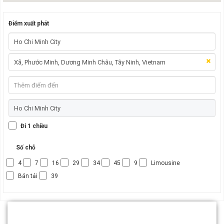
Điểm xuất phát
Đi 1 chiều
Số chỗ
4
7
16
29
34
45
9
Limousine
Bán tải
39