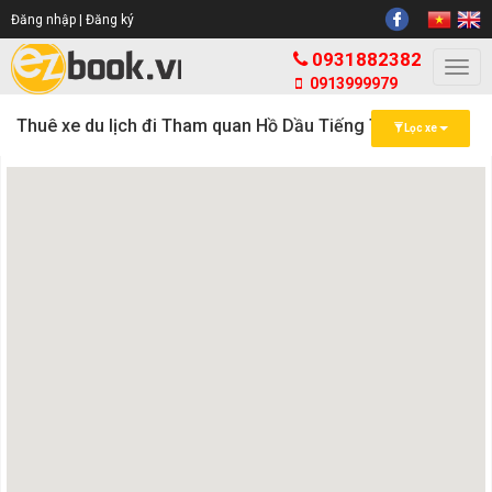
Đăng nhập |
Đăng ký
0931882382
Togg
0913999979
navi
Thuê xe du lịch đi Tham quan Hồ Dầu Tiếng Tây Ninh
Lọc xe