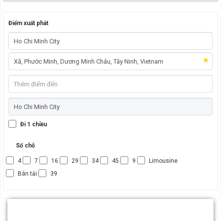
Điểm xuất phát
Đi 1 chiều
Số chỗ
4
7
16
29
34
45
9
Limousine
Bán tải
39