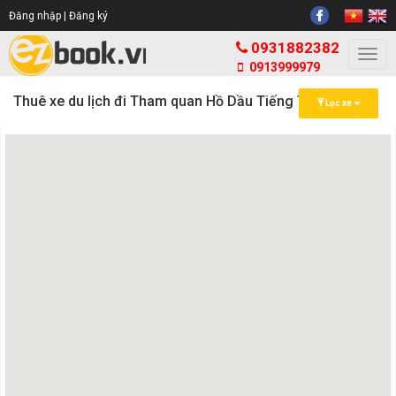
Đăng nhập |
Đăng ký
0931882382
Togg
0913999979
navi
Thuê xe du lịch đi Tham quan Hồ Dầu Tiếng Tây Ninh
Lọc xe