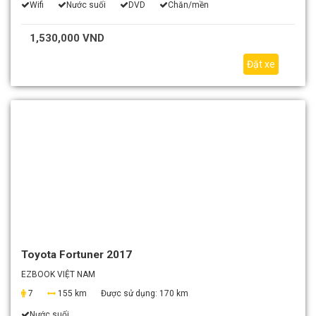
Wifi
Nước suối
DVD
Chăn/mền
1,530,000 VND
Đặt xe
Toyota Fortuner 2017
EZBOOK VIỆT NAM
7
155 km
Được sử dụng:
170 km
Nước suối