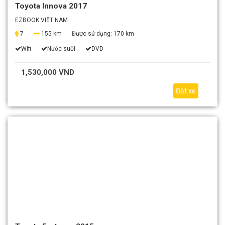
Toyota Innova 2017
EZBOOK VIỆT NAM
7
155 km
Được sử dụng:
170 km
Wifi
Nước suối
DVD
1,530,000 VND
Đặt xe