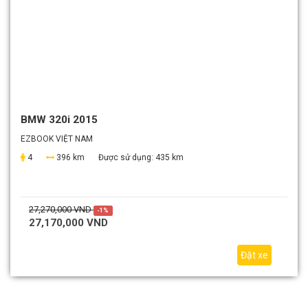
BMW 320i 2015
EZBOOK VIỆT NAM
4
396 km
Được sử dụng:
435 km
27,270,000 VND
-1%
27,170,000 VND
Đặt xe