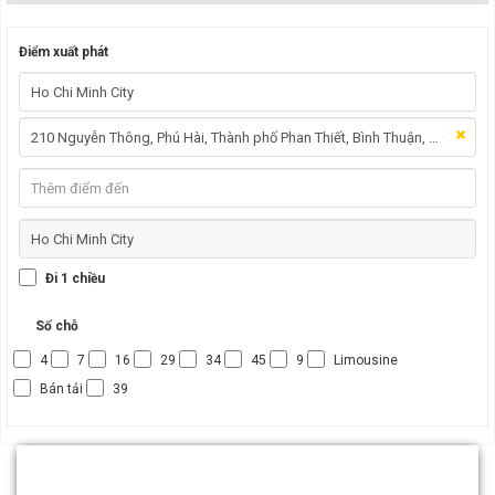
Điểm xuất phát
Đi 1 chiều
Số chỗ
4
7
16
29
34
45
9
Limousine
Bán tải
39