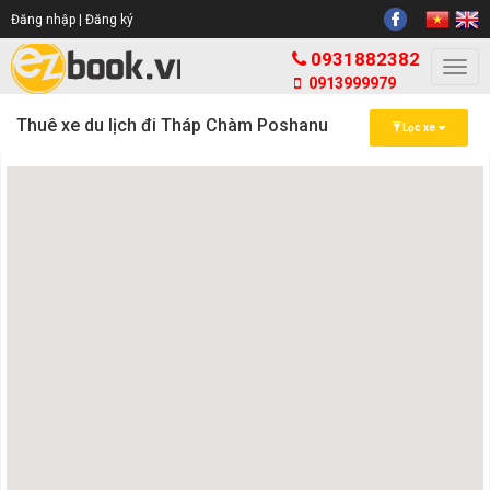
Đăng nhập |
Đăng ký
0931882382
Togg
0913999979
navi
Thuê xe du lịch đi Tháp Chàm Poshanu
Lọc xe