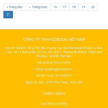
« Trang đầu
← Trang trước
16
17
18
19
20
21
CÔNG TY TNHH EZBOOK VIỆT NAM
Địa chỉ: HA-S05, Tầng Trệt, Khu thương mại tòa nhà Hawaii Chung Cư New
City - Số 17 đường Mai Chí Thọ, Khu phố 7, Phường An Khánh, Thành phố
Thủ Đức, Tp.HCM, Việt Nam
Mã số thuế: 0312702942
Email:
booking@ezbook.vn
Số điện thoại:
0913999979
Người đại diện: Lê Thị Thu Trang - Giám đốc
CHÍNH SÁCH
Quy Chế Hoạt Động