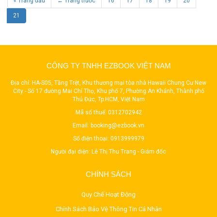
« Trang đầu
← Trang trước
16
17
18
19
20
21
CÔNG TY TNHH EZBOOK VIỆT NAM
Địa chỉ: HA-S05, Tầng Trệt, Khu thương mại tòa nhà Hawaii Chung Cư New
City - Số 17 đường Mai Chí Thọ, Khu phố 7, Phường An Khánh, Thành phố
Thủ Đức, Tp.HCM, Việt Nam
Mã số thuế: 0312702942
Email:
booking@ezbook.vn
Số điện thoại:
0913999979
Người đại diện: Lê Thị Thu Trang - Giám đốc
CHÍNH SÁCH
Quy Chế Hoạt Động
Chính Sách Bảo Vệ Thông Tin Cá Nhân