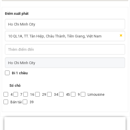
Điểm xuất phát
Đi 1 chiều
Số chỗ
4
7
16
29
34
45
9
Limousine
Bán tải
39