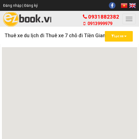
Đăng nhập |
Đăng ký
0931882382
Togg
0913999979
navi
Thuê xe du lịch đi Thuê xe 7 chỗ đi Tiền Giang
Lọc xe