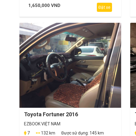
1,650,000 VND
Đặt xe
Toyota Fortuner 2016
EZBOOK VIỆT NAM
7
132 km
Được sử dụng:
145 km