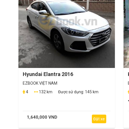
Hyundai Elantra 2016
EZBOOK VIỆT NAM
4
132 km
Được sử dụng:
145 km
1,640,000 VND
Đặt xe