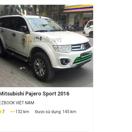
Mitsubishi Pajero Sport 2016
EZBOOK VIỆT NAM
7
132 km
Được sử dụng:
145 km