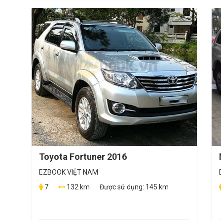
Toyota Fortuner 2016
EZBOOK VIỆT NAM
7
132 km
Được sử dụng:
145 km