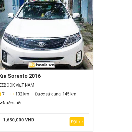
Kia Sorento 2016
EZBOOK VIỆT NAM
7
132 km
Được sử dụng:
145 km
Nước suối
1,650,000 VND
Đặt xe