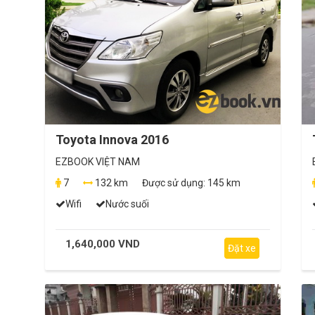
Toyota Innova 2016
EZBOOK VIỆT NAM
7
132 km
Được sử dụng:
145 km
Wifi
Nước suối
1,640,000 VND
Đặt xe