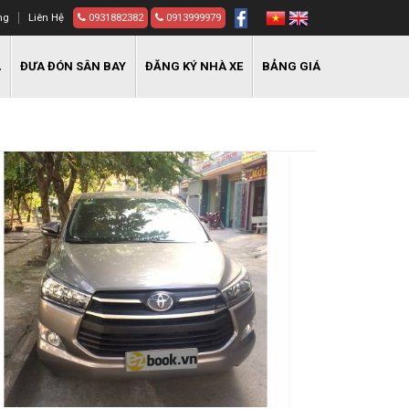
ng
Liên Hệ
0931882382
0913999979
A
ĐƯA ĐÓN SÂN BAY
ĐĂNG KÝ NHÀ XE
BẢNG GIÁ