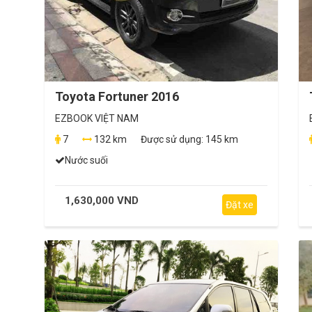
Toyota Fortuner 2016
EZBOOK VIỆT NAM
7
132 km
Được sử dụng:
145 km
Nước suối
1,630,000 VND
Đặt xe