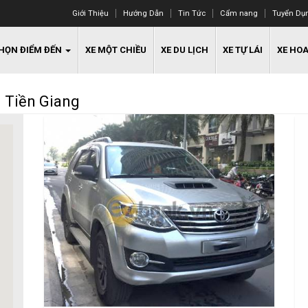
Giới Thiệu
Hướng Dẫn
Tin Tức
Cẩm nang
Tuyển Dụ
HỌN ĐIỂM ĐẾN
XE MỘT CHIỀU
XE DU LỊCH
XE TỰ LÁI
XE HO
i Tiền Giang