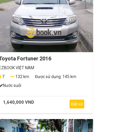
Toyota Fortuner 2016
EZBOOK VIỆT NAM
7
132 km
Được sử dụng:
145 km
Nước suối
1,640,000 VND
Đặt xe