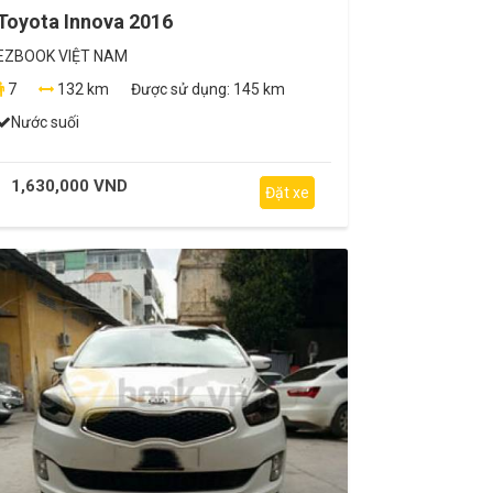
Toyota Innova 2016
EZBOOK VIỆT NAM
7
132 km
Được sử dụng:
145 km
Nước suối
1,630,000 VND
Đặt xe