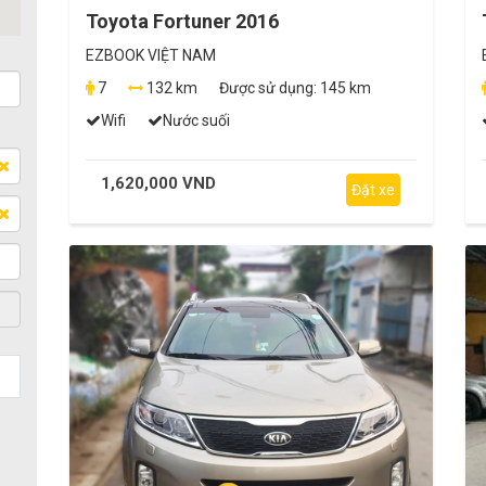
Toyota Fortuner 2016
EZBOOK VIỆT NAM
7
132 km
Được sử dụng:
145 km
Wifi
Nước suối
1,620,000 VND
Đặt xe