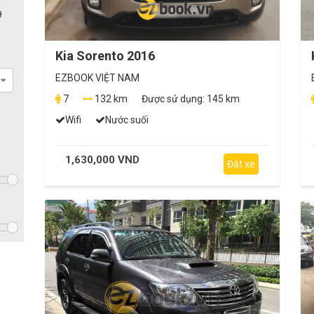
9
Kia Sorento 2016
EZBOOK VIỆT NAM
7
132 km
Được sử dụng:
145 km
Wifi
Nước suối
1,630,000 VND
Đặt xe