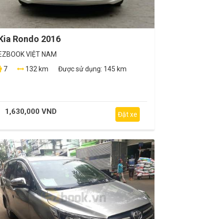
Kia Rondo 2016
EZBOOK VIỆT NAM
7
132 km
Được sử dụng:
145 km
1,630,000 VND
Đặt xe