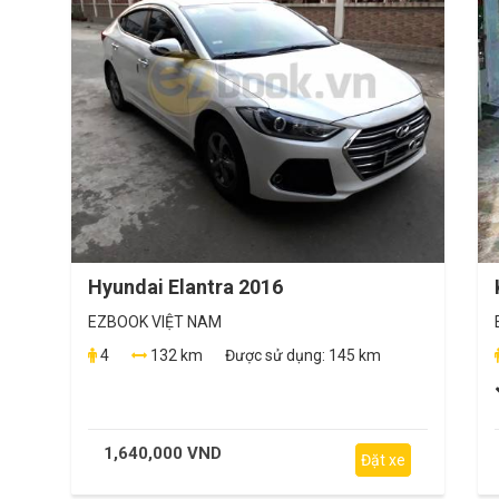
Hyundai Elantra 2016
EZBOOK VIỆT NAM
4
132 km
Được sử dụng:
145 km
1,640,000 VND
Đặt xe