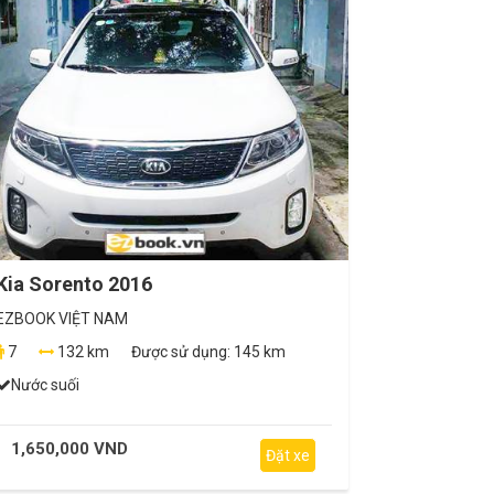
Kia Sorento 2016
EZBOOK VIỆT NAM
7
132 km
Được sử dụng:
145 km
Nước suối
1,650,000 VND
Đặt xe