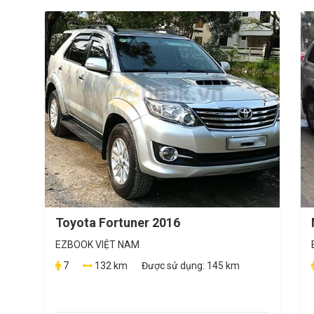
Toyota Fortuner 2016
EZBOOK VIỆT NAM
7
132 km
Được sử dụng:
145 km