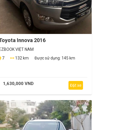
Toyota Innova 2016
EZBOOK VIỆT NAM
7
132 km
Được sử dụng:
145 km
1,630,000 VND
Đặt xe