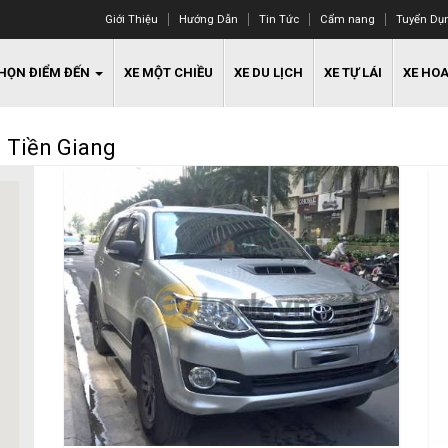
Giới Thiệu
Hướng Dẫn
Tin Tức
Cẩm nang
Tuyển Dụ
HỌN ĐIỂM ĐẾN
XE MỘT CHIỀU
XE DU LỊCH
XE TỰ LÁI
XE HO
i Tiền Giang