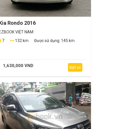
Kia Rondo 2016
EZBOOK VIỆT NAM
7
132 km
Được sử dụng:
145 km
1,630,000 VND
Đặt xe