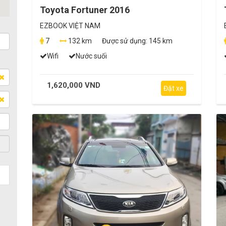
Toyota Fortuner 2016
EZBOOK VIỆT NAM
7
132 km
Được sử dụng:
145 km
Wifi
Nước suối
1,620,000 VND
Đặt xe