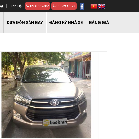
ng
Liên Hệ
0931882382
0913999979
A
ĐƯA ĐÓN SÂN BAY
ĐĂNG KÝ NHÀ XE
BẢNG GIÁ