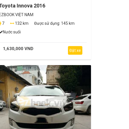
Toyota Innova 2016
EZBOOK VIỆT NAM
7
132 km
Được sử dụng:
145 km
Nước suối
1,630,000 VND
Đặt xe