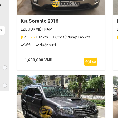
9
Kia Sorento 2016
EZBOOK VIỆT NAM
7
132 km
Được sử dụng:
145 km
Wifi
Nước suối
1,630,000 VND
Đặt xe