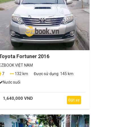
Toyota Fortuner 2016
EZBOOK VIỆT NAM
7
132 km
Được sử dụng:
145 km
Nước suối
1,640,000 VND
Đặt xe