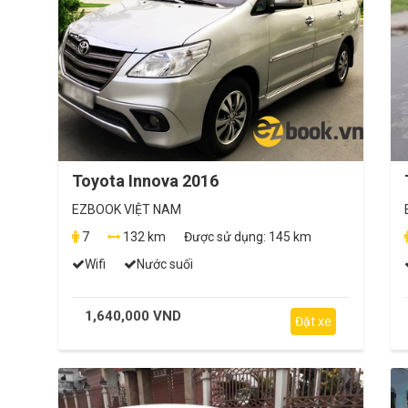
Toyota Innova 2016
EZBOOK VIỆT NAM
7
132 km
Được sử dụng:
145 km
Wifi
Nước suối
1,640,000 VND
Đặt xe