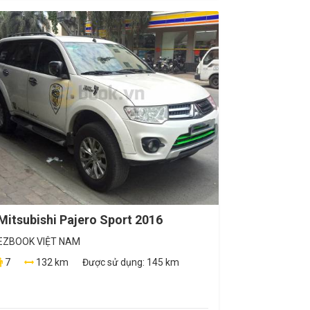
Mitsubishi Pajero Sport 2016
EZBOOK VIỆT NAM
7
132 km
Được sử dụng:
145 km