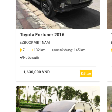
Toyota Fortuner 2016
EZBOOK VIỆT NAM
7
132 km
Được sử dụng:
145 km
Nước suối
1,630,000 VND
Đặt xe