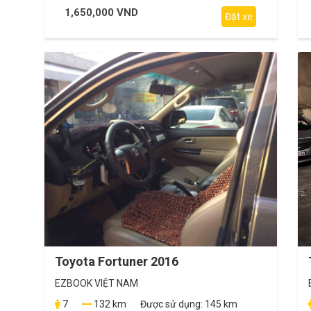
1,650,000 VND
Đặt xe
Toyota Fortuner 2016
EZBOOK VIỆT NAM
7
132 km
Được sử dụng:
145 km