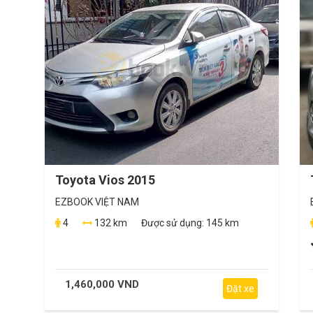
Toyota Vios 2015
EZBOOK VIỆT NAM
4
132 km
Được sử dụng:
145 km
1,460,000 VND
Đặt xe