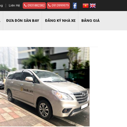
ng
Liên Hệ
0931882382
0913999979
A
ĐƯA ĐÓN SÂN BAY
ĐĂNG KÝ NHÀ XE
BẢNG GIÁ