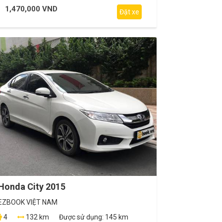
1,470,000 VND
Đặt xe
Honda City 2015
EZBOOK VIỆT NAM
4
132 km
Được sử dụng:
145 km