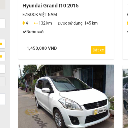
Hyundai Grand I10 2015
EZBOOK VIỆT NAM
4
132 km
Được sử dụng:
145 km
Nước suối
1,450,000 VND
Đặt xe