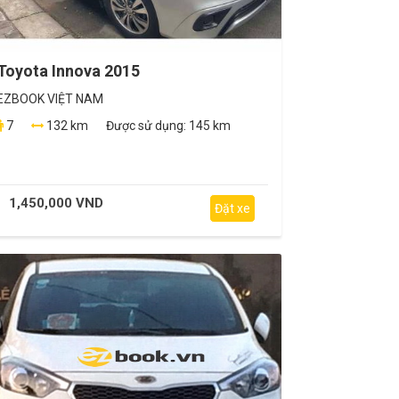
Toyota Innova 2015
EZBOOK VIỆT NAM
7
132 km
Được sử dụng:
145 km
1,450,000 VND
Đặt xe