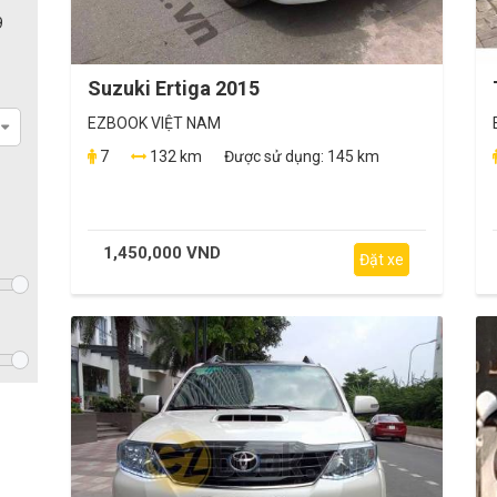
9
Suzuki Ertiga 2015
EZBOOK VIỆT NAM
7
132 km
Được sử dụng:
145 km
1,450,000 VND
Đặt xe