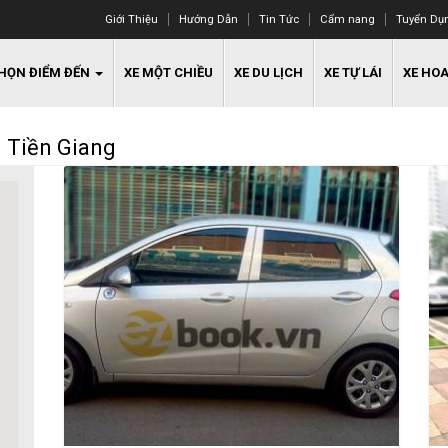
Giới Thiệu
Hướng Dẫn
Tin Tức
Cẩm nang
Tuyển Dụ
HỌN ĐIỂM ĐẾN
XE MỘT CHIỀU
XE DU LỊCH
XE TỰ LÁI
XE HO
i Tiền Giang