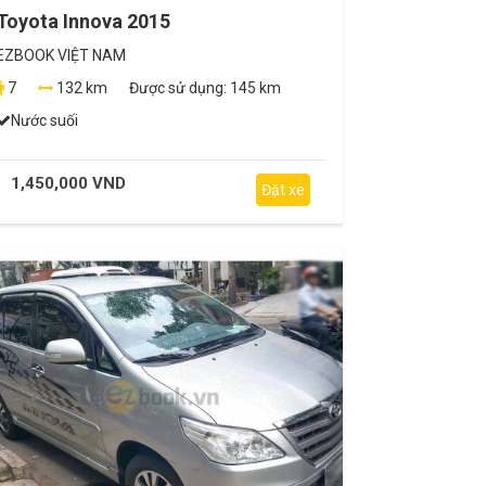
Toyota Innova 2015
EZBOOK VIỆT NAM
7
132 km
Được sử dụng:
145 km
Nước suối
1,450,000 VND
Đặt xe