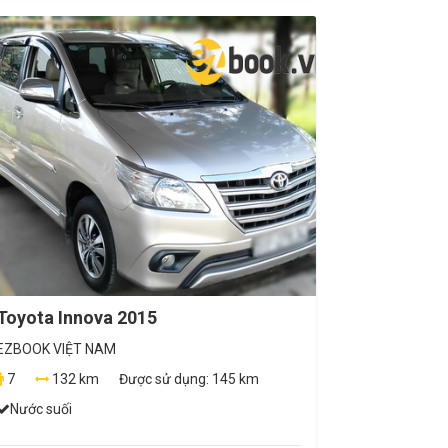
Toyota Innova 2015
EZBOOK VIỆT NAM
7
132 km
Được sử dụng:
145 km
Nước suối