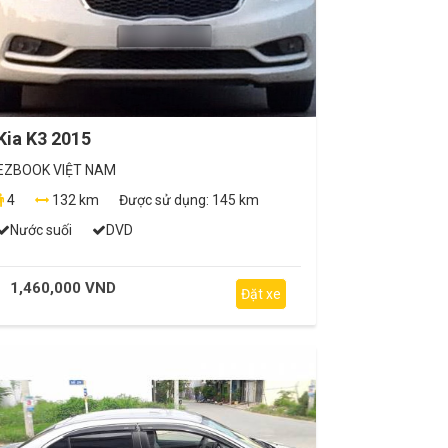
Kia K3 2015
EZBOOK VIỆT NAM
4
132 km
Được sử dụng:
145 km
Nước suối
DVD
1,460,000 VND
Đặt xe