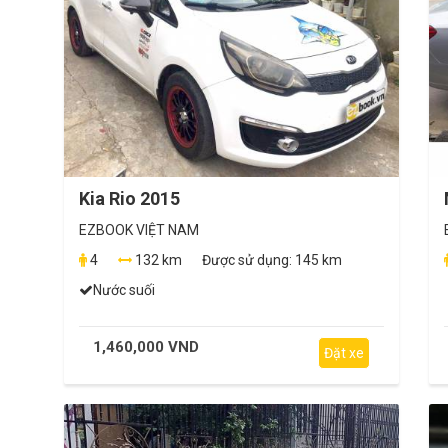
Kia Rio 2015
EZBOOK VIỆT NAM
4
132 km
Được sử dụng:
145 km
Nước suối
1,460,000 VND
Đặt xe