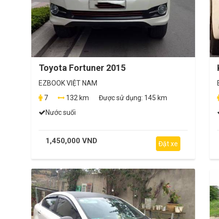
Toyota Fortuner 2015
EZBOOK VIỆT NAM
7
132 km
Được sử dụng:
145 km
Nước suối
1,450,000 VND
Đặt xe