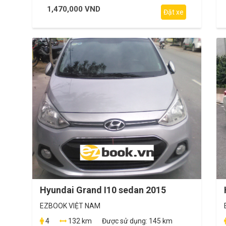
1,470,000 VND
Đặt xe
Hyundai Grand I10 sedan 2015
EZBOOK VIỆT NAM
4
132 km
Được sử dụng:
145 km