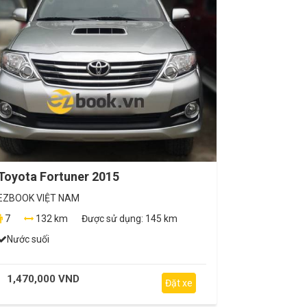
Toyota Fortuner 2015
EZBOOK VIỆT NAM
7
132 km
Được sử dụng:
145 km
Nước suối
1,470,000 VND
Đặt xe