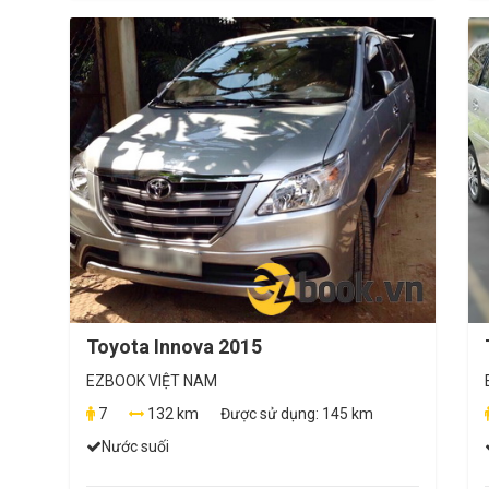
Toyota Innova 2015
EZBOOK VIỆT NAM
7
132 km
Được sử dụng:
145 km
Nước suối