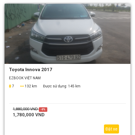
Toyota Innova 2017
EZBOOK VIỆT NAM
7
132 km
Được sử dụng:
145 km
1,880,000 VND
-6%
1,780,000 VND
Đặt xe