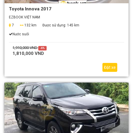
Toyota Innova 2017
EZBOOK VIỆT NAM
7
132 km
Được sử dụng:
145 km
Nước suối
1,910,000 VND
-6%
1,810,000 VND
Đặt xe