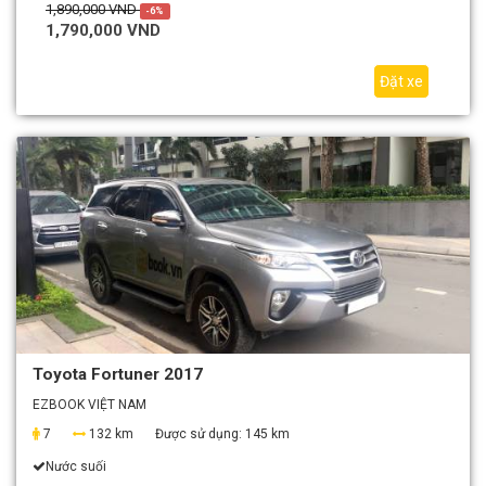
1,890,000 VND
-6%
1,790,000 VND
Đặt xe
Toyota Fortuner 2017
EZBOOK VIỆT NAM
7
132 km
Được sử dụng:
145 km
Nước suối