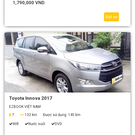
1,790,000 VND
Đặt xe
Toyota Innova 2017
EZBOOK VIỆT NAM
7
132 km
Được sử dụng:
145 km
Wifi
Nước suối
DVD