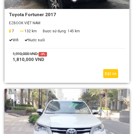
Toyota Fortuner 2017
EZBOOK VIỆT NAM
7
132 km
Được sử dụng:
145 km
Wifi
Nước suối
1,910,000 VND
-6%
1,810,000 VND
Đặt xe