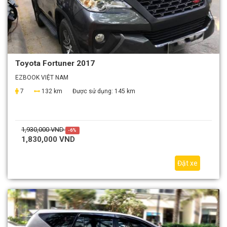
Toyota Fortuner 2017
EZBOOK VIỆT NAM
7
132 km
Được sử dụng:
145 km
1,930,000 VND
-6%
1,830,000 VND
Đặt xe