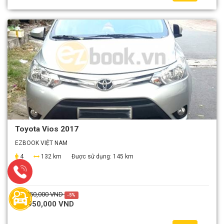
Toyota Vios 2017
EZBOOK VIỆT NAM
4
132 km
Được sử dụng:
145 km
2,050,000 VND
-5%
1,950,000 VND