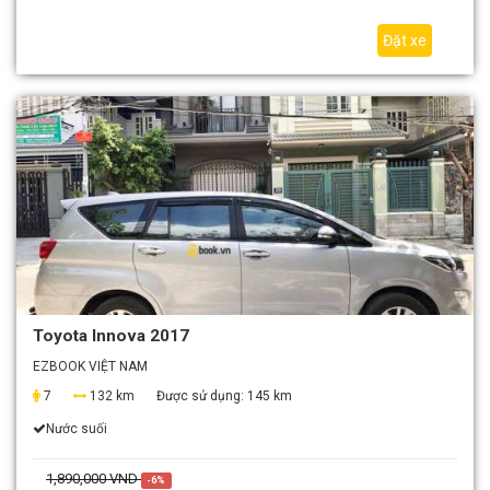
Đặt xe
Toyota Innova 2017
EZBOOK VIỆT NAM
7
132 km
Được sử dụng:
145 km
Nước suối
1,890,000 VND
-6%