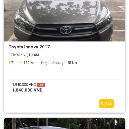
Toyota Innova 2017
EZBOOK VIỆT NAM
7
132 km
Được sử dụng:
145 km
1,940,000 VND
-6%
1,840,000 VND
Đặt xe