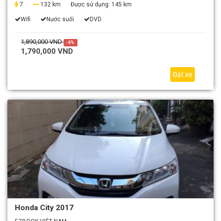
7
132 km
Được sử dụng:
145 km
Wifi
Nước suối
DVD
1,890,000 VND
-6%
1,790,000 VND
Đặt xe
Honda City 2017