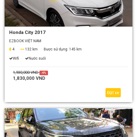
Honda City 2017
EZBOOK VIỆT NAM
4
132 km
Được sử dụng:
145 km
Wifi
Nước suối
1,930,000 VND
-6%
1,830,000 VND
Đặt xe