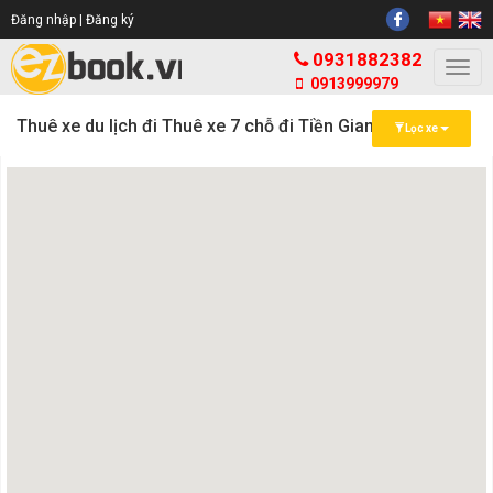
Đăng nhập |
Đăng ký
0931882382
Togg
0913999979
navi
Thuê xe du lịch đi Thuê xe 7 chỗ đi Tiền Giang
Lọc xe