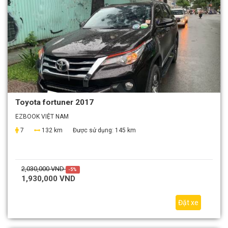
Toyota fortuner 2017
EZBOOK VIỆT NAM
7
132 km
Được sử dụng:
145 km
2,030,000 VND
-5%
1,930,000 VND
Đặt xe