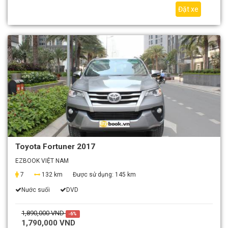
Đặt xe
Toyota Fortuner 2017
EZBOOK VIỆT NAM
7
132 km
Được sử dụng:
145 km
Nước suối
DVD
1,890,000 VND
-6%
1,790,000 VND