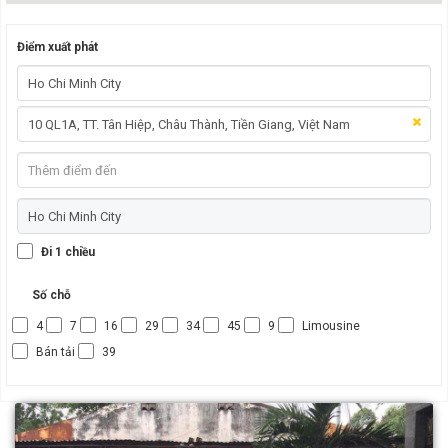
Điểm xuất phát
Đi 1 chiều
Số chỗ
4
7
16
29
34
45
9
Limousine
Bán tải
39