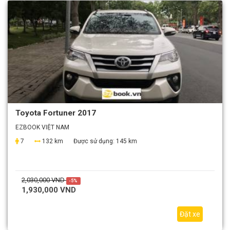
Toyota Fortuner 2017
EZBOOK VIỆT NAM
7
132 km
Được sử dụng:
145 km
2,030,000 VND
-5%
1,930,000 VND
Đặt xe