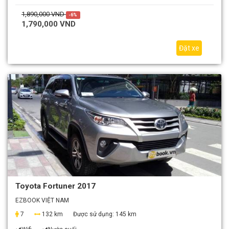
1,890,000 VND
-6%
1,790,000 VND
Đặt xe
Toyota Fortuner 2017
EZBOOK VIỆT NAM
7
132 km
Được sử dụng:
145 km