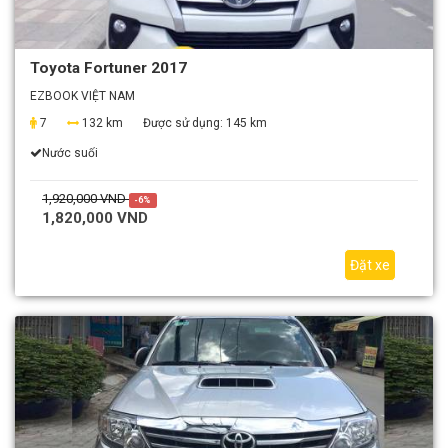
Toyota Fortuner 2017
EZBOOK VIỆT NAM
7
132 km
Được sử dụng:
145 km
Nước suối
1,920,000 VND
-6%
1,820,000 VND
Đặt xe