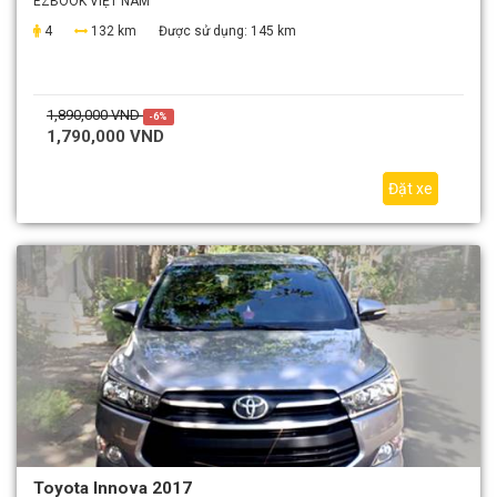
EZBOOK VIỆT NAM
4
132 km
Được sử dụng:
145 km
1,890,000 VND
-6%
1,790,000 VND
Đặt xe
Toyota Innova 2017