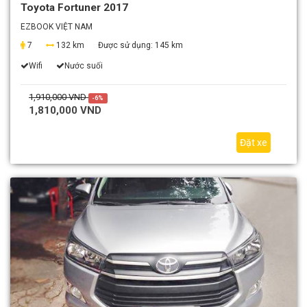
Toyota Fortuner 2017
EZBOOK VIỆT NAM
7
132 km
Được sử dụng:
145 km
Wifi
Nước suối
1,910,000 VND
-6%
1,810,000 VND
Đặt xe