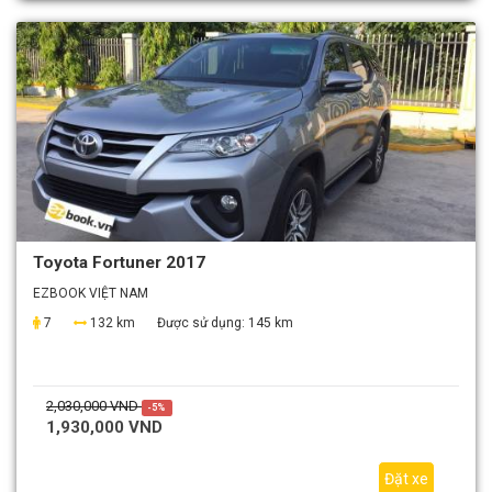
Toyota Fortuner 2017
EZBOOK VIỆT NAM
7
132 km
Được sử dụng:
145 km
2,030,000 VND
-5%
1,930,000 VND
Đặt xe