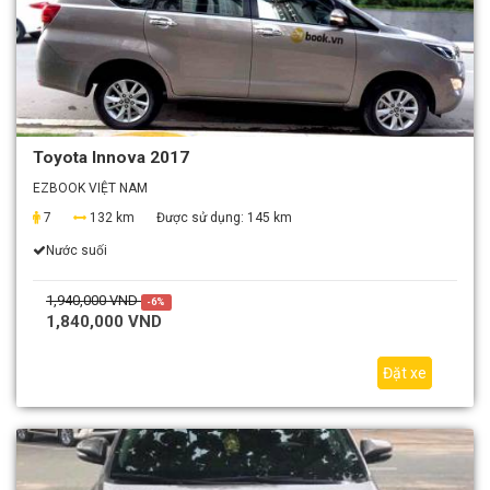
Toyota Innova 2017
EZBOOK VIỆT NAM
7
132 km
Được sử dụng:
145 km
Nước suối
1,940,000 VND
-6%
1,840,000 VND
Đặt xe