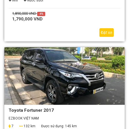
Wifi
Nước suối
1,890,000 VND
-6%
1,790,000 VND
Đặt xe
Toyota Fortuner 2017
EZBOOK VIỆT NAM
7
132 km
Được sử dụng:
145 km