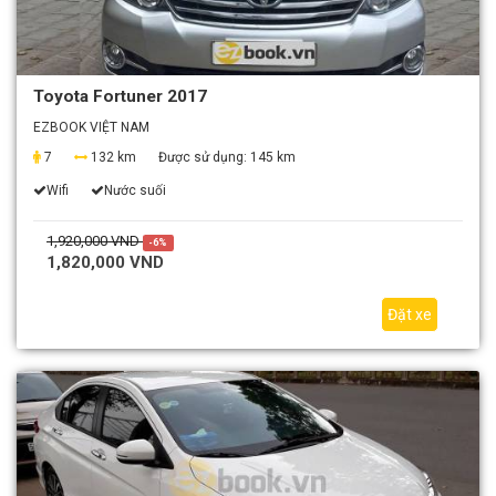
Toyota Fortuner 2017
EZBOOK VIỆT NAM
7
132 km
Được sử dụng:
145 km
Wifi
Nước suối
1,920,000 VND
-6%
1,820,000 VND
Đặt xe