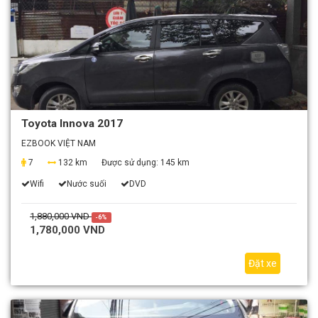
Toyota Innova 2017
EZBOOK VIỆT NAM
7
132 km
Được sử dụng:
145 km
Wifi
Nước suối
DVD
1,880,000 VND
-6%
1,780,000 VND
Đặt xe