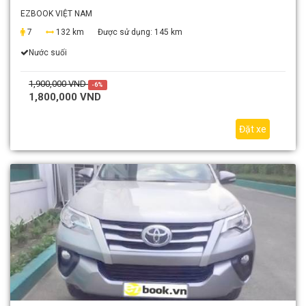
EZBOOK VIỆT NAM
7
132 km
Được sử dụng:
145 km
Nước suối
1,900,000 VND
-6%
1,800,000 VND
Đặt xe