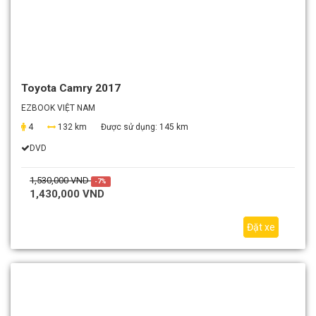
Toyota Camry 2017
EZBOOK VIỆT NAM
4
132 km
Được sử dụng:
145 km
DVD
1,530,000 VND
-7%
1,430,000 VND
Đặt xe