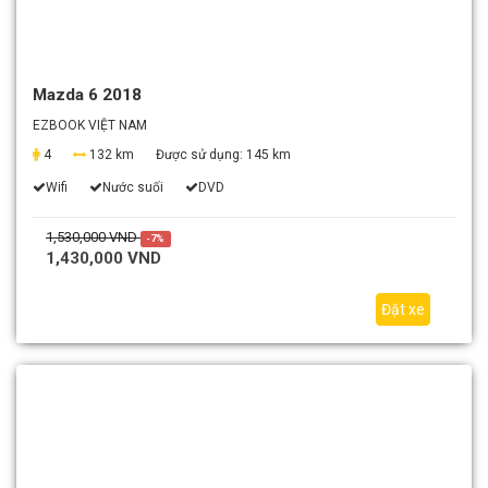
Mazda 6 2018
EZBOOK VIỆT NAM
4
132 km
Được sử dụng:
145 km
Wifi
Nước suối
DVD
1,530,000 VND
-7%
1,430,000 VND
Đặt xe