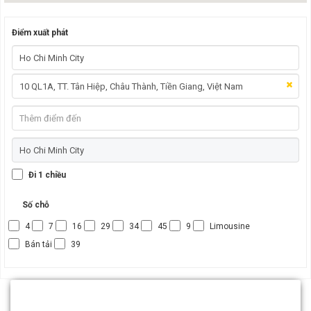
Điểm xuất phát
Đi 1 chiều
Số chỗ
4
7
16
29
34
45
9
Limousine
Bán tải
39