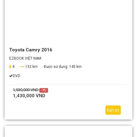
Toyota Camry 2016
EZBOOK VIỆT NAM
4
132 km
Được sử dụng:
145 km
DVD
1,530,000 VND
-7%
1,430,000 VND
Đặt xe