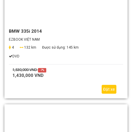
BMW 335i 2014
EZBOOK VIỆT NAM
4
132 km
Được sử dụng:
145 km
DVD
1,530,000 VND
-7%
1,430,000 VND
Đặt xe