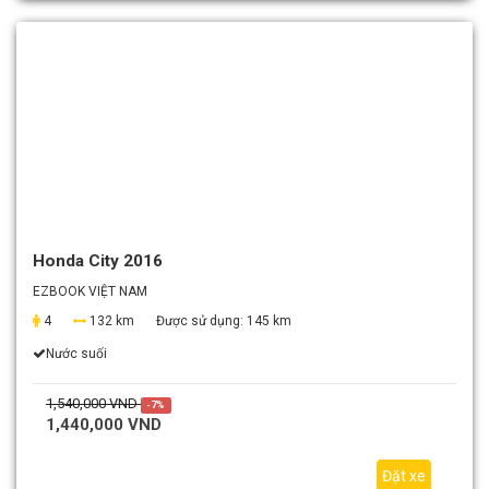
Honda City 2016
EZBOOK VIỆT NAM
4
132 km
Được sử dụng:
145 km
Nước suối
1,540,000 VND
-7%
1,440,000 VND
Đặt xe