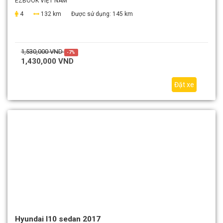
EZBOOK VIỆT NAM
4
132 km
Được sử dụng:
145 km
1,530,000 VND
-7%
1,430,000 VND
Đặt xe
Hyundai I10 sedan 2017