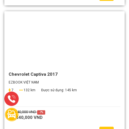
Chevrolet Captiva 2017
EZBOOK VIỆT NAM
7
132 km
Được sử dụng:
145 km
1,540,000 VND
-7%
1,440,000 VND