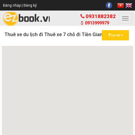
Đăng nhập |
Đăng ký
0931882382
Togg
0913999979
navi
Thuê xe du lịch đi Thuê xe 7 chỗ đi Tiền Giang
Lọc xe