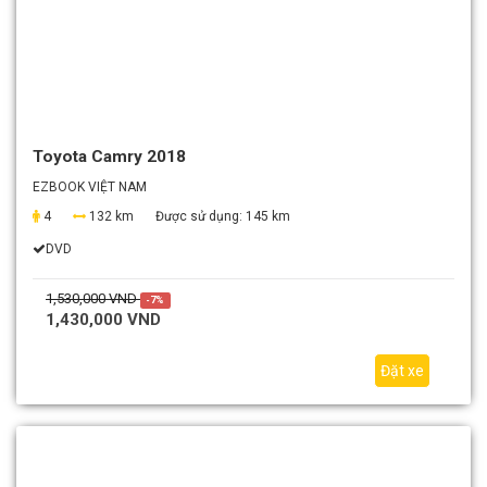
Toyota Camry 2018
EZBOOK VIỆT NAM
4
132 km
Được sử dụng:
145 km
DVD
1,530,000 VND
-7%
1,430,000 VND
Đặt xe