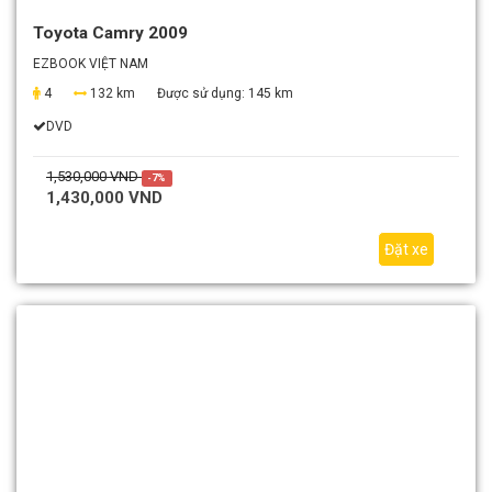
Toyota Camry 2009
EZBOOK VIỆT NAM
4
132 km
Được sử dụng:
145 km
DVD
1,530,000 VND
-7%
1,430,000 VND
Đặt xe