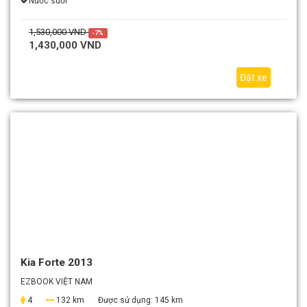
Nước suối
1,530,000 VND
-7%
1,430,000 VND
Đặt xe
Kia Forte 2013
EZBOOK VIỆT NAM
4
132 km
Được sử dụng:
145 km