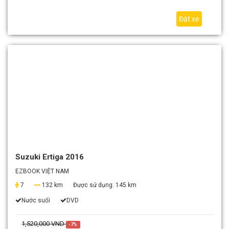
Đặt xe
Suzuki Ertiga 2016
EZBOOK VIỆT NAM
7
132 km
Được sử dụng:
145 km
Nước suối
DVD
1,520,000 VND
-7%