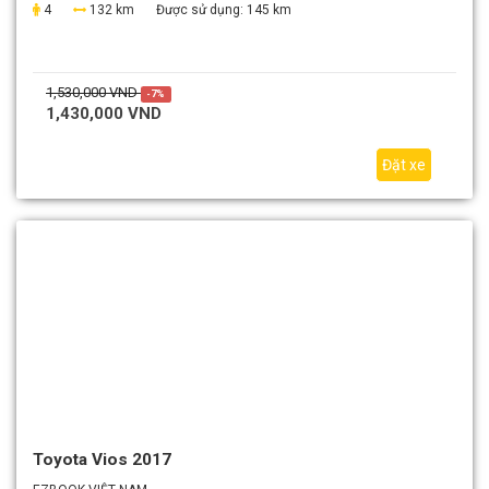
4
132 km
Được sử dụng:
145 km
1,530,000 VND
-7%
1,430,000 VND
Đặt xe
Toyota Vios 2017