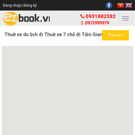
Đăng nhập |
Đăng ký
0931882382
Togg
0913999979
navi
Thuê xe du lịch đi Thuê xe 7 chỗ đi Tiền Giang
Lọc xe