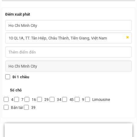
Điểm xuất phát
Đi 1 chiều
Số chỗ
4
7
16
29
34
45
9
Limousine
Bán tải
39