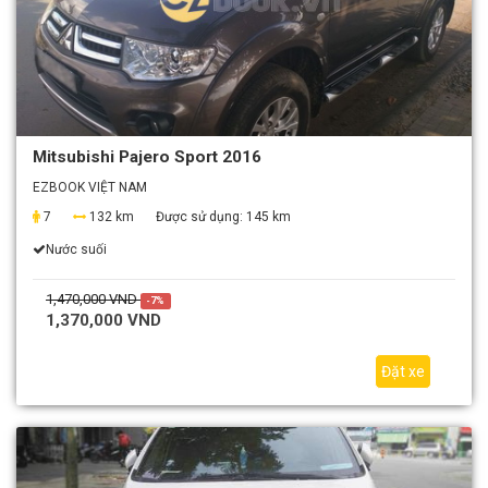
Mitsubishi Pajero Sport 2016
EZBOOK VIỆT NAM
7
132 km
Được sử dụng:
145 km
Nước suối
1,470,000 VND
-7%
1,370,000 VND
Đặt xe