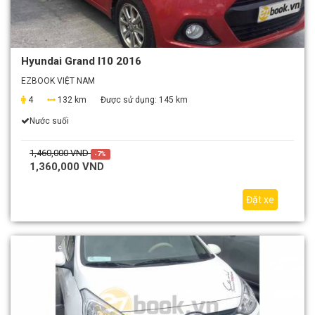
Hyundai Grand I10 2016
EZBOOK VIỆT NAM
4
132 km
Được sử dụng:
145 km
Nước suối
1,460,000 VND
-7%
1,360,000 VND
Đặt xe