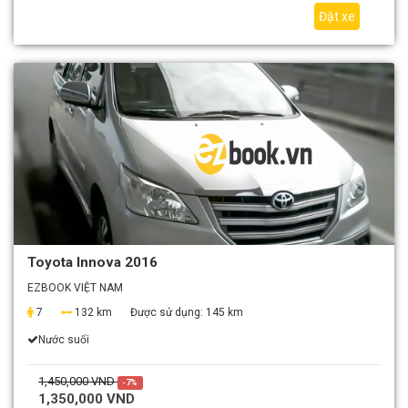
Đặt xe
Toyota Innova 2016
EZBOOK VIỆT NAM
7
132 km
Được sử dụng:
145 km
Nước suối
1,450,000 VND
-7%
1,350,000 VND