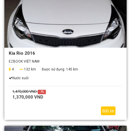
Kia Rio 2016
EZBOOK VIỆT NAM
4
132 km
Được sử dụng:
145 km
Nước suối
1,470,000 VND
-7%
1,370,000 VND
Đặt xe