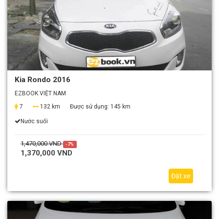
Kia Rondo 2016
EZBOOK VIỆT NAM
7
132 km
Được sử dụng:
145 km
Nước suối
1,470,000 VND
-7%
1,370,000 VND
Đặt xe