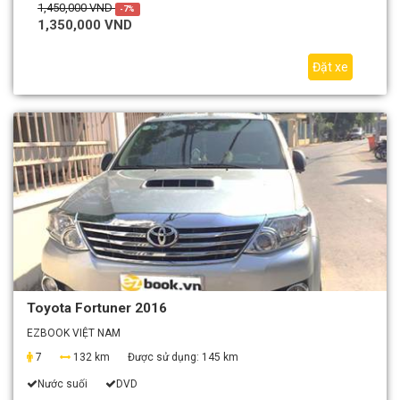
1,450,000 VND
-7%
1,350,000 VND
Đặt xe
Toyota Fortuner 2016
EZBOOK VIỆT NAM
7
132 km
Được sử dụng:
145 km
Nước suối
DVD