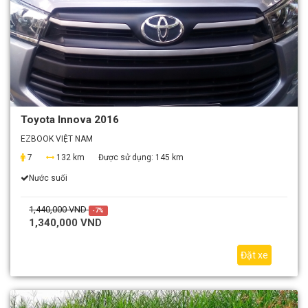
Toyota Innova 2016
EZBOOK VIỆT NAM
7
132 km
Được sử dụng:
145 km
Nước suối
1,440,000 VND
-7%
1,340,000 VND
Đặt xe