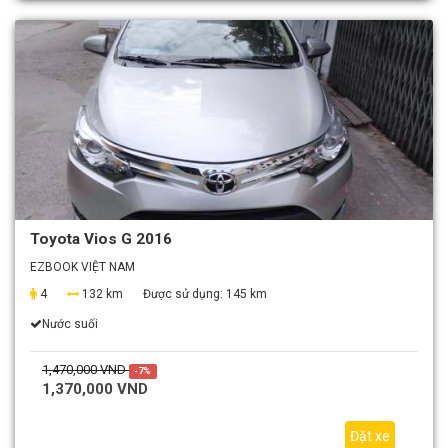
Toyota Vios G 2016
EZBOOK VIỆT NAM
4
132 km
Được sử dụng:
145 km
Nước suối
1,470,000 VND
-7%
1,370,000 VND
Đặt xe