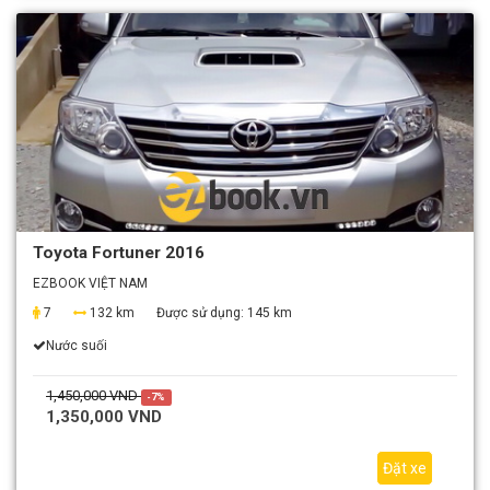
Toyota Fortuner 2016
EZBOOK VIỆT NAM
7
132 km
Được sử dụng:
145 km
Nước suối
1,450,000 VND
-7%
1,350,000 VND
Đặt xe