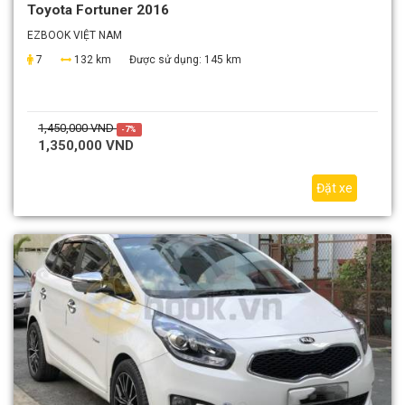
Toyota Fortuner 2016
EZBOOK VIỆT NAM
7
132 km
Được sử dụng:
145 km
1,450,000 VND
-7%
1,350,000 VND
Đặt xe