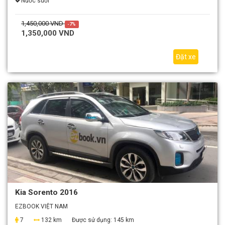
Nước suối
1,450,000 VND
-7%
1,350,000 VND
Đặt xe
Kia Sorento 2016
EZBOOK VIỆT NAM
7
132 km
Được sử dụng:
145 km