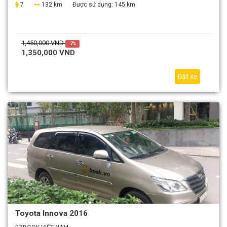
7
132 km
Được sử dụng:
145 km
1,450,000 VND
-7%
1,350,000 VND
Đặt xe
Toyota Innova 2016