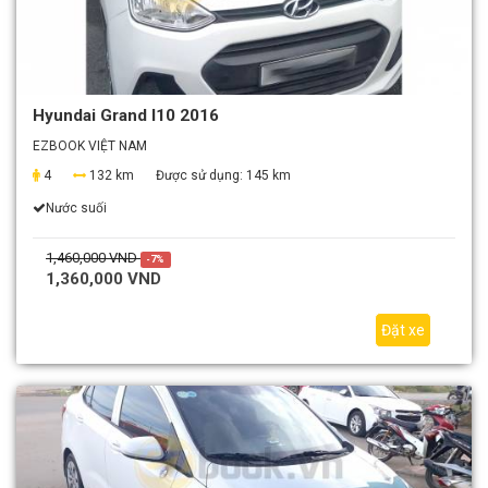
Hyundai Grand I10 2016
EZBOOK VIỆT NAM
4
132 km
Được sử dụng:
145 km
Nước suối
1,460,000 VND
-7%
1,360,000 VND
Đặt xe