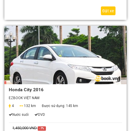
Đặt xe
Honda City 2016
EZBOOK VIỆT NAM
4
132 km
Được sử dụng:
145 km
Nước suối
DVD
1,450,000 VND
-7%