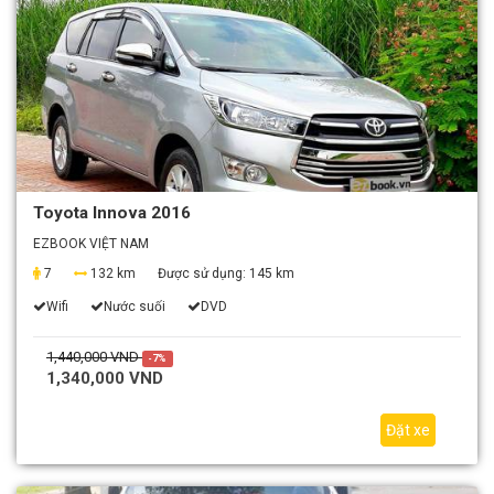
Toyota Innova 2016
EZBOOK VIỆT NAM
7
132 km
Được sử dụng:
145 km
Wifi
Nước suối
DVD
1,440,000 VND
-7%
1,340,000 VND
Đặt xe