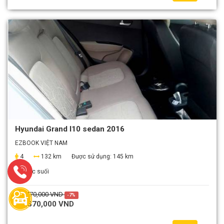
Hyundai Grand I10 sedan 2016
EZBOOK VIỆT NAM
4
132 km
Được sử dụng:
145 km
Nước suối
1,470,000 VND
-7%
1,370,000 VND