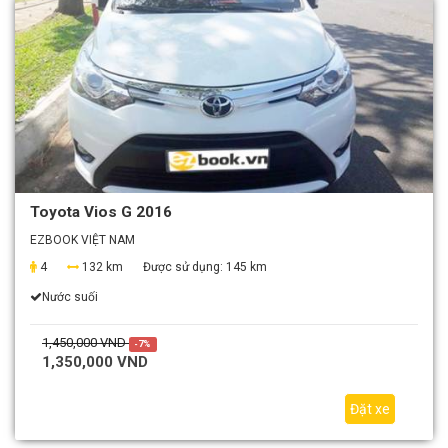
Toyota Vios G 2016
EZBOOK VIỆT NAM
4
132 km
Được sử dụng:
145 km
Nước suối
1,450,000 VND
-7%
1,350,000 VND
Đặt xe