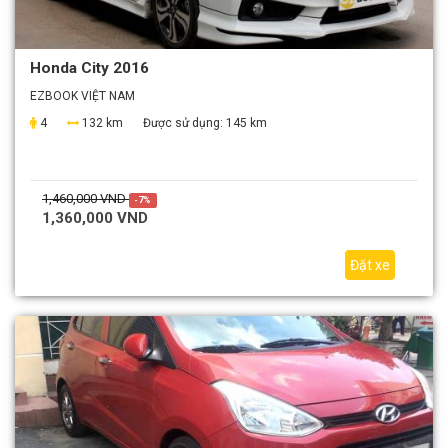
Honda City 2016
EZBOOK VIỆT NAM
4
132 km
Được sử dụng:
145 km
1,460,000 VND
-7%
1,360,000 VND
Đặt xe