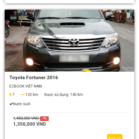
Toyota Fortuner 2016
EZBOOK VIỆT NAM
7
132 km
Được sử dụng:
145 km
Nước suối
1,450,000 VND
-7%
1,350,000 VND
Đặt xe