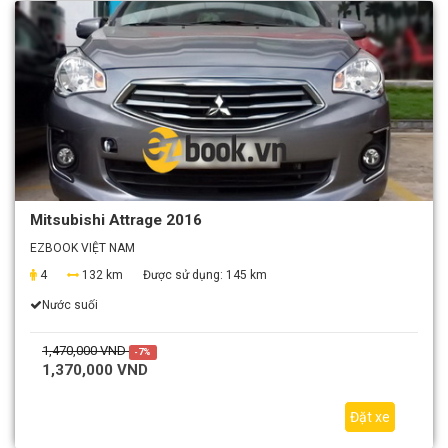
Mitsubishi Attrage 2016
EZBOOK VIỆT NAM
4
132 km
Được sử dụng:
145 km
Nước suối
1,470,000 VND
-7%
1,370,000 VND
Đặt xe