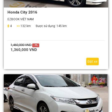
Honda City 2016
EZBOOK VIỆT NAM
4
132 km
Được sử dụng:
145 km
1,460,000 VND
-7%
1,360,000 VND
Đặt xe