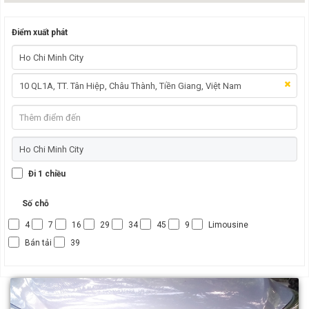
Điểm xuất phát
Đi 1 chiều
Số chỗ
4
7
16
29
34
45
9
Limousine
Bán tải
39