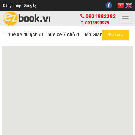
Đăng nhập |
Đăng ký
0931882382
Togg
0913999979
navi
Thuê xe du lịch đi Thuê xe 7 chỗ đi Tiền Giang
Lọc xe