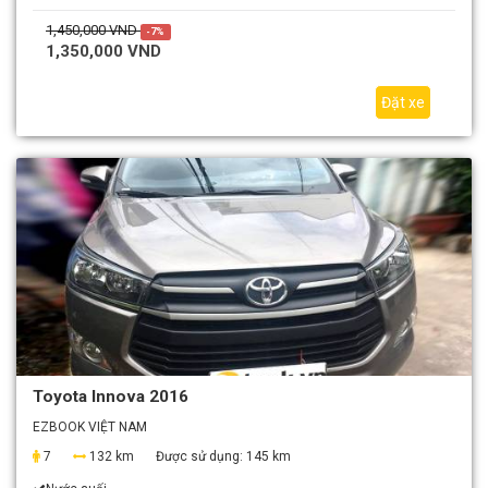
1,450,000 VND
-7%
1,350,000 VND
Đặt xe
Toyota Innova 2016
EZBOOK VIỆT NAM
7
132 km
Được sử dụng:
145 km