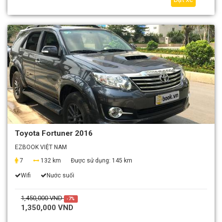
Toyota Fortuner 2016
EZBOOK VIỆT NAM
7
132 km
Được sử dụng:
145 km
Wifi
Nước suối
1,450,000 VND
-7%
1,350,000 VND