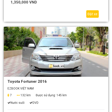
1,350,000 VND
Đặt xe
Toyota Fortuner 2016
EZBOOK VIỆT NAM
7
132 km
Được sử dụng:
145 km
Nước suối
DVD