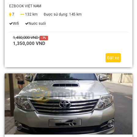
EZBOOK VIỆT NAM
7
132 km
Được sử dụng:
145 km
Wifi
Nước suối
1,450,000 VND
-7%
1,350,000 VND
Đặt xe