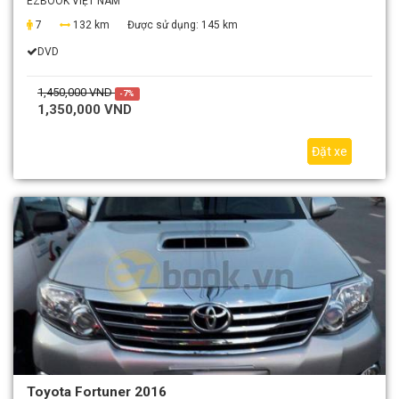
EZBOOK VIỆT NAM
7
132 km
Được sử dụng:
145 km
DVD
1,450,000 VND
-7%
1,350,000 VND
Đặt xe
Toyota Fortuner 2016