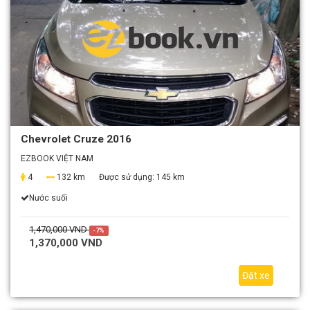
Chevrolet Cruze 2016
EZBOOK VIỆT NAM
4
132 km
Được sử dụng:
145 km
Nước suối
1,470,000 VND
-7%
1,370,000 VND
Đặt xe