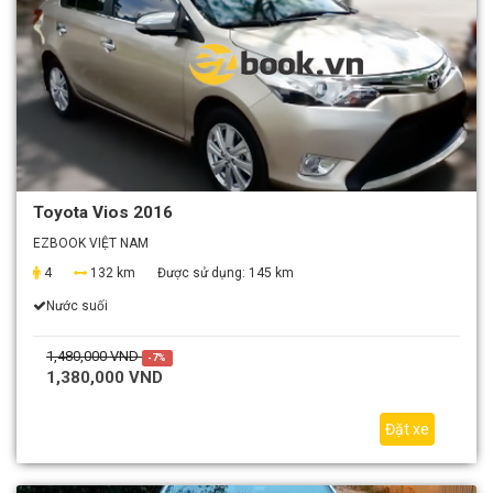
Toyota Vios 2016
EZBOOK VIỆT NAM
4
132 km
Được sử dụng:
145 km
Nước suối
1,480,000 VND
-7%
1,380,000 VND
Đặt xe