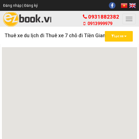
Đăng nhập |
Đăng ký
0931882382
Togg
0913999979
navi
Thuê xe du lịch đi Thuê xe 7 chỗ đi Tiền Giang
Lọc xe