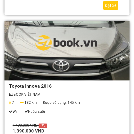
Đặt xe
Toyota Innova 2016
EZBOOK VIỆT NAM
7
132 km
Được sử dụng:
145 km
Wifi
Nước suối
1,490,000 VND
-7%
1,390,000 VND