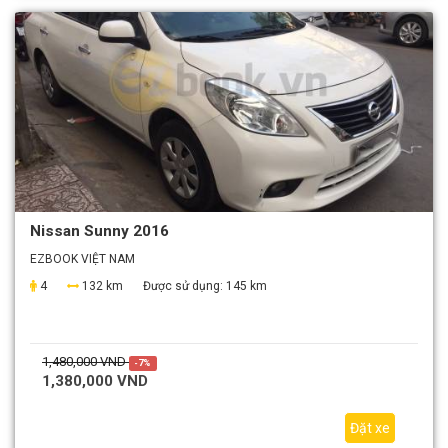
Nissan Sunny 2016
EZBOOK VIỆT NAM
4
132 km
Được sử dụng:
145 km
1,480,000 VND
-7%
1,380,000 VND
Đặt xe