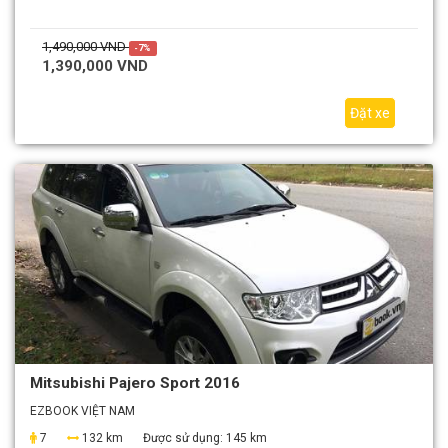
1,490,000 VND
-7%
1,390,000 VND
Đặt xe
Mitsubishi Pajero Sport 2016
EZBOOK VIỆT NAM
7
132 km
Được sử dụng:
145 km