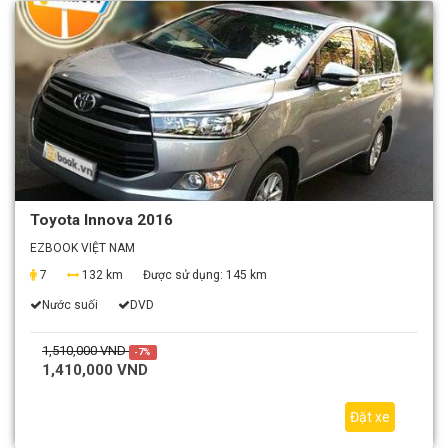
Toyota Innova 2016
EZBOOK VIỆT NAM
7
132 km
Được sử dụng:
145 km
Nước suối
DVD
1,510,000 VND
-7%
1,410,000 VND
Đặt xe