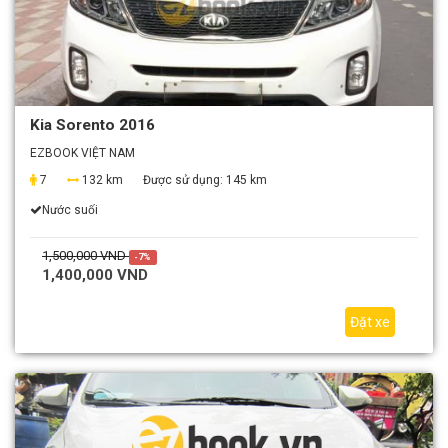
Kia Sorento 2016
EZBOOK VIỆT NAM
7
132 km
Được sử dụng:
145 km
Nước suối
1,500,000 VND
-7%
1,400,000 VND
Đặt xe