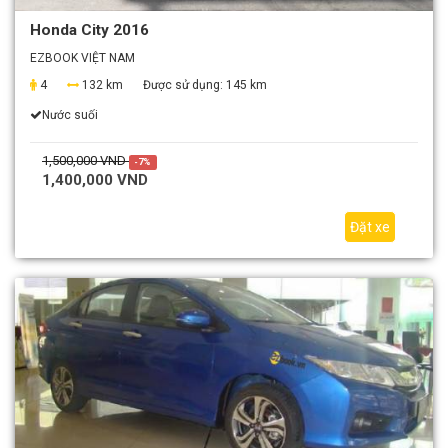
Honda City 2016
EZBOOK VIỆT NAM
4
132 km
Được sử dụng:
145 km
Nước suối
1,500,000 VND
-7%
1,400,000 VND
Đặt xe