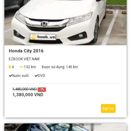
Honda City 2016
EZBOOK VIỆT NAM
4
132 km
Được sử dụng:
145 km
Nước suối
DVD
1,480,000 VND
-7%
1,380,000 VND
Đặt xe