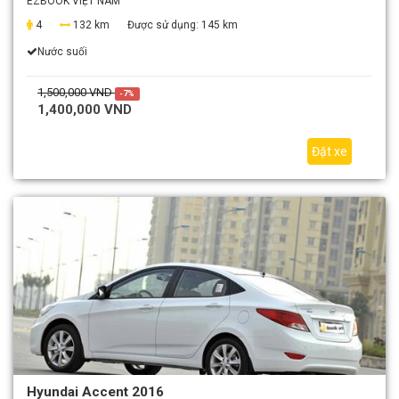
EZBOOK VIỆT NAM
4
132 km
Được sử dụng:
145 km
Nước suối
1,500,000 VND
-7%
1,400,000 VND
Đặt xe
Hyundai Accent 2016