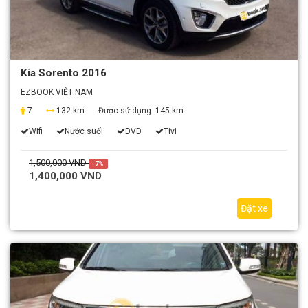
Kia Sorento 2016
EZBOOK VIỆT NAM
7
132 km
Được sử dụng:
145 km
Wifi
Nước suối
DVD
Tivi
1,500,000 VND
-7%
1,400,000 VND
Đặt xe