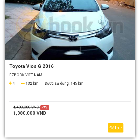
Toyota Vios G 2016
EZBOOK VIỆT NAM
4
132 km
Được sử dụng:
145 km
1,480,000 VND
-7%
1,380,000 VND
Đặt xe