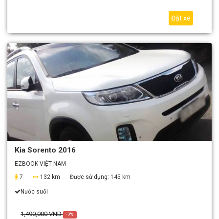
Đặt xe
Kia Sorento 2016
EZBOOK VIỆT NAM
7
132 km
Được sử dụng:
145 km
Nước suối
1,490,000 VND
-7%