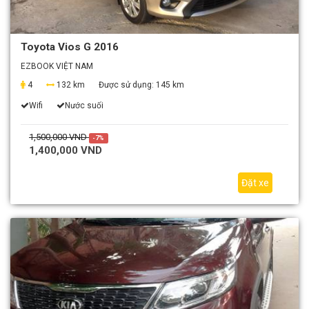
Toyota Vios G 2016
EZBOOK VIỆT NAM
4
132 km
Được sử dụng:
145 km
Wifi
Nước suối
1,500,000 VND
-7%
1,400,000 VND
Đặt xe