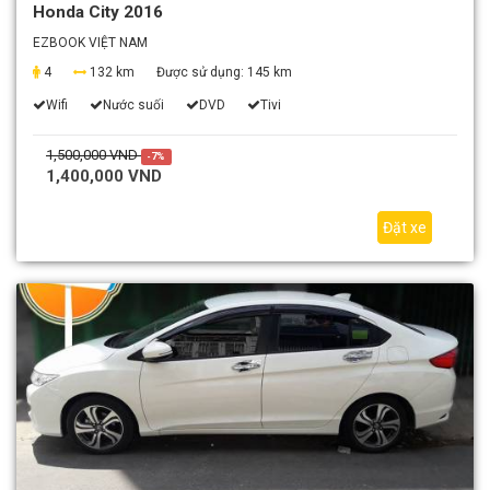
Honda City 2016
EZBOOK VIỆT NAM
4
132 km
Được sử dụng:
145 km
Wifi
Nước suối
DVD
Tivi
1,500,000 VND
-7%
1,400,000 VND
Đặt xe