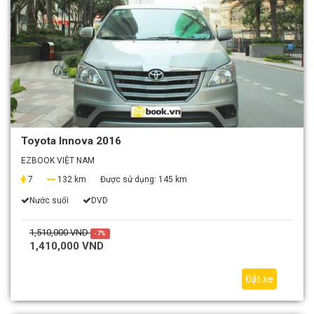
Toyota Innova 2016
EZBOOK VIỆT NAM
7
132 km
Được sử dụng:
145 km
Nước suối
DVD
1,510,000 VND
-7%
1,410,000 VND
Đặt xe