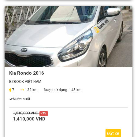
Kia Rondo 2016
EZBOOK VIỆT NAM
7
132 km
Được sử dụng:
145 km
Nước suối
1,510,000 VND
-7%
1,410,000 VND
Đặt xe