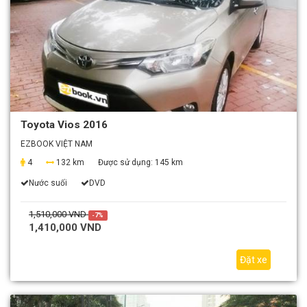
Toyota Vios 2016
EZBOOK VIỆT NAM
4
132 km
Được sử dụng:
145 km
Nước suối
DVD
1,510,000 VND
-7%
1,410,000 VND
Đặt xe