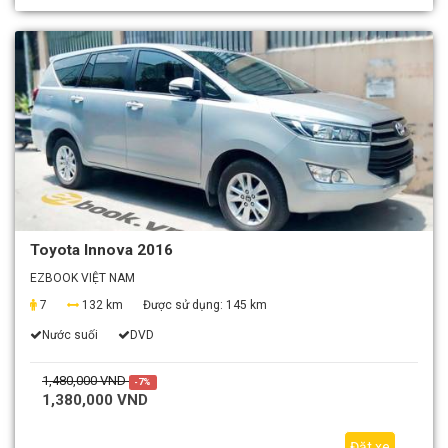
Toyota Innova 2016
EZBOOK VIỆT NAM
7
132 km
Được sử dụng:
145 km
Nước suối
DVD
1,480,000 VND
-7%
1,380,000 VND
Đặt xe