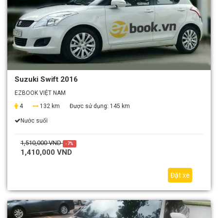
Suzuki Swift 2016
EZBOOK VIỆT NAM
4
132 km
Được sử dụng:
145 km
Nước suối
1,510,000 VND
-7%
1,410,000 VND
Đặt xe