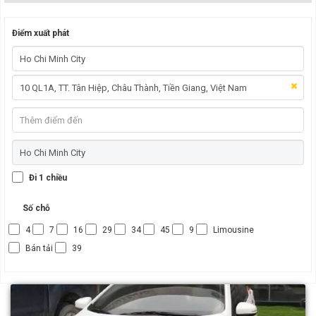
Điểm xuất phát
Đi 1 chiều
Số chỗ
4
7
16
29
34
45
9
Limousine
Bán tải
39