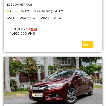
EZBOOK VIỆT NAM
4
132 km
Được sử dụng:
145 km
Wifi
Nước suối
DVD
Tivi
1,500,000 VND
-7%
1,400,000 VND
Đặt xe