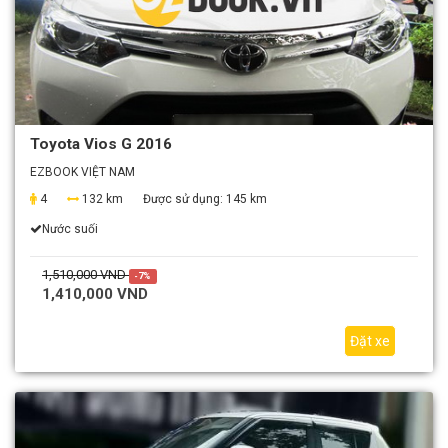
Toyota Vios G 2016
EZBOOK VIỆT NAM
4
132 km
Được sử dụng:
145 km
Nước suối
1,510,000 VND
-7%
1,410,000 VND
Đặt xe