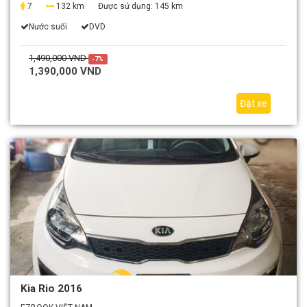
7
132 km
Được sử dụng:
145 km
Nước suối
DVD
1,490,000 VND
-7%
1,390,000 VND
Đặt xe
Kia Rio 2016