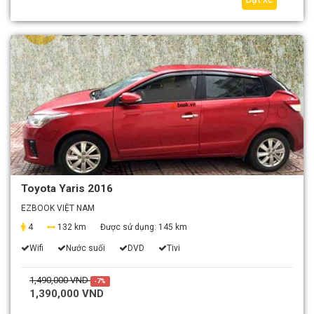
Toyota Yaris 2016
EZBOOK VIỆT NAM
4
132 km
Được sử dụng:
145 km
Wifi
Nước suối
DVD
Tivi
1,490,000 VND
-7%
1,390,000 VND