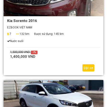
Kia Sorento 2016
EZBOOK VIỆT NAM
7
132 km
Được sử dụng:
145 km
Nước suối
1,500,000 VND
-7%
1,400,000 VND
Đặt xe