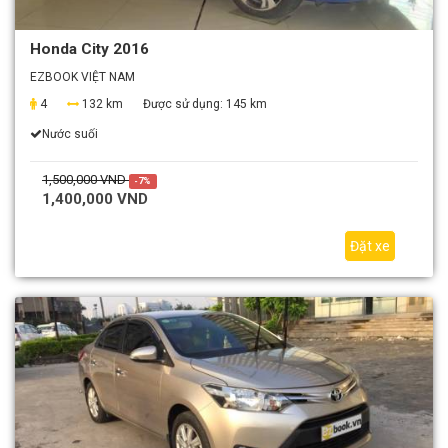
Honda City 2016
EZBOOK VIỆT NAM
4
132 km
Được sử dụng:
145 km
Nước suối
1,500,000 VND
-7%
1,400,000 VND
Đặt xe