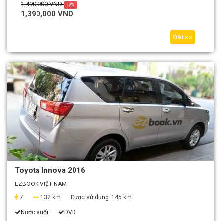
1,490,000 VND
-7%
1,390,000 VND
Đặt xe
Toyota Innova 2016
EZBOOK VIỆT NAM
7
132 km
Được sử dụng:
145 km
Nước suối
DVD