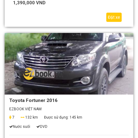
1,390,000 VND
Đặt xe
Toyota Fortuner 2016
EZBOOK VIỆT NAM
7
132 km
Được sử dụng:
145 km
Nước suối
DVD