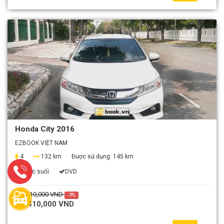
Honda City 2016
EZBOOK VIỆT NAM
4
132 km
Được sử dụng:
145 km
Nước suối
DVD
1,510,000 VND
-7%
1,410,000 VND