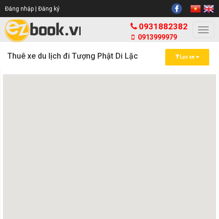
Đăng nhập |
Đăng ký
0931882382
Togg
0913999979
navi
Thuê xe du lịch đi Tượng Phật Di Lặc
Lọc xe