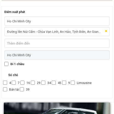
Điểm xuất phát
Đi 1 chiều
Số chỗ
4
7
16
29
34
45
9
Limousine
Bán tải
39