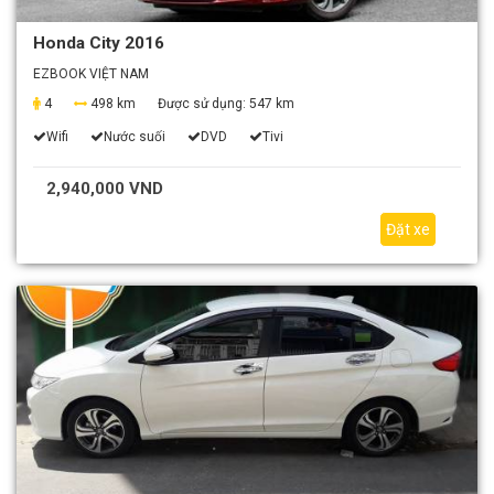
Honda City 2016
EZBOOK VIỆT NAM
4
498 km
Được sử dụng:
547 km
Wifi
Nước suối
DVD
Tivi
2,940,000 VND
Đặt xe