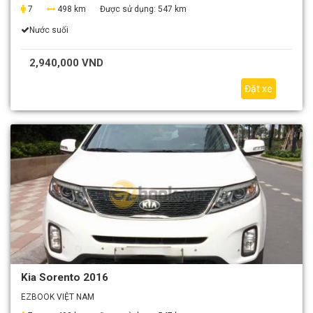
7
498 km
Được sử dụng:
547 km
Nước suối
2,940,000 VND
Đặt xe
Kia Sorento 2016
EZBOOK VIỆT NAM