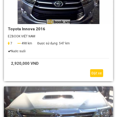
Toyota Innova 2016
EZBOOK VIỆT NAM
7
498 km
Được sử dụng:
547 km
Nước suối
2,920,000 VND
Đặt xe