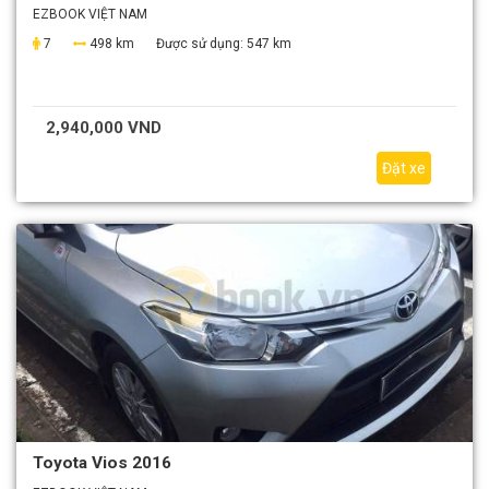
EZBOOK VIỆT NAM
7
498 km
Được sử dụng:
547 km
2,940,000 VND
Đặt xe
Toyota Vios 2016