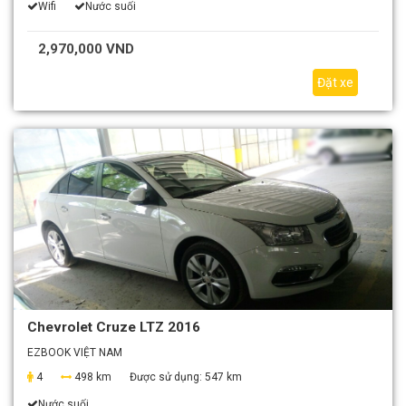
Wifi
Nước suối
2,970,000 VND
Đặt xe
Chevrolet Cruze LTZ 2016
EZBOOK VIỆT NAM
4
498 km
Được sử dụng:
547 km
Nước suối