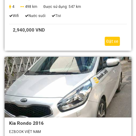
4
498 km
Được sử dụng:
547 km
Wifi
Nước suối
Tivi
2,940,000 VND
Đặt xe
Kia Rondo 2016
EZBOOK VIỆT NAM