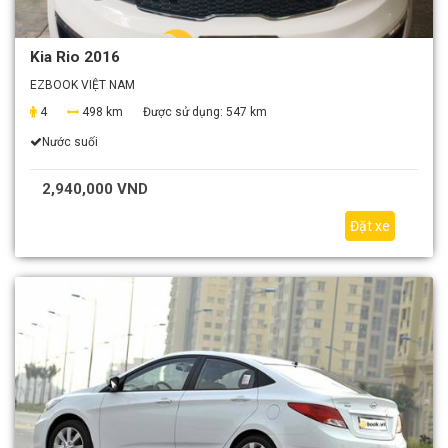
Kia Rio 2016
EZBOOK VIỆT NAM
4
498 km
Được sử dụng:
547 km
Nước suối
2,940,000 VND
Đặt xe