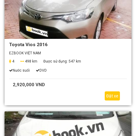
Toyota Vios 2016
EZBOOK VIỆT NAM
4
498 km
Được sử dụng:
547 km
Nước suối
DVD
2,920,000 VND
Đặt xe