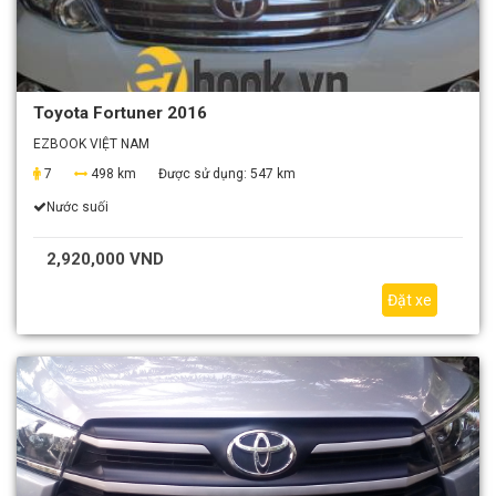
Toyota Fortuner 2016
EZBOOK VIỆT NAM
7
498 km
Được sử dụng:
547 km
Nước suối
2,920,000 VND
Đặt xe