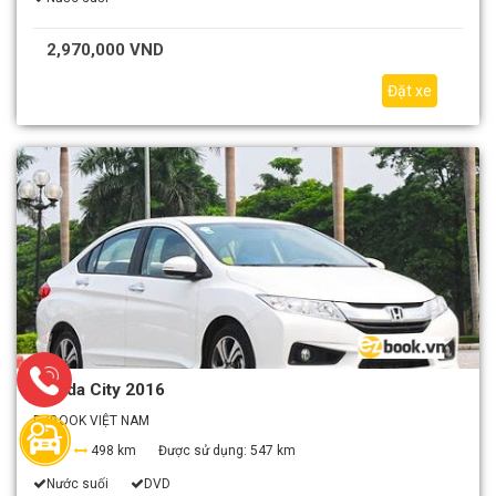
2,970,000 VND
Đặt xe
Honda City 2016
EZBOOK VIỆT NAM
4
498 km
Được sử dụng:
547 km
Nước suối
DVD