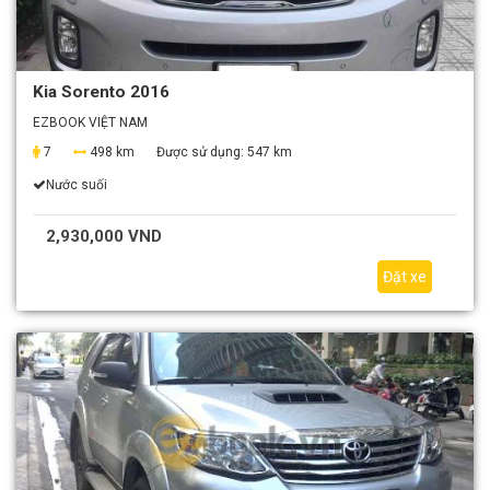
Kia Sorento 2016
EZBOOK VIỆT NAM
7
498 km
Được sử dụng:
547 km
Nước suối
2,930,000 VND
Đặt xe