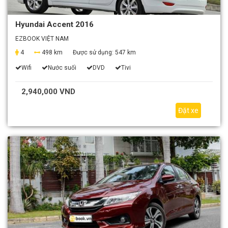
Hyundai Accent 2016
EZBOOK VIỆT NAM
4
498 km
Được sử dụng:
547 km
Wifi
Nước suối
DVD
Tivi
2,940,000 VND
Đặt xe