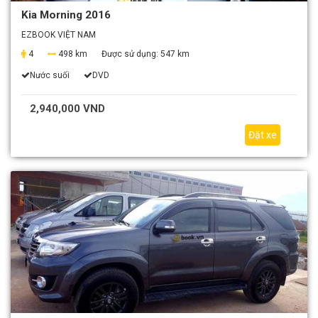
Kia Morning 2016
EZBOOK VIỆT NAM
4
498 km
Được sử dụng:
547 km
Nước suối
DVD
2,940,000 VND
Đặt xe