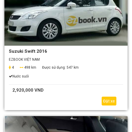
Suzuki Swift 2016
EZBOOK VIỆT NAM
4
498 km
Được sử dụng:
547 km
Nước suối
2,920,000 VND
Đặt xe