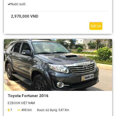
Nước suối
2,970,000 VND
Đặt xe
Toyota Fortuner 2016
EZBOOK VIỆT NAM
7
498 km
Được sử dụng:
547 km