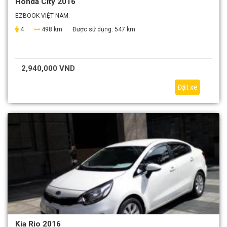
Honda City 2016
EZBOOK VIỆT NAM
4
498 km
Được sử dụng:
547 km
2,940,000 VND
Đặt xe
Kia Rio 2016