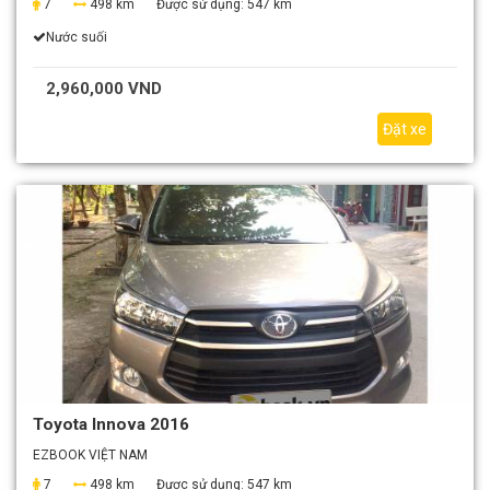
7
498 km
Được sử dụng:
547 km
Nước suối
2,960,000 VND
Đặt xe
Toyota Innova 2016
EZBOOK VIỆT NAM
7
498 km
Được sử dụng:
547 km