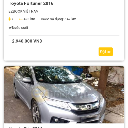
Toyota Fortuner 2016
EZBOOK VIỆT NAM
7
498 km
Được sử dụng:
547 km
Nước suối
2,940,000 VND
Đặt xe