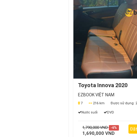
Toyota Innova 2020
EZBOOK VIỆT NAM
7
216 km
Được sử dụng:
2
Nước suối
DVD
1,790,000 VND
-6%
Đặt
1,690,000 VND