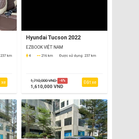
Hyundai Tucson 2022
EZBOOK VIỆT NAM
237 km
4
216 km
Được sử dụng:
237 km
1,710,000 VND
-6%
 xe
Đặt xe
1,610,000 VND