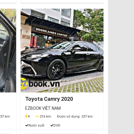
Toyota Camry 2020
EZBOOK VIỆT NAM
37 km
4
216 km
Được sử dụng:
237 km
Nước suối
DVD