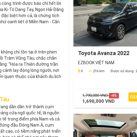
 công trình được báo chí hết lời
a Ki-Tô Dang Tay, Ngọn Hải Đăng
i đặc biệt hơn cả, là chứng tích
 khứ oanh liệt ở Miền Nam - Căn
 không chỉ tồn tại ở trên phim
Toyota Avanza 2022
 Hồ Tràm Vũng Tàu, chắc chắn
EZBOOK VIỆT NAM
rằng: “Hóa ra Thiên đường trần
ng cảnh lay động lòng người, nơi
0
216 km
Được sử dụng:
2
n quen thuộc của khách du lịch
1,790,000 VND
-6%
Đặt
 Tàu
1,690,000 VND
đang dần dần trở thành cụm
cảng cửa ngõ quốc tế, là nguồn
h tế trọng điểm phía Nam và cả
ợi đứng đầu Đông Nam Á, cụm
ất cao, có tiềm năng phát triển