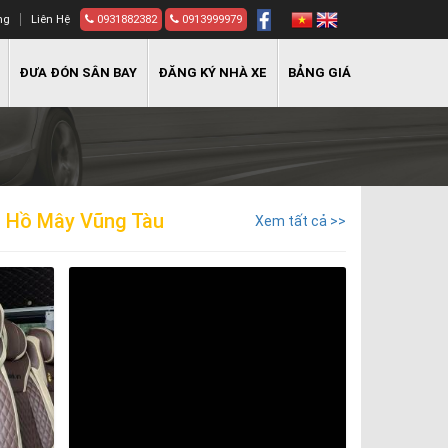
ng
Liên Hệ
0931882382
0913999979
ĐƯA ĐÓN SÂN BAY
ĐĂNG KÝ NHÀ XE
BẢNG GIÁ
h Hồ Mây Vũng Tàu
Xem tất cả >>