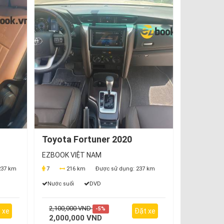
Toyota Fortuner 2020
EZBOOK VIỆT NAM
37 km
7
216 km
Được sử dụng:
237 km
Nước suối
DVD
2,100,000 VND
-5%
 xe
Đặt xe
2,000,000 VND