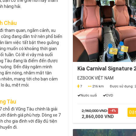
u, bạn có thể ghé nơi này tham
h hàng hải.
nh Châu
 đi tham quan, ngắm cảnh, xu
 cũng đang dần trở nên phổ biến
ần làm việc tất bật theo guồng
ũng muốn có khoảng thời gian
ối tuần. Có lẽ vì vậy mà suối
ng Tàu đang là điểm đến được
 chuộng. Đến đây ngâm mình
Kia Carnival Signature 
áng ấm nóng, nhắm mắt tận
EZBOOK VIỆT NAM
n nhiên, mang tới cho bạn cảm
i lo âu, mệt mỏi.
7
216 km
Được sử dụng:
2
Nước suối
DVD
ũng Tàu
 chỗ đi Vũng Tàu chính là giải
2,960,000 VND
-4%
Đặt
gười đánh giá phù hợp. Dòng xe 7
2,860,000 VND
h cho gia đình với đầy đủ tiện
chuyến đi.