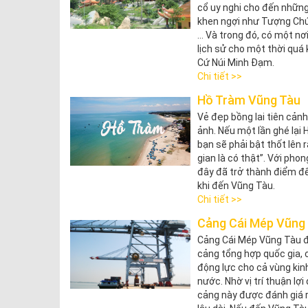
cổ uy nghi cho đến những
khen ngợi như Tượng Chú
... Và trong đó, có một nơ
lịch sử cho một thời quá
Cứ Núi Minh Đạm.
Chi tiết >>
Hồ Tràm Vũng Tàu
Vẻ đẹp bồng lai tiên cảnh
ảnh. Nếu một lần ghé lại
bạn sẽ phải bật thốt lên 
gian là có thật”. Với pho
đây đã trở thành điểm đế
khi đến Vũng Tàu.
Chi tiết >>
Cảng Cái Mép Vũng
Cảng Cái Mép Vũng Tàu 
cảng tổng hợp quốc gia, 
động lực cho cả vùng kin
nước. Nhờ vị trí thuận l
cảng này được đánh giá r