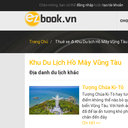
Chào mừng, bạn có thể
đăng nhập
hoặc
tạo tài khoản
CHỌ
Trang Chủ
Thuê xe đi Khu Du lịch Hồ Mây Vũng Tàu
Khu Du Lịch Hồ Mây Vũng Tàu
Địa danh du lịch khác
Tượng Chúa Ki-Tô
Tượng Chúa Ki-Tô hay tư
điểm không thể nào bỏ q
biển Vũng Tàu. Với hình ả
đã để lại ấn tượng khó ph
chân đến đây.
Chi tiết >>