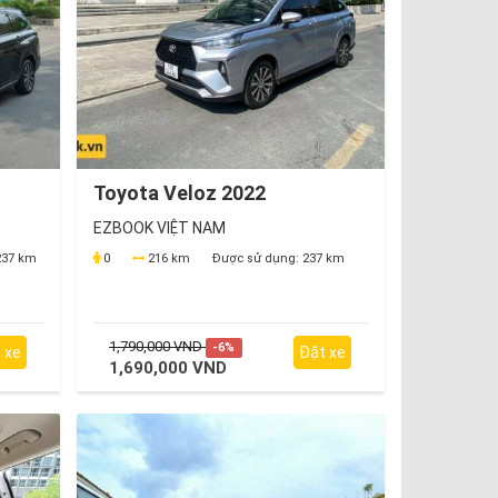
Toyota Veloz 2022
EZBOOK VIỆT NAM
37 km
0
216 km
Được sử dụng:
237 km
1,790,000 VND
-6%
 xe
Đặt xe
1,690,000 VND