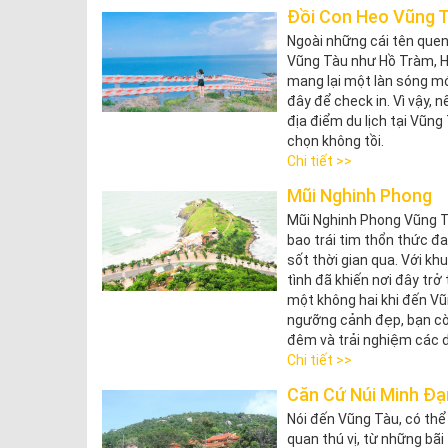
Đồi Con Heo Vũng 
Ngoài những cái tên quen
Vũng Tàu như Hồ Tràm, Hồ
mang lại một làn sóng mới
đây để check in. Vì vậy,
địa điểm du lịch tại Vũng
chọn không tồi.
Chi tiết >>
Mũi Nghinh Phong
Mũi Nghinh Phong Vũng T
bao trái tim thổn thức đ
sốt thời gian qua. Với k
tình đã khiến nơi đây tr
một không hai khi đến Vũ
ngưỡng cảnh đẹp, bạn cò
đêm và trải nghiệm các d
Chi tiết >>
Căn Cứ Núi Minh Đ
Nói đến Vũng Tàu, có thể
quan thú vị, từ những bãi