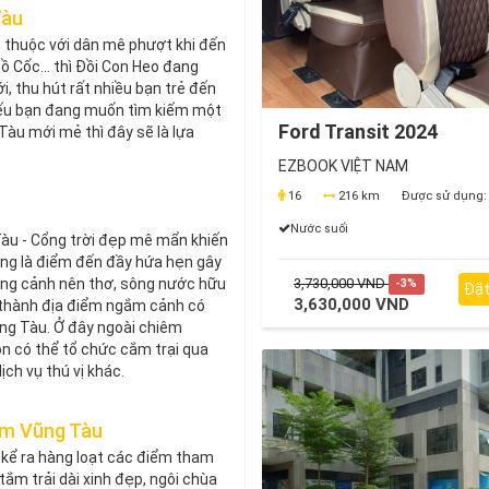
Tàu
 thuộc với dân mê phượt khi đến
 Cốc... thì Đồi Con Heo đang
, thu hút rất nhiều bạn trẻ đến
 nếu bạn đang muốn tìm kiếm một
Ford Transit 2024
 Tàu mới mẻ thì đây sẽ là lựa
EZBOOK VIỆT NAM
16
216 km
Được sử dụng:
Nước suối
àu - Cổng trời đẹp mê mẩn khiến
ang là điểm đến đầy hứa hẹn gây
3,730,000 VND
hung cảnh nên thơ, sông nước hữu
-3%
Đặt
3,630,000 VND
ở thành địa điểm ngắm cảnh có
ng Tàu. Ở đây ngoài chiêm
n có thể tổ chức cắm trại qua
ịch vụ thú vị khác.
ạm Vũng Tàu
 kể ra hàng loạt các điểm tham
 tắm trải dài xinh đẹp, ngôi chùa