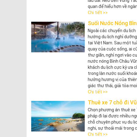
lâu dài. Nếu đến Vũng Tà
quan để hiểu hơn về ngàn
Chi tiết >>
Suối Nước Nóng Bì
Ngoài các chuyến du lịch
hướng du lịch nghỉ dưỡng
tại Việt Nam. Sau một tu
quay của cuộc sống, ai c
thư giãn, nghỉ ngơi vào cu
nước nóng Bình Châu Vũ
khách du lịch cực kỳ ưa
trong làn nước suối kho
hưởng hương vị của thiê
giác thư thái, giải tỏa mọ
Chi tiết >>
Thuê xe 7 chỗ đi V
Chọn phương án thuê xe 7
pháp đi lại được nhiều n
chỗ chuyên phục vụ du lịc
nghi, sự thoải mái trong 
Chi tiết >>