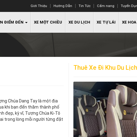
Giới Thiệu
Hướng Dẫn
Tin Tức
Cẩm nang
Tuyển Dụ
N ĐIỂM ĐẾN
XE MỘT CHIỀU
XE DU LỊCH
XE TỰ LÁI
XE HOA
Thuê Xe Đi Khu Du Lịc
ợng Chúa Dang Tay là một địa
ua khi bạn đến thăm thành phố
nh đẹp, kỳ vĩ, Tượng Chúa Ki-Tô
ai trong lòng mỗi người từng đặt