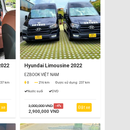
2022
Hyundai Limousine 2022
EZBOOK VIỆT NAM
37 km
0
216 km
Được sử dụng:
237 km
Nước suối
DVD
3,000,000 VND
-4%
 xe
Đặt xe
2,900,000 VND