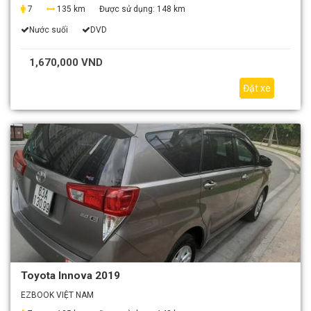
7
135 km
Được sử dụng:
148 km
Nước suối
DVD
1,670,000 VND
Đặt xe
Toyota Innova 2019
EZBOOK VIỆT NAM