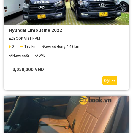
Hyundai Limousine 2022
EZBOOK VIỆT NAM
0
135 km
Được sử dụng:
148 km
Nước suối
DVD
3,050,000 VND
Đặt xe