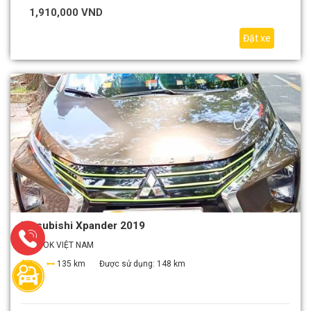
1,910,000 VND
Đặt xe
Mitsubishi Xpander 2019
EZBOOK VIỆT NAM
7
135 km
Được sử dụng:
148 km