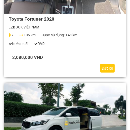
Toyota Fortuner 2020
EZBOOK VIỆT NAM
7
135 km
Được sử dụng:
148 km
Nước suối
DVD
2,080,000 VND
Đặt xe