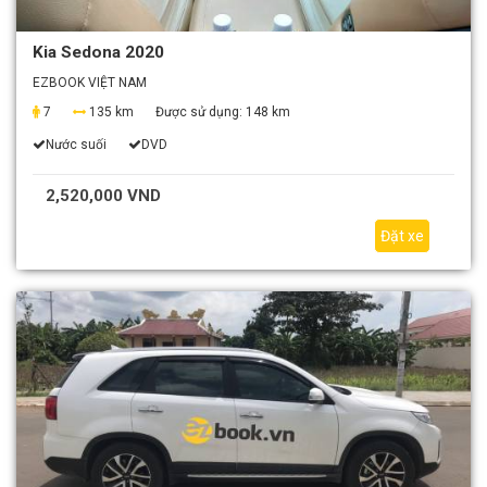
Kia Sedona 2020
EZBOOK VIỆT NAM
7
135 km
Được sử dụng:
148 km
Nước suối
DVD
2,520,000 VND
Đặt xe