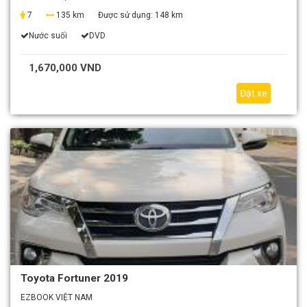
7
135 km
Được sử dụng:
148 km
Nước suối
DVD
1,670,000 VND
Đặt xe
Toyota Fortuner 2019
EZBOOK VIỆT NAM