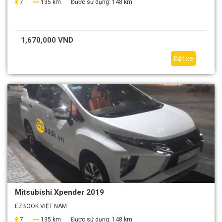
7
135 km
Được sử dụng:
148 km
1,670,000 VND
Đặt xe
Mitsubishi Xpender 2019
EZBOOK VIỆT NAM
7
135 km
Được sử dụng:
148 km