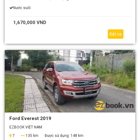
Nước suối
1,670,000 VND
Đặt xe
Ford Everest 2019
EZBOOK VIỆT NAM
7
135 km
Được sử dụng:
148 km