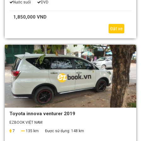
Nước suối
DVD
1,850,000 VND
Đặt xe
Toyota innova venturer 2019
EZBOOK VIỆT NAM
7
135 km
Được sử dụng:
148 km