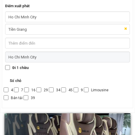
Điểm xuất phát
Đi 1 chiều
Số chỗ
4
7
16
29
34
45
9
Limousine
Bán tải
39