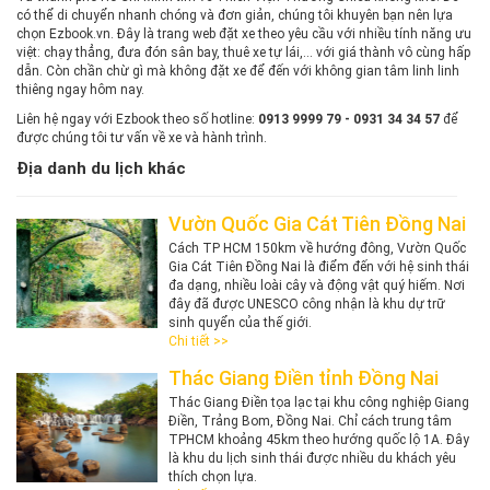
có thể di chuyển nhanh chóng và đơn giản, chúng tôi khuyên bạn nên lựa
chọn Ezbook.vn. Đây là trang web đặt xe theo yêu cầu với nhiều tính năng ưu
việt: chạy thẳng, đưa đón sân bay, thuê xe tự lái,... với giá thành vô cùng hấp
dẫn. Còn chần chừ gì mà không đặt xe để đến với không gian tâm linh linh
thiêng ngay hôm nay.
Liên hệ ngay với Ezbook theo số hotline:
0913 9999 79 - 0931 34 34 57
để
được chúng tôi tư vấn về xe và hành trình.
Địa danh du lịch khác
Vườn Quốc Gia Cát Tiên Đồng Nai
Cách TP HCM 150km về hướng đông, Vườn Quốc
Gia Cát Tiên Đồng Nai là điểm đến với hệ sinh thái
đa dạng, nhiều loài cây và động vật quý hiếm. Nơi
đây đã được UNESCO công nhận là khu dự trữ
sinh quyển của thế giới.
Chi tiết >>
Thác Giang Điền tỉnh Đồng Nai
​Thác Giang Điền tọa lạc tại khu công nghiệp Giang
Điền, Trảng Bom, Đồng Nai. Chỉ cách trung tâm
TPHCM khoảng 45km theo hướng quốc lộ 1A. Đây
là khu du lịch sinh thái được nhiều du khách yêu
thích chọn lựa.