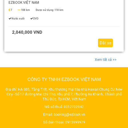
EZBOOK VIỆT NAM
7
108 km
Được sử dụng:
118 km
Nước suối
DVD
2,040,000 VND
Đặt xe
Xem tất cả >>
CÔNG TY TNHH EZBOOK VIỆT NAM
Địa chỉ: HA-S05, Tầng Trệt, Khu thương mại tòa nhà Hawaii Chung Cư New
City - Số 17 đường Mai Chí Thọ, Khu phố 7, Phường An Khánh, Thành phố
Thủ Đức, Tp.HCM, Việt Nam
Mã số thuế: 0312702942
Email:
booking@ezbook.vn
Số điện thoại:
0913999979