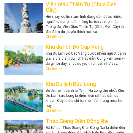
Viên Giác Thiền Tự (Chùa Đèn
Cầy)
Hiện nay, du lịch tâm linh đang dần được nhiều
người lựa chọn bởi những lợi ích về mọi mặt.
Trong đó, Viên Giác Thiền Tự (Chùa Đèn Cầy) là
địa điểm được yêu thích hơn cả.
Chi tiết >>
Khu du lịch Bò Cạp Vàng
Khu Du Lịch Bò Cạp Vàng được nhiều người đánh
giá là địa điểm du lịch hấp dẫn. Cùng xem xem vì lí
do gì nơi đây lại được yêu thích đến như vậy.
Chi tiết >>
Khu Du lịch Bửu Long
Được mệnh danh là “Vịnh Hạ Long thu nhỏ”, Khu
Du Lịch Bửu Long là điểm đến rất hấp dẫn du
khách. Đây là địa chỉ bạn nên đến trong mùa hè
này.
Chi tiết >>
Thác Giang Điền Đồng Nai
Đã từ lâu, Thác Giang Điền Đồng Nai là điểm đến
yêu thích của đông đảo khách du lịch. Nếu muốn