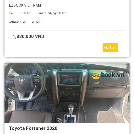
EZBOOK VIỆT NAM
4
108 km
Được sử dụng:
118 km
Nước suối
DVD
1,830,000 VND
Đặt xe
Toyota Fortuner 2020