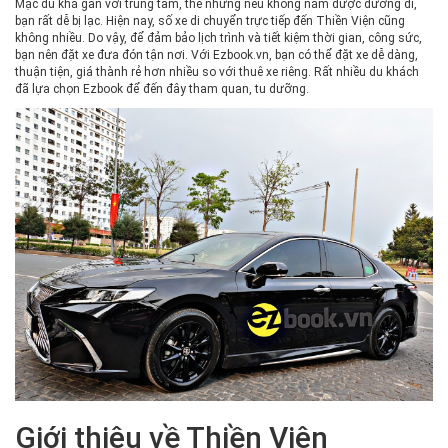
Mặc dù khá gần với trung tâm, thế nhưng nếu không nắm được đường đi,
bạn rất dễ bị lạc. Hiện nay, số xe di chuyển trực tiếp đến Thiền Viện cũng
không nhiều. Do vậy, để đảm bảo lịch trình và tiết kiệm thời gian, công sức,
bạn nên đặt xe đưa đón tận nơi. Với Ezbook.vn, bạn có thể đặt xe dễ dàng,
thuận tiện, giá thành rẻ hơn nhiều so với thuê xe riêng. Rất nhiều du khách
đã lựa chọn Ezbook để đến đây tham quan, tu dưỡng.
Giới thiệu về Thiền Viện