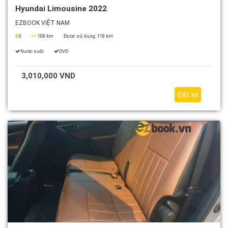
Hyundai Limousine 2022
EZBOOK VIỆT NAM
0
108 km
Được sử dụng:
118 km
Nước suối
DVD
3,010,000 VND
Đặt xe