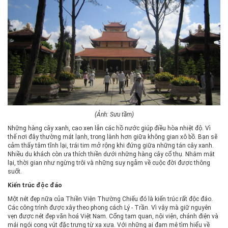
(Ảnh: Sưu tầm)
Những hàng cây xanh, cao xen lẫn các hồ nước giúp điều hòa nhiệt độ. Vì
thế nơi đây thường mát lạnh, trong lành hơn giữa không gian xô bồ. Bạn sẽ
cảm thấy tâm tĩnh lại, trái tim mở rộng khi đứng giữa những tán cây xanh.
Nhiều du khách còn ưa thích thiền dưới những hàng cây cổ thụ. Nhắm mắt
lại, thời gian như ngừng trôi và những suy ngẫm về cuộc đời được thông
suốt.
Kiến trúc độc đáo
Một nét đẹp nữa của Thiền Viện Thường Chiếu đó là kiến trúc rất độc đáo.
Các công trình được xây theo phong cách Lý - Trần. Vì vậy mà giữ nguyên
vẹn được nét đẹp văn hoá Việt Nam. Cổng tam quan, nội viện, chánh điện và
mái ngói cong vút đặc trưng từ xa xưa. Với những ai đam mê tìm hiểu về