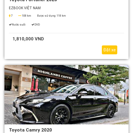
EZBOOK VIỆT NAM
7
108 km
Được sử dụng:
118 km
Nước suối
DVD
1,810,000 VND
Đặt xe
Toyota Camry 2020