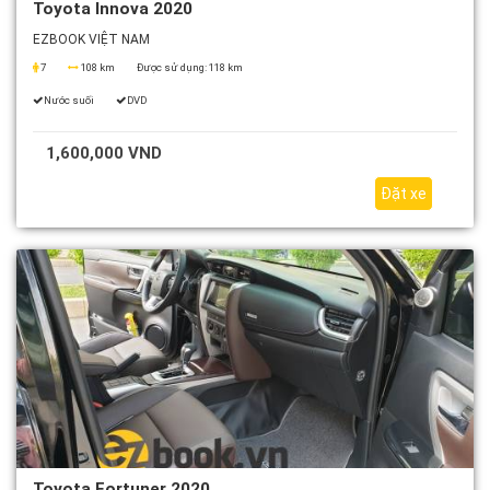
Toyota Innova 2020
EZBOOK VIỆT NAM
7
108 km
Được sử dụng:
118 km
Nước suối
DVD
1,600,000 VND
Đặt xe
Toyota Fortuner 2020