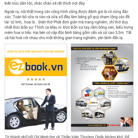
kiến trúc dân tộc, chắc chắn sẽ rất thích nơi đây.
Ngoài ra, nội thất trong các công trình cũng được đánh giá là vô cùng đặc
sắc. Toàn bộ cửa ra vào và cửa sổ đều làm bằng gỗ quý chạm lộng các đề
tài: tứ linh, hoa lá… Điện thờ Phật đơn giản mà trang nghiêm, chỉ thờ duy
nhất Đức Bổn sư Thích ca Mâu ni. Đức Bổn sư tay cầm bông sen, biểu trưng
niêm hoa vi tiếu. Hai bên có cặp độc bình bằng gốm cẩn xà cừ cao 3,5m. Tất
cả hài hoà với nhau cho một không gian trang nghiêm, yên bình đến lạ.
Từ thành phố Hồ Chí Minh tìm về Thiền Viện Thường Chiếu không khó. Để