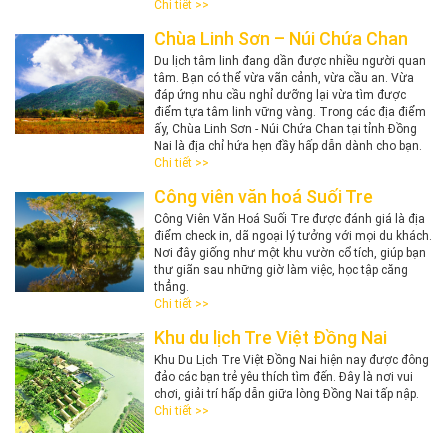
Chi tiết >>
Chùa Linh Sơn – Núi Chứa Chan
Du lịch tâm linh đang dần được nhiều người quan
tâm. Bạn có thể vừa vãn cảnh, vừa cầu an. Vừa
đáp ứng nhu cầu nghỉ dưỡng lại vừa tìm được
điểm tựa tâm linh vững vàng. Trong các địa điểm
ấy, Chùa Linh Sơn - Núi Chứa Chan tại tỉnh Đồng
Nai là địa chỉ hứa hẹn đầy hấp dẫn dành cho bạn.
Chi tiết >>
Công viên văn hoá Suối Tre
Công Viên Văn Hoá Suối Tre được đánh giá là địa
điểm check in, dã ngoại lý tưởng với mọi du khách.
Nơi đây giống như một khu vườn cổ tích, giúp bạn
thư giãn sau những giờ làm việc, học tập căng
thẳng.
Chi tiết >>
Khu du lịch Tre Việt Đồng Nai
Khu Du Lịch Tre Việt Đồng Nai hiện nay được đông
đảo các bạn trẻ yêu thích tìm đến. Đây là nơi vui
chơi, giải trí hấp dẫn giữa lòng Đồng Nai tấp nập.
Chi tiết >>