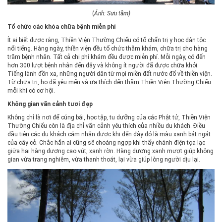
(
Ảnh: Sưu tầm)
Tổ chức các khóa chữa bệnh miễn phí
Ít ai biết được rằng, Thiền Viện Thường Chiếu có tổ chẩn trị y học dân tộc
nổi tiếng. Hàng ngày, thiền viện đều tổ chức thăm khám, chữa trị cho hàng
trăm bệnh nhân. Tất cả chi phí khám đều được miễn phí. Mỗi ngày, có đến
hơn 300 lượt bệnh nhân đến đây và không ít người đã được chữa khỏi.
Tiếng lành đồn xa, những người dân từ mọi miền đất nước đổ về thiền viện.
Từ chữa trị, họ đã yêu mến và ưa thích đến thăm Thiền Viện Thường Chiếu
mỗi khi có cơ hội.
Không gian vãn cảnh tươi đẹp
Không chỉ là nơi để cúng bái, học tập, tu dưỡng của các Phật tử, Thiền Viện
Thường Chiếu còn là địa chỉ vãn cảnh yêu thích của nhiều du khách. Điều
đầu tiên các du khách cảm nhận được khi đến đây đó là màu xanh bát ngát
của cây cỏ. Chắc hẳn ai cũng sẽ choáng ngợp khi thấy chánh điện tọa lạc
giữa hai hàng dương cao vút, xanh rờn. Hàng dương xanh mượt giúp không
gian vừa trang nghiêm, vừa thanh thoát, lại vừa giúp lòng người dịu lại.