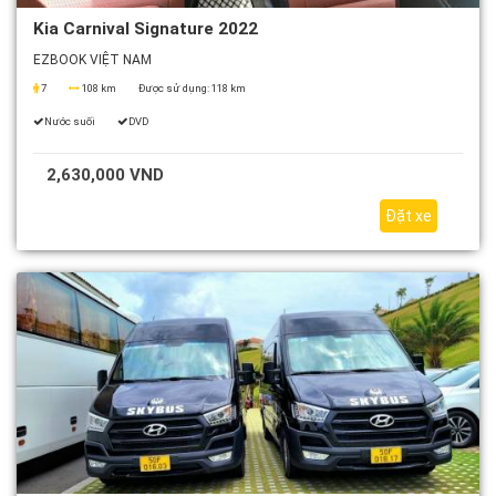
Kia Carnival Signature 2022
EZBOOK VIỆT NAM
7
108 km
Được sử dụng:
118 km
Nước suối
DVD
2,630,000 VND
Đặt xe