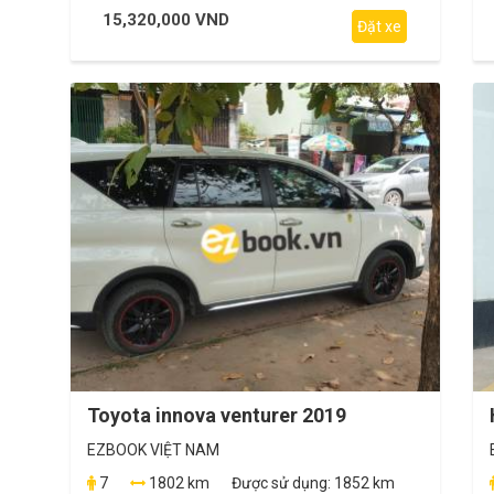
15,320,000 VND
Đặt xe
Toyota innova venturer 2019
EZBOOK VIỆT NAM
7
1802 km
Được sử dụng:
1852 km