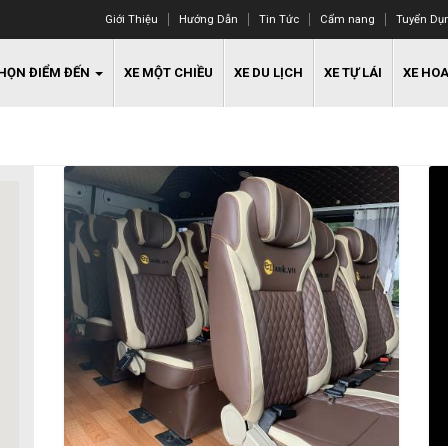
Giới Thiệu
Hướng Dẫn
Tin Tức
Cẩm nang
Tuyển Dụ
HỌN ĐIỂM ĐẾN
XE MỘT CHIỀU
XE DU LỊCH
XE TỰ LÁI
XE HO