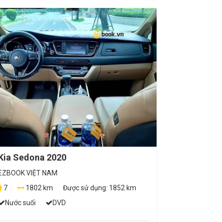
Kia Sedona 2020
EZBOOK VIỆT NAM
7
1802 km
Được sử dụng:
1852 km
Nước suối
DVD