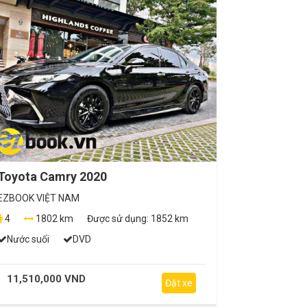
Toyota Camry 2020
EZBOOK VIỆT NAM
4
1802 km
Được sử dụng:
1852 km
Nước suối
DVD
11,510,000 VND
Đặt xe