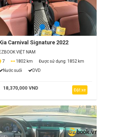
Kia Carnival Signature 2022
EZBOOK VIỆT NAM
7
1802 km
Được sử dụng:
1852 km
Nước suối
DVD
18,370,000 VND
Đặt xe