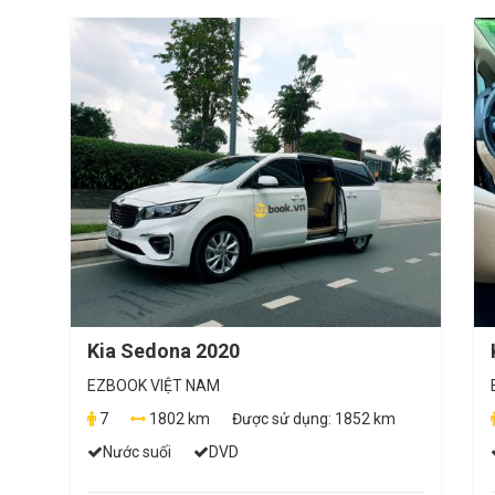
Kia Sedona 2020
EZBOOK VIỆT NAM
7
1802 km
Được sử dụng:
1852 km
Nước suối
DVD