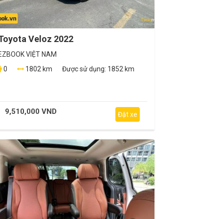
Toyota Veloz 2022
EZBOOK VIỆT NAM
0
1802 km
Được sử dụng:
1852 km
9,510,000 VND
Đặt xe