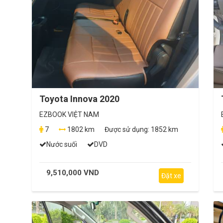
Toyota Innova 2020
EZBOOK VIỆT NAM
7
1802 km
Được sử dụng:
1852 km
Nước suối
DVD
9,510,000 VND
Đặt xe