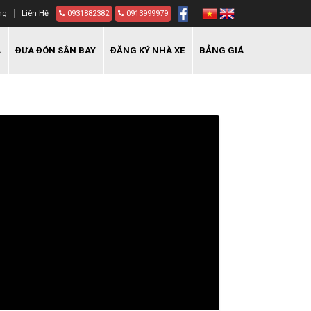
ng
Liên Hệ
0931882382
0913999979
A
ĐƯA ĐÓN SÂN BAY
ĐĂNG KÝ NHÀ XE
BẢNG GIÁ