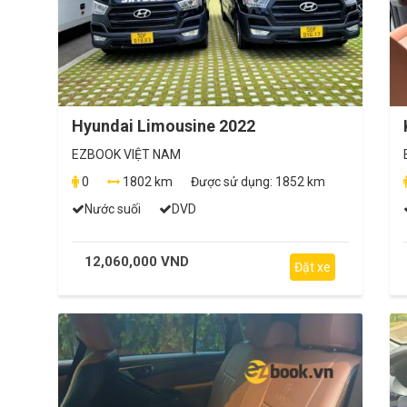
Hyundai Limousine 2022
EZBOOK VIỆT NAM
0
1802 km
Được sử dụng:
1852 km
Nước suối
DVD
12,060,000 VND
Đặt xe