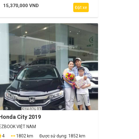
15,370,000 VND
Đặt xe
Honda City 2019
EZBOOK VIỆT NAM
4
1802 km
Được sử dụng:
1852 km