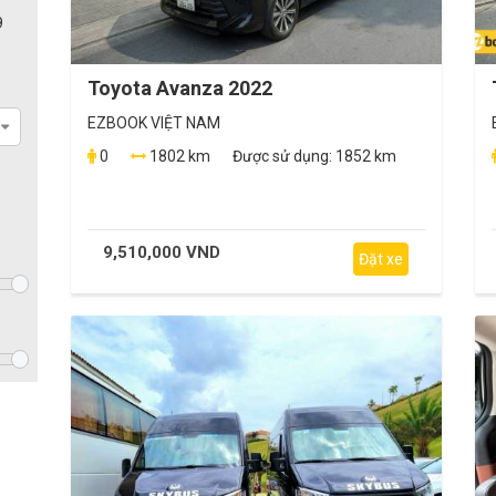
9
Toyota Avanza 2022
EZBOOK VIỆT NAM
0
1802 km
Được sử dụng:
1852 km
9,510,000 VND
Đặt xe