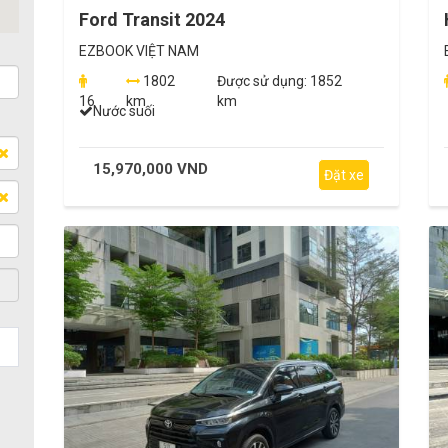
Ford Transit 2024
EZBOOK VIỆT NAM
1802
Được sử dụng:
1852
16
km
km
Nước suối
15,970,000 VND
Đặt xe