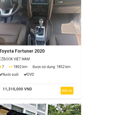
Toyota Fortuner 2020
EZBOOK VIỆT NAM
7
1802 km
Được sử dụng:
1852 km
Nước suối
DVD
11,310,000 VND
Đặt xe