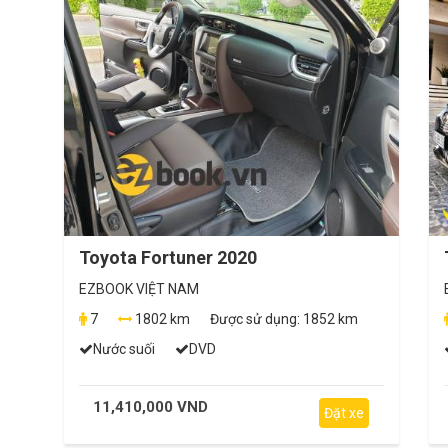
Toyota Fortuner 2020
EZBOOK VIỆT NAM
7
1802 km
Được sử dụng:
1852 km
Nước suối
DVD
11,410,000 VND
Đặt xe