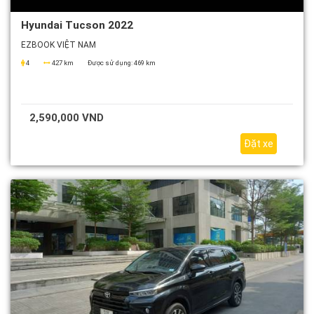
Hyundai Tucson 2022
EZBOOK VIỆT NAM
4
427 km
Được sử dụng:
469 km
2,590,000 VND
Đặt xe