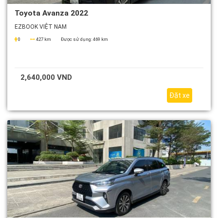
Toyota Avanza 2022
EZBOOK VIỆT NAM
0
427 km
Được sử dụng:
469 km
2,640,000 VND
Đặt xe