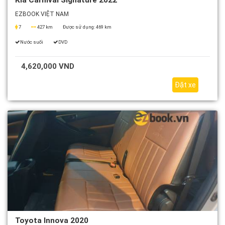
Kia Carnival Signature 2022
EZBOOK VIỆT NAM
7
427 km
Được sử dụng:
469 km
Nước suối
DVD
4,620,000 VND
Đặt xe
Toyota Innova 2020