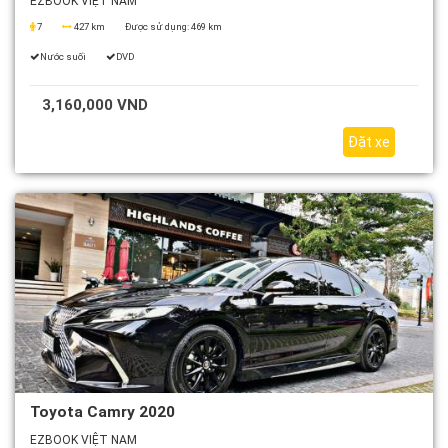
EZBOOK VIỆT NAM
7
427 km
Được sử dụng:
469 km
Nước suối
DVD
3,160,000 VND
Đặt xe
Toyota Camry 2020
EZBOOK VIỆT NAM