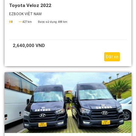
Toyota Veloz 2022
EZBOOK VIỆT NAM
0
427 km
Được sử dụng:
469 km
2,640,000 VND
Đặt xe