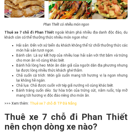
Phan Thiết có nhiều món ngon
Thuê xe 7 chỗ đi Phan Thiết
ngoài khám phá nhiều địa danh độc đáo, du
khách còn có thể thưởng thức nhiều món ngon như:
Hải sản: Đến với xứ biển du khách không thể từ chối thưởng thức các
món hải sản tươi ngon.
Bánh căn: Là sự kết hợp của nhiều loại hải sản với thịt băm và trứng
cho mon ăn vô cùng khác biệt.
Bánh hỏi lòng heo: Món ăn dân giã của người dân địa phương nhưng
lại được lòng nhiều thức khách ghé thăm.
Chả cuốn cá trích: Món gỏi cuốn mang tới hương vị lạ ngon nhưng
lại không hề ngán.
Chả lụa: Chả được cuốn với tép giã nướng vô cùng khác biệt.
Bánh tráng cuốn dẻo: Sự hòa trộn của trứng cút, năm ruốc, tóp mỡ
mang tới hương vị độc đáo riêng cho món ăn.
>>> Xem thêm:
Thuê xe 7 chỗ đi TP Đà Nẵng
Thuê xe 7 chỗ đi Phan Thiết
nên chọn dòng xe nào?