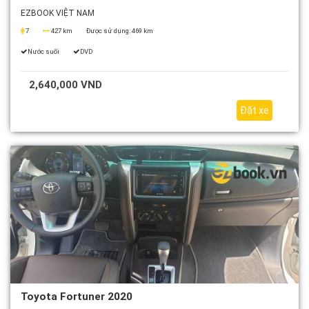
EZBOOK VIỆT NAM
7
427 km
Được sử dụng:
469 km
Nước suối
DVD
2,640,000 VND
Đặt xe
Toyota Fortuner 2020