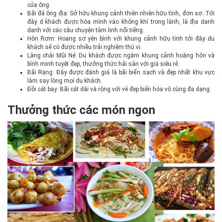
của ông.
Bãi đá ông địa: Sở hữu khung cảnh thiên nhiên hữu tình, đơn sơ. Tới
đây d khách được hòa mình vào không khí trong lành, là địa danh
danh với các câu chuyện tâm linh nổi tiếng.
Hòn Rơm: Hoang sơ yên bình với khung cảnh hữu tình tới đây du
khách sẽ có được nhiều trải nghiệm thú vị.
Làng chài Mũi Né: Du khách được ngắm khung cảnh hoàng hôn và
bình minh tuyệt đẹp, thưởng thức hải sản với giá siêu rẻ.
Bãi Rạng: Đây được đánh giá là bãi biển sạch và đẹp nhất khu vực
làm say lòng mọi du khách.
Đồi cát bay: Bãi cát dài và rộng với vẻ đẹp biến hóa vô cùng đa dạng.
Thưởng thức các món ngon