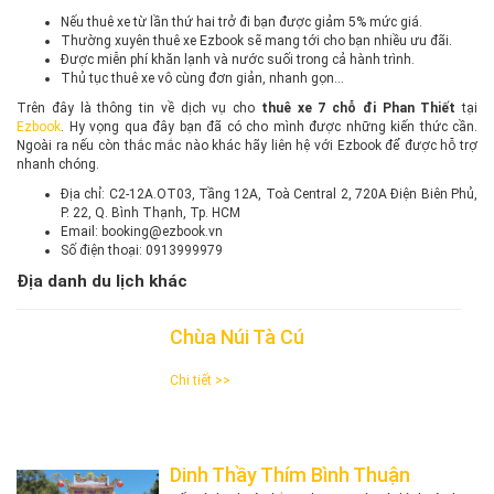
Nếu thuê xe từ lần thứ hai trở đi bạn được giảm 5% mức giá.
Thường xuyên thuê xe Ezbook sẽ mang tới cho bạn nhiều ưu đãi.
Được miễn phí khăn lạnh và nước suối trong cả hành trình.
Thủ tục thuê xe vô cùng đơn giản, nhanh gọn…
Trên đây là thông tin về dịch vụ cho
thuê xe 7 chỗ đi Phan Thiết
tại
Ezbook
. Hy vọng qua đây bạn đã có cho mình được những kiến thức cần.
Ngoài ra nếu còn thắc mắc nào khác hãy liên hệ với Ezbook để được hỗ trợ
nhanh chóng.
Địa chỉ: C2-12A.OT03, Tầng 12A, Toà Central 2, 720A Điện Biên Phủ,
P. 22, Q. Bình Thạnh, Tp. HCM
Email: booking@ezbook.vn
Số điện thoại: 0913999979
Địa danh du lịch khác
Chùa Núi Tà Cú
Chi tiết >>
Dinh Thầy Thím Bình Thuận