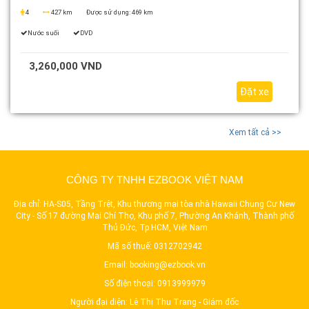
4
427 km
Được sử dụng:
469 km
Nước suối
DVD
3,260,000 VND
Đặt xe
Xem tất cả >>
CÔNG TY TNHH EZBOOK VIỆT NAM
Địa chỉ: HA-S05, Tầng Trệt, Khu thương mại tòa nhà Hawaii Chung Cư New
City - Số 17 đường Mai Chí Thọ, Khu phố 7, Phường An Khánh, Thành phố
Thủ Đức, Tp.HCM, Việt Nam
Mã số thuế: 0312702942
Email:
booking@ezbook.vn
Số điện thoại:
0913999979
Người đại diện: Lê Thị Thu Trang - Giám đốc