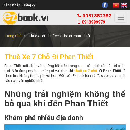
Đăng nhập |
Đăng ký
0931882382
Togg
0913999979
navi
Trang Chủ
Thuê xe đi Thuê xe 7 chỗ đi Phan Thiết
Thuê Xe 7 Chỗ Đi Phan Thiết
Phan Thiết nổi tiếng với những bãi biển trong xanh cùng bờ cát dài tới chân
trời. Nếu đang muốn nghỉ ngơi vui chơi thì
thuê xe 7 chỗ
đi Phan Thiết
là
chọn lựa không thể tuyệt vời hơn. Đến với Ezbook bạn sẽ được phục vụ một
cách chuyên nghiệp nhất.
Những trải nghiệm không thể
bỏ qua khi đến Phan Thiết
Khám phá nhiều địa danh