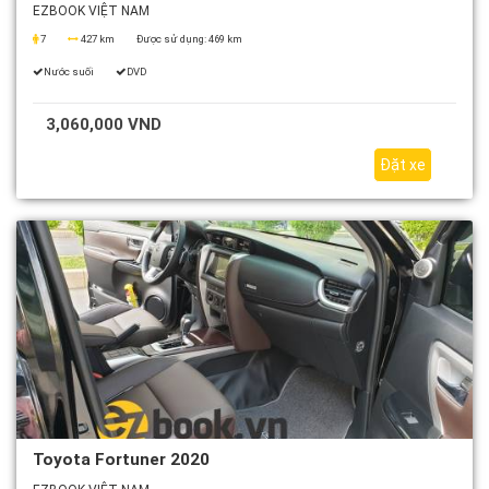
EZBOOK VIỆT NAM
7
427 km
Được sử dụng:
469 km
Nước suối
DVD
3,060,000 VND
Đặt xe
Toyota Fortuner 2020