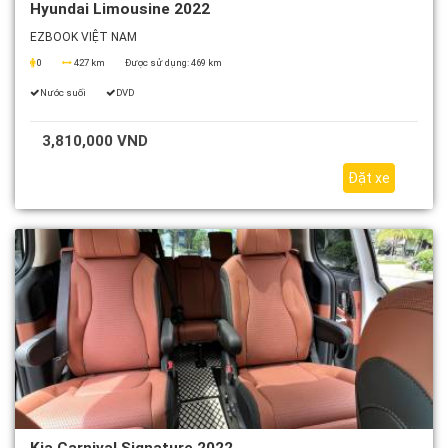
Hyundai Limousine 2022
EZBOOK VIỆT NAM
0
427 km
Được sử dụng:
469 km
Nước suối
DVD
3,810,000 VND
Đặt xe