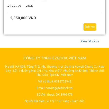
Nước suối
DVD
2,050,000 VND
Đặt xe
Xem tất cả >>
CÔNG TY TNHH EZBOOK VIỆT NAM
Địa chỉ: HA-S05, Tầng Trệt, Khu thương mại tòa nhà Hawaii Chung Cư New
City - Số 17 đường Mai Chí Thọ, Khu phố 7, Phường An Khánh, Thành phố
Thủ Đức, Tp.HCM, Việt Nam
Mã số thuế: 0312702942
Email:
booking@ezbook.vn
Số điện thoại:
0913999979
Người đại diện: Lê Thị Thu Trang - Giám đốc