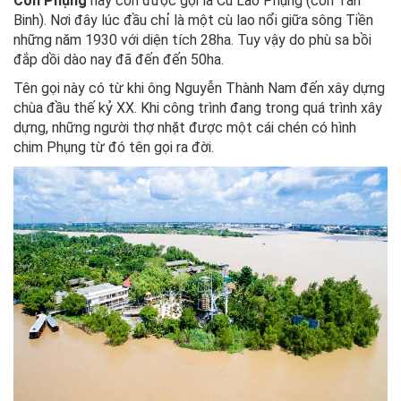
Cồn Phụng
hay còn được gọi là Cù Lao Phụng (cồn Tân
Binh). Nơi đây lúc đầu chỉ là một cù lao nổi giữa sông Tiền
những năm 1930 với diện tích 28ha. Tuy vậy do phù sa bồi
đắp dồi dào nay đã đến đến 50ha.
Tên gọi này có từ khi ông Nguyễn Thành Nam đến xây dựng
chùa đầu thế kỷ XX. Khi công trình đang trong quá trình xây
dựng, những người thợ nhặt được một cái chén có hình
chim Phụng từ đó tên gọi ra đời.