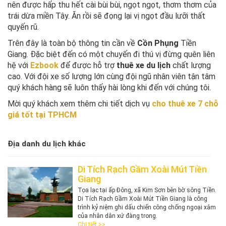
nên được hấp thu hết cài bùi bùi, ngọt ngọt, thơm thơm của
trái dừa miền Tây. Ăn rồi sẽ đọng lại vị ngọt đầu lưỡi thất
quyến rũ.
Trên đây là toàn bộ thông tin cần về
Cồn Phụng
Tiền
Giang. Đặc biệt đến có một chuyến đi thú vị đừng quên liên
hệ với
Ezbook
để được hỗ trợ
thuê xe du lịch
chất lượng
cao. Với đội xe số lượng lớn cùng đội ngũ nhân viên tận tâm
quý khách hàng sẽ luôn thấy hài lòng khi đến với chúng tôi.
Mời quý khách xem thêm chi tiết dịch vụ
cho thuê xe 7 chỗ
giá tốt tại TPHCM
Địa danh du lịch khác
Di Tích Rạch Gầm Xoài Mút Tiền
Giang
​Tọa lạc tại ấp Đông, xã Kim Sơn bên bờ sông Tiền.
Di Tích Rạch Gầm Xoài Mút Tiền Giang là công
trình kỷ niệm ghi dấu chiến công chống ngoại xâm
của nhân dân xứ đàng trong.
Chi tiết >>