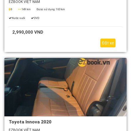
EZBOOK VIỆT NAM
0
149 km
Được sử dụng:
163 km
Nước suối
DVD
2,990,000 VND
Đặt xe
Toyota Innova 2020
EZBOOK VIỆT NAM