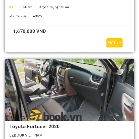
7
149 km
Được sử dụng:
163 km
Nước suối
DVD
1,670,000 VND
Đặt xe
Toyota Fortuner 2020
EZBOOK VIỆT NAM