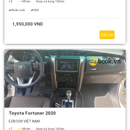
4
149 km
Được sử dụng:
163 km
Nước suối
DVD
1,950,000 VND
Đặt xe
Toyota Fortuner 2020
EZBOOK VIỆT NAM
7
149 km
Được sử dụng:
163 km