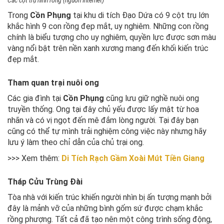
Các cột trụ hình rồng (nguồn Internet)
Trong
Cồn Phụng
tại khu di tích Đạo Dứa có 9 cột trụ lớn
khắc hình 9 con rồng đẹp mắt, uy nghiêm. Những con rồng
chính là biểu tượng cho uy nghiêm, quyền lực được sơn màu
vàng nổi bật trên nền xanh xương mang đến khối kiến trúc
đẹp mắt.
Tham quan trại nuôi ong
Các gia đình tại
Cồn Phụng
cũng lưu giữ nghề nuôi ong
truyền thống. Ong tại đây chủ yếu được lấy mật từ hoa
nhãn và có vị ngọt đến mê đắm lòng người. Tại đây bạn
cũng có thể tự mình trải nghiệm công việc này nhưng hãy
lưu ý làm theo chỉ dẫn của chủ trại ong.
>>> Xem thêm:
Di Tích Rạch Gầm Xoài Mút Tiền Giang
Tháp Cửu Trùng Đài
Tòa nhà với kiến trúc khiến người nhìn bị ấn tượng mạnh bởi
đây là mảnh vỡ của những bình gốm sứ được chạm khắc
rồng phượng. Tất cả đã tạo nên một công trình sống động,