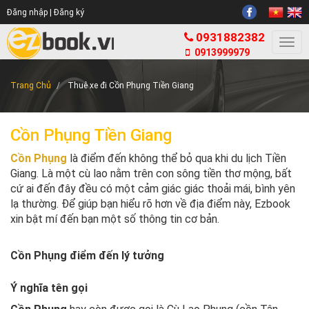
Đăng nhập |
Đăng ký
0931882382
Togg
0913999979
navi
Trang Chủ
Thuê xe đi Cồn Phụng Tiền Giang
Cồn Phụng Tiền Giang
Cồn Phụng
là điểm đến không thể bỏ qua khi du lịch Tiền
Giang. Là một cù lao nằm trên con sông tiền thơ mộng, bất
cứ ai đến đây đều có một cảm giác giác thoải mái, bình yên
lạ thường. Để giúp bạn hiểu rõ hơn về địa điểm này, Ezbook
xin bật mí đến bạn một số thông tin cơ bản.
Cồn Phụng điểm đến lý tưởng
Ý nghĩa tên gọi