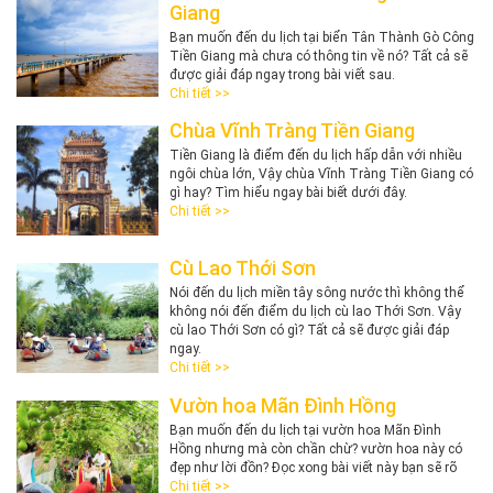
Giang
Bạn muốn đến du lịch tại biển Tân Thành Gò Công
Tiền Giang mà chưa có thông tin về nó? Tất cả sẽ
được giải đáp ngay trong bài viết sau.
Chi tiết >>
Chùa Vĩnh Tràng Tiền Giang
Tiền Giang là điểm đến du lịch hấp dẫn với nhiều
ngôi chùa lớn, Vậy chùa Vĩnh Tràng Tiền Giang có
gì hay? Tìm hiểu ngay bài biết dưới đây.
Chi tiết >>
Cù Lao Thới Sơn
Nói đến du lịch miền tây sông nước thì không thể
không nói đến điểm du lịch cù lao Thới Sơn. Vậy
cù lao Thới Sơn có gì? Tất cả sẽ được giải đáp
ngay.
Chi tiết >>
Vườn hoa Mãn Đình Hồng
Bạn muốn đến du lịch tại vườn hoa Mãn Đình
Hồng nhưng mà còn chần chừ? vườn hoa này có
đẹp như lời đồn? Đọc xong bài viết này bạn sẽ rõ
Chi tiết >>