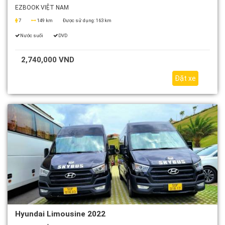
EZBOOK VIỆT NAM
7
149 km
Được sử dụng:
163 km
Nước suối
DVD
2,740,000 VND
Đặt xe
Hyundai Limousine 2022