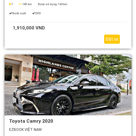
7
149 km
Được sử dụng:
163 km
Nước suối
DVD
1,910,000 VND
Đặt xe
Toyota Camry 2020
EZBOOK VIỆT NAM