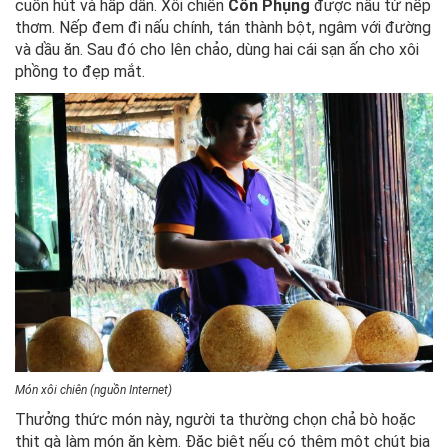
cuốn hút và hấp dẫn. Xôi chiên
Cồn Phụng
được nấu từ nếp
thơm. Nếp đem đi nấu chính, tán thành bột, ngâm với đường
và dầu ăn. Sau đó cho lên chảo, dùng hai cái sạn ấn cho xôi
phồng to đẹp mắt.
Món xôi chiên (nguồn Internet)
Thưởng thức món này, người ta thường chọn chả bò hoặc
thịt gà làm món ăn kèm. Đặc biệt nếu có thêm một chút bia